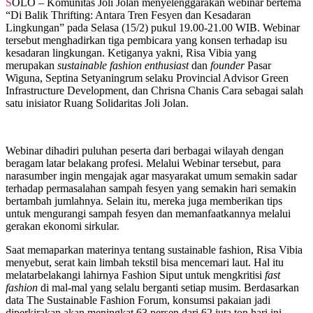
SOLO – Komunitas Joli Jolan menyelenggarakan webinar bertema
“Di Balik Thrifting: Antara Tren Fesyen dan Kesadaran
Lingkungan” pada Selasa (15/2) pukul 19.00-21.00 WIB. Webinar
tersebut menghadirkan tiga pembicara yang konsen terhadap isu
kesadaran lingkungan. Ketiganya yakni, Risa Vibia yang
merupakan
sustainable fashion enthusiast
dan
founder
Pasar
Wiguna, Septina Setyaningrum selaku Provincial Advisor Green
Infrastructure Development, dan Chrisna Chanis Cara sebagai salah
satu inisiator Ruang Solidaritas Joli Jolan.
Webinar dihadiri puluhan peserta dari berbagai wilayah dengan
beragam latar belakang profesi. Melalui Webinar tersebut, para
narasumber ingin mengajak agar masyarakat umum semakin sadar
terhadap permasalahan sampah fesyen yang semakin hari semakin
bertambah jumlahnya. Selain itu, mereka juga memberikan tips
untuk mengurangi sampah fesyen dan memanfaatkannya melalui
gerakan ekonomi sirkular.
Saat memaparkan materinya tentang sustainable fashion, Risa Vibia
menyebut, serat kain limbah tekstil bisa mencemari laut. Hal itu
melatarbelakangi lahirnya Fashion Siput untuk mengkritisi
fast
fashion
di mal-mal yang selalu berganti setiap musim. Berdasarkan
data The Sustainable Fashion Forum, konsumsi pakaian jadi
diperkirakan akan meningkat 63 persen dari 62 juta ton hari ini