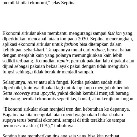
memiliki nilai ekonomi,” jelas Septina.
Ekonomi sirkular akan membantu mengurangi sampai
fashion
yang
diperkirakan mencapai jutaan ton pada 2030. Septina menerangkan,
aplikasi ekonomi sirkular untuk
fashion
bisa diterapkan dalam
kehidupan sehari-hari. Tahapannya mulai dari
reduce
, hemat bahan
dengan menjahit kain yang polanya memungkinkan kain lebih
sedikit terbuang. Kemudian
repair
, permak pakaian lalu dipakai atau
dijual sebagai pakaian bekas layak pakai dengan tidak mengubah
fungsi sehingga tidak berakhir menjadi sampah.
Selanjutnya,
reuse
atau alih fungsi. Ketika pakaian sudah sulit
diperbaiki, kainnya dipakai lagi untuk lap tanpa mengubah bentuk.
Serta
recovery
atau
upcycle
, yakni diolah kembali menjadi barang
lain yang bernilai ekonomis seperti tas, bantal, atau kerajinan tangan.
“Ekonomi sirkular akan menjadi tren dan kebutuhan ke depannya.
Bagaimana kita mengolah atau mendayagunakan bahan-bahan
supaya terus bernilai ekonomi, sampai di titik terakhir ke tempat
pemrosesan akhir (TPA),” imbuhnya.
Septina juga memberikan tips apa saja yang bisa kita perbuat