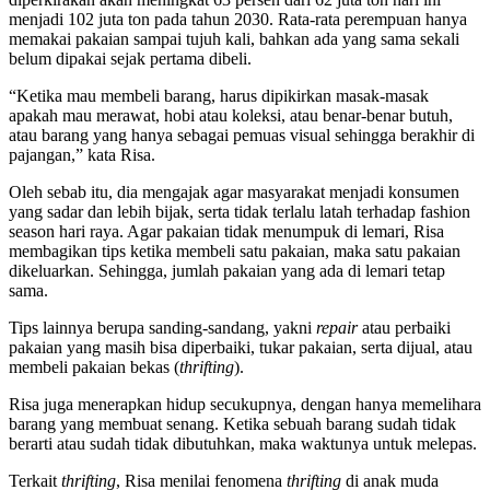
menjadi 102 juta ton pada tahun 2030. Rata-rata perempuan hanya
memakai pakaian sampai tujuh kali, bahkan ada yang sama sekali
belum dipakai sejak pertama dibeli.
“Ketika mau membeli barang, harus dipikirkan masak-masak
apakah mau merawat, hobi atau koleksi, atau benar-benar butuh,
atau barang yang hanya sebagai pemuas visual sehingga berakhir di
pajangan,” kata Risa.
Oleh sebab itu, dia mengajak agar masyarakat menjadi konsumen
yang sadar dan lebih bijak, serta tidak terlalu latah terhadap fashion
season hari raya. Agar pakaian tidak menumpuk di lemari, Risa
membagikan tips ketika membeli satu pakaian, maka satu pakaian
dikeluarkan. Sehingga, jumlah pakaian yang ada di lemari tetap
sama.
Tips lainnya berupa sanding-sandang, yakni
repair
atau perbaiki
pakaian yang masih bisa diperbaiki, tukar pakaian, serta dijual, atau
membeli pakaian bekas (
thrifting
).
Risa juga menerapkan hidup secukupnya, dengan hanya memelihara
barang yang membuat senang. Ketika sebuah barang sudah tidak
berarti atau sudah tidak dibutuhkan, maka waktunya untuk melepas.
Terkait
thrifting
, Risa menilai fenomena
thrifting
di anak muda