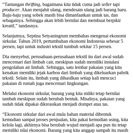
“Tantangan
thrifting
, bagaimana kita tidak cuma jadi
seller
tapi
producer
. Akan menjahit ulang, mendesain ulang jadi barang baru.
Baju-baju yang sobek masih bisa dimanfaatkan untuk tas, dan
sebagainya. Sehingga akan lebih bernilai dan membuat berpikir
kreatif,” tandasnya.
Selanjutnya, Septina Setyaningrum membahas mengenai ekonomi
sirkular. Tahun 2019, pertumbuhan ekonomi Indonesia sebesar 5
persen, tapi untuk industri tekstil tumbuh sekitar 15 persen.
Dia menyebut, perusahaan-perusahaan tekstil itu dari awal sudah
mencemari dari limbah cair, meskipun sudah memiliki instalasi
pengolahan air limbah. Sehingga, satu lembar pakaian yang kita
kenakan memiliki jejak karbon dari limbah yang dikeluarkan pabrik
tekstil. Selain itu, limbah yang dihasilkan setiap kali mencuci
pakaian di rumah juga mencemari lingkungan.
Melalui ekonomi sirkular, barang yang kita miliki tetap bernilai
tambah meskipun sudah berubah bentuk. Misalnya, pakaian yang
sudah tidak dipakai dikreasikan menjadi dompet atau tas.
“Ekonomi sirkular dari awal mula bahan material dibentuk
kemudian sampai proses penjualan, kita pakai kemudian using, kita
kelola lagi, akhirnya bisa berubah wujud menjadi apa pun itu tetap
memiliki nilai ekonomi. Barang yang kita anggap sampah itu masih