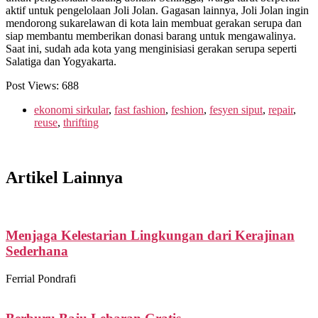
aktif untuk pengelolaan Joli Jolan. Gagasan lainnya, Joli Jolan ingin
mendorong sukarelawan di kota lain membuat gerakan serupa dan
siap membantu memberikan donasi barang untuk mengawalinya.
Saat ini, sudah ada kota yang menginisiasi gerakan serupa seperti
Salatiga dan Yogyakarta.
Post Views:
688
ekonomi sirkular
,
fast fashion
,
feshion
,
fesyen siput
,
repair
,
reuse
,
thrifting
Artikel Lainnya
Menjaga Kelestarian Lingkungan dari Kerajinan
Sederhana
Ferrial Pondrafi