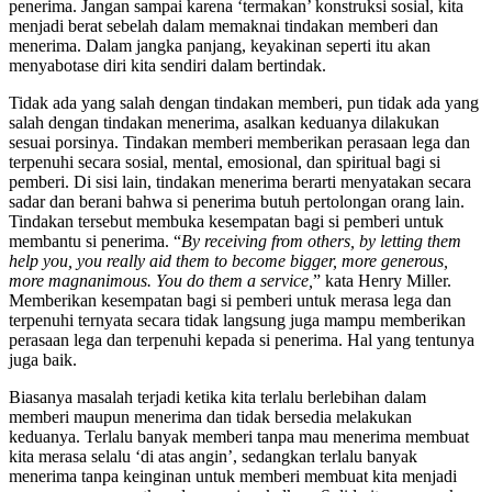
penerima. Jangan sampai karena ‘termakan’ konstruksi sosial, kita
menjadi berat sebelah dalam memaknai tindakan memberi dan
menerima. Dalam jangka panjang, keyakinan seperti itu akan
menyabotase diri kita sendiri dalam bertindak.
Tidak ada yang salah dengan tindakan memberi, pun tidak ada yang
salah dengan tindakan menerima, asalkan keduanya dilakukan
sesuai porsinya. Tindakan memberi memberikan perasaan lega dan
terpenuhi secara sosial, mental, emosional, dan spiritual bagi si
pemberi. Di sisi lain, tindakan menerima berarti menyatakan secara
sadar dan berani bahwa si penerima butuh pertolongan orang lain.
Tindakan tersebut membuka kesempatan bagi si pemberi untuk
membantu si penerima. “
By receiving from others, by letting them
help you, you really aid them to become bigger, more generous,
more magnanimous. You do them a service,
” kata Henry Miller.
Memberikan kesempatan bagi si pemberi untuk merasa lega dan
terpenuhi ternyata secara tidak langsung juga mampu memberikan
perasaan lega dan terpenuhi kepada si penerima. Hal yang tentunya
juga baik.
Biasanya masalah terjadi ketika kita terlalu berlebihan dalam
memberi maupun menerima dan tidak bersedia melakukan
keduanya. Terlalu banyak memberi tanpa mau menerima membuat
kita merasa selalu ‘di atas angin’, sedangkan terlalu banyak
menerima tanpa keinginan untuk memberi membuat kita menjadi