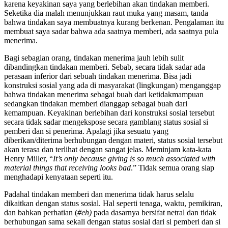
karena keyakinan saya yang berlebihan akan tindakan memberi.
Seketika dia malah menunjukkan raut muka yang masam, tanda
bahwa tindakan saya membuatnya kurang berkenan. Pengalaman itu
membuat saya sadar bahwa ada saatnya memberi, ada saatnya pula
menerima.
Bagi sebagian orang, tindakan menerima jauh lebih sulit
dibandingkan tindakan memberi. Sebab, secara tidak sadar ada
perasaan inferior dari sebuah tindakan menerima. Bisa jadi
konstruksi sosial yang ada di masyarakat (lingkungan) menganggap
bahwa tindakan menerima sebagai buah dari ketidakmampuan
sedangkan tindakan memberi dianggap sebagai buah dari
kemampuan. Keyakinan berlebihan dari konstruksi sosial tersebut
secara tidak sadar mengekspose secara gamblang status sosial si
pemberi dan si penerima. Apalagi jika sesuatu yang
diberikan/diterima berhubungan dengan materi, status sosial tersebut
akan terasa dan terlihat dengan sangat jelas. Meminjam kata-kata
Henry Miller, “
It’s only because giving is so much associated with
material things that receiving looks bad
.” Tidak semua orang siap
menghadapi kenyataan seperti itu.
Padahal tindakan memberi dan menerima tidak harus selalu
dikaitkan dengan status sosial. Hal seperti tenaga, waktu, pemikiran,
dan bahkan perhatian (
#eh)
pada dasarnya bersifat netral dan tidak
berhubungan sama sekali dengan status sosial dari si pemberi dan si