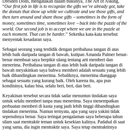
Dresden Dolls, mengatakan dalam bukunya, The Art of Asking,
“
Our first job in life is to recognize the gifts we’ve already got, take
the donuts that show up while we cultivate and use those gifts, and
then turn around and share those gifts
－
sometimes in the form of
money, sometimes time, sometimes love
－
back into the puzzle of the
world. Our second job is to accept where we are in the puzzle at
each moment. That can be harder
.” Seketika kata-kata tersebut
menyentak kesadaran saya.
Sebagai seorang yang terdidik dengan peribahasa tangan di atas
lebih baik daripada tangan di bawah, kutipan Amanda Palmer benar-
benar membuat saya berpikir ulang tentang arti memberi dan
menerima. Peribahasa tangan di atas lebih baik daripada tangan di
bawah meyakinkan saya bahwa memberi adalah sesuatu yang lebih
baik dibandingkan menerima. Sebaliknya, menerima dianggap
sebagai sesuatu yang kurang baik. Oleh karena itu, apa pun
kondisinya, kalau bisa, selalu beri, beri, dan beri.
Keyakinan tersebut secara tidak sadar menuntun tindakan saya
untuk selalu memberi tanpa mau menerima. Saya menempatkan
perbuatan memberi di kasta yang jauh lebih tinggi dibandingkan
tindakan menerima. Namun ternyata, apa yang saya yakini tidak
sepenuhnya benar. Saya teringat pengalaman saya beberapa tahun
silam saat mentraktir teman untuk kesekian kalinya. Padahal di saat
yang sama, dia ingin mentraktir saya. Saya tetap mentraktirnya