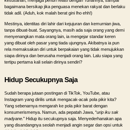
kesusahan, menjaga penuh relasi dengan Tuhannya, sampai
bagaimana bersikap jika penguasa menekan rakyat dan berlaku
tidak adil. (Aduh, kok malah berat gini lho ehh!)
Mestinya, identitas diri lahir dari kejujuran dan kemurnian jiwa,
tanpa dibuat-buat. Sayangnya, masih ada saja orang yang demi
menyenangkan mata orang lain, ia mengejar standar keren
yang dibuat oleh pasar yang tiada ujungnya. Akibatnya ia pun
rela memaksakan diri untuk berpakaian yang tidak menujukkan
siapa dirinya dan berusaha menjadi orang lain. Lalu siapa yang
tertipu pertama kali selain dirinya sendiri?
Hidup Secukupnya Saja
Sudah berapa jutaan postingan di TikTok, YouTube, atau
Instagram yang dirilis untuk mengacak-acak pola pikir kita?
Yang sebenarnya mengarah ke pola pikir barat dengan
konsumerismenya. Namun, ada pepatah Jawa, “
urip iku sak
madyane.
” Hidup itu secukupnya saja. Menyederhanakan apa
yang disandangnya seolah menjadi angin segar dan opsi untuk