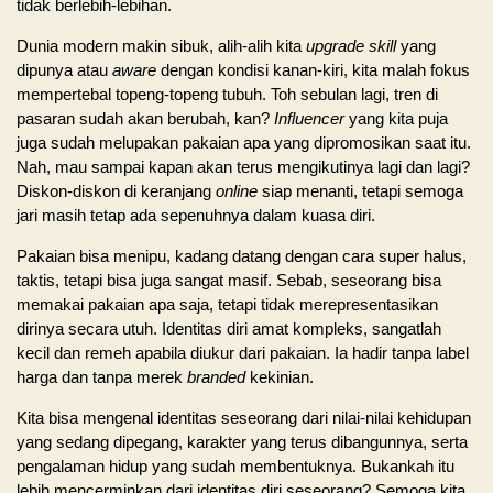
tidak berlebih-lebihan.
Dunia modern makin sibuk, alih-alih kita
upgrade skill
yang
dipunya atau
aware
dengan kondisi kanan-kiri, kita malah fokus
mempertebal topeng-topeng tubuh. Toh sebulan lagi, tren di
pasaran sudah akan berubah, kan?
Influencer
yang kita puja
juga sudah melupakan pakaian apa yang dipromosikan saat itu.
Nah, mau sampai kapan akan terus mengikutinya lagi dan lagi?
Diskon-diskon di keranjang
online
siap menanti, tetapi semoga
jari masih tetap ada sepenuhnya dalam kuasa diri.
Pakaian bisa menipu, kadang datang dengan cara super halus,
taktis, tetapi bisa juga sangat masif. Sebab, seseorang bisa
memakai pakaian apa saja, tetapi tidak merepresentasikan
dirinya secara utuh. Identitas diri amat kompleks, sangatlah
kecil dan remeh apabila diukur dari pakaian. Ia hadir tanpa label
harga dan tanpa merek
branded
kekinian.
Kita bisa mengenal identitas seseorang dari nilai-nilai kehidupan
yang sedang dipegang, karakter yang terus dibangunnya, serta
pengalaman hidup yang sudah membentuknya. Bukankah itu
lebih mencerminkan dari identitas diri seseorang? Semoga kita