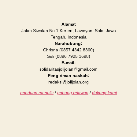
Alamat
Jalan Siwalan No.1 Kerten, Laweyan, Solo, Jawa
Tengah, Indonesia
Narahubung:
Chrisna (0857 4342 8360)
Seli (0896 7925 1698)
E-mail:
solidaritasjolijolan@gmail.com
Pengiriman naskah:
redaksi@jolijolan.org
panduan menulis
/
gabung relawan
/
dukung kami