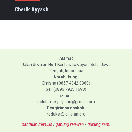
Cherik Ayyash
Alamat
Jalan Siwalan No.1 Kerten, Laweyan, Solo, Jawa
Tengah, Indonesia
Narahubung:
Chrisna (0857 4342 8360)
Seli (0896 7925 1698)
E-mail:
solidaritasjolijolan@gmail.com
Pengiriman naskah:
redaksi@jolijolan.org
panduan menulis
/
gabung relawan
/
dukung kami