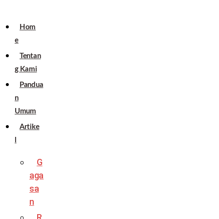
Hom
e
Tentan
g Kami
Pandua
n
Umum
Artike
l
G
aga
sa
n
R