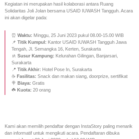
Kegiatan ini merupakan hasil kolaborasi antara Ruang
Solidaritas Joli Jolan bersama USAID IUWASH Tangguh. Acara
ini akan digelar pada:
⏰
Waktu:
Minggu, 25 Juni 2023 pukul 08.00-15.00 WIB
📌
Titik Kumpul:
Kantor USAID IUWASH Tangguh Jawa
Tengah, Jl. Semangka 16, Kerten, Surakarta
🚸
Susur Kampung:
Kelurahan Gilingan, Banjarsari,
Surakarta
📍
Titik Akhir:
Hotel Pose In, Surakarta
☕
Fasilitas:
Snack dan makan siang, doorprize, sertifikat
🍭
Biaya:
Gratis
☘️
Kuota:
20 orang
Kami akan memilih pendaftar dengan InstaStory paling menarik
dan informatif untuk mengikuti acara. Pendaftaran dibuka