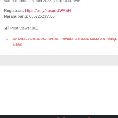
sampai Jumat 23 Juni 2023 pukul 16.00 WIB.
Registrasi:
https://bit.ly/susurIUWASH
Narahubung:
085725233966
Post Views:
862
air bersih
,
cerita
,
komunitas
,
menulis
,
sanitasi
,
susur kampung
,
usaid