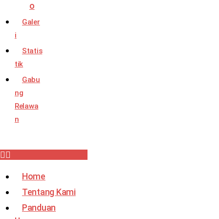
o
Galer
i
Statis
tik
Gabu
ng
Relawa
n
Home
Tentang Kami
Panduan