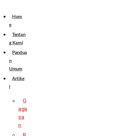
Hom
e
Tentan
g Kami
Pandua
n
Umum
Artike
l
G
aga
sa
n
R