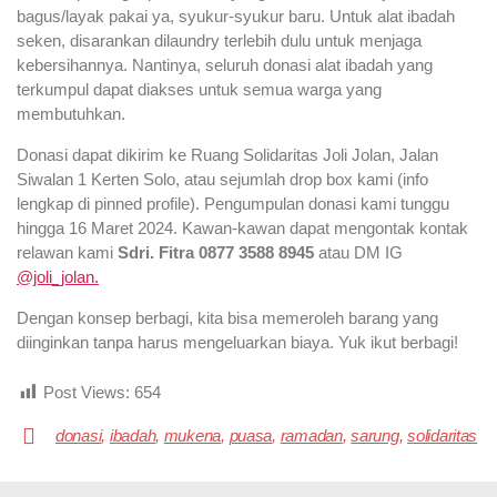
bagus/layak pakai ya, syukur-syukur baru. Untuk alat ibadah
seken, disarankan dilaundry terlebih dulu untuk menjaga
kebersihannya. Nantinya, seluruh donasi alat ibadah yang
terkumpul dapat diakses untuk semua warga yang
membutuhkan.
Donasi dapat dikirim ke Ruang Solidaritas Joli Jolan, Jalan
Siwalan 1 Kerten Solo, atau sejumlah drop box kami (info
lengkap di pinned profile). Pengumpulan donasi kami tunggu
hingga 16 Maret 2024. Kawan-kawan dapat mengontak kontak
relawan kami
Sdri. Fitra 0877 3588 8945
atau DM IG
@joli_jolan.
Dengan konsep berbagi, kita bisa memeroleh barang yang
diinginkan tanpa harus mengeluarkan biaya. Yuk ikut berbagi!
Post Views:
654
donasi
,
ibadah
,
mukena
,
puasa
,
ramadan
,
sarung
,
solidaritas