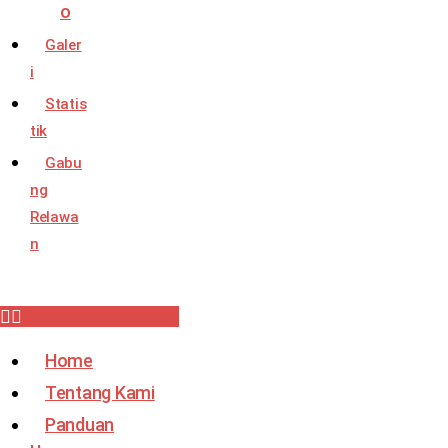
o
Galer
i
Statis
tik
Gabu
ng
Relawa
n
Home
Tentang Kami
Panduan