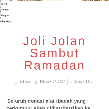
Twitter
LinkedIn
Telegram
WhatsApp
Joli Jolan
Sambut
Ramadan
Joli Jolan
February 27, 2024
Sudut Joli Jolan
Seluruh donasi alat ibadah yang
terkumpul akan didistribusikan ke