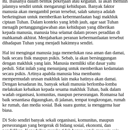
itu. Biasanya dalam bentuk pekerjaan atau kegiatan. Ia akan memilih
jalannya sendiri untuk mengarungi kehidupan. Banyak faktor
manusia akan mengambil peran tersebut, salah satunya adalah
berkeinginan untuk memberikan kebermanfaatan bagi makhluk
ciptaan Tuhan. Dalam konteks yang lebih jauh, agar saat Tuhan
menagih pertanggungjawaban atas kehidupan yang diberikan
kepada manusia, manusia bisa selamat dalam proses peradilan di
mahkamah akhirat. Menjabarkan peranan kebermanfaatan tersebut
dihadapan Tuhan yang menjadi hakimnya sendiri.
Hal ini mengingat manusia juga memerlukan rasa aman dan damai,
baik secara fisik maupun psikis. Sebab, ia akan bersinggungan
dengan makhluk yang lain. Manusia memiliki sifat dasar yaitu
peduli. Sifat inilah yang menunjang untuk memberikan kedamaian
secara psikis. Artinya apabila manusia bisa membantu
mempermudah urusan makhluk lain maka hatinya akan damai.
Dengan kesadaran itu, banyak sekali manusia berlomba-lomba
melakukan kebaikan kepada sesama makhluk Tuhan, baik dalam
wadah organisasi, komunitas, maupun perseorangan. Romansa hal
baik senantiasa digaungkan, di jalanan, tempat tongkrongan, rumah
ke rumah, dan media sosial. Bak suara guntur, ia menggema luar
biasa.
Di Solo sendiri banyak sekali organisasi, komunitas, maupun
perseorangan yang bergerak di bidang sosial, ekonomi, dan