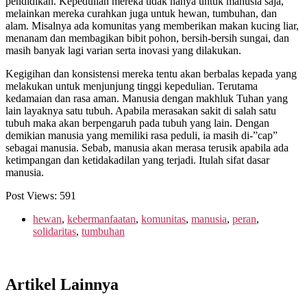
pendidikan. Kepedulian mereka tidak hanya untuk manusia saja,
melainkan mereka curahkan juga untuk hewan, tumbuhan, dan
alam. Misalnya ada komunitas yang memberikan makan kucing liar,
menanam dan membagikan bibit pohon, bersih-bersih sungai, dan
masih banyak lagi varian serta inovasi yang dilakukan.
Kegigihan dan konsistensi mereka tentu akan berbalas kepada yang
melakukan untuk menjunjung tinggi kepedulian. Terutama
kedamaian dan rasa aman. Manusia dengan makhluk Tuhan yang
lain layaknya satu tubuh. Apabila merasakan sakit di salah satu
tubuh maka akan berpengaruh pada tubuh yang lain. Dengan
demikian manusia yang memiliki rasa peduli, ia masih di-”cap”
sebagai manusia. Sebab, manusia akan merasa terusik apabila ada
ketimpangan dan ketidakadilan yang terjadi. Itulah sifat dasar
manusia.
Post Views:
591
hewan
,
kebermanfaatan
,
komunitas
,
manusia
,
peran
,
solidaritas
,
tumbuhan
Artikel Lainnya