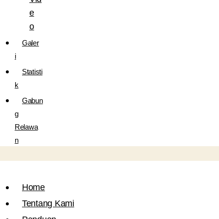
e
o
Galer
i
Statisti
k
Gabun
g
Relawa
n
Home
Tentang Kami