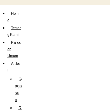
Hom
e
Tentan
g Kami
Pandu
an
Umum
Artike
l
G
aga
sa
n
R