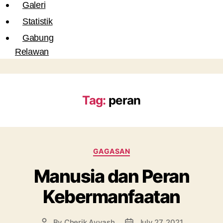
Galeri
Statistik
Gabung
Relawan
Tag:
peran
Categories
GAGASAN
Manusia dan Peran
Kebermanfaatan
By
Cherik Ayyash
July 27, 2021
Post
Post