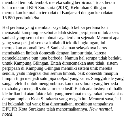
membuat tembok-tembok mereka saling berbicara. Tidak heran
kalau menurut BPS Surakarta (2018), Kelurahan Gilingan
merupakan kelurahan terpadat di Banjarsari dengan kepadatan
15.880 penduduk/ha.
Hal pertama yang membuat saya takjub ketika pertama kali
memasuki kampung tersebut adalah sistem perpipaan untuk akses
sanitasi yang sempat membuat saya terdiam sejenak. Menurut apa
yang saya pelajari semasa kuliah di teknik lingkungan, ini
merupakan anomali besar! Sanitasi aman selayaknya harus
memisahkan limbah domestik dengan lumpur tinja, karena
pengelolaannya pun juga berbeda. Namun hal serupa tidak berlaku
untuk Kampung Gilingan. Entah direncanakan atau tidak, sistem
perpipaan di Kampung Gilingan memiliki sistem unik mereka
sendiri, yaitu integrasi dari semua limbah, baik domestik maupun
lumpur tinja menjadi satu pipa
output
yang sama. Sungguh ide yang
sangat efektif untuk mengombinasikan dua saluran yang berbeda
mazhabnya menjadi satu jalur eksklusif. Entah ada insinyur di balik
ide brilian ini atau faktor lain yang membuat masyarakat beradaptasi
dengan impitan Kota Surakarta yang megah itu. Menurut saya, hal
ini bukanlah hal yang bisa dinormalkan, meskipun tampaknya
DPUPR Kota Surakarta telah menormalkannya.
New normal,
noted
!