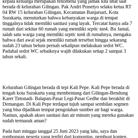
kepala keluarga merupakan fenomena yang jamak kita lihat saat
berada di kelurahan Gilingan. Pak Andri Prasetyo selaku ketua RT
04 RW 15 kelurahan Gilingan, Kecamatan Banjarsari, Kota
Surakarta, menuturkan bahwa kebanyakan warga di tempat
tinggalnya tidak memiliki sanitasi yang layak. Tercatat hanya ada 7
rumah dari sekitar 60 rumah yang memiliki
septic tank
. Bu Jamal,
salah satu warga yang memiliki
septic tank
di rumahnya, mengaku
bahwa dari awal sejak memiliki rumah tersebut hingga sekarang
sudah 23 tahun belum pernah sekalipun melakukan sedot WC.
Padahal sedot WC sebaiknya wajib dilakukan setiap 2 sampai 3
tahun sekali.
Kelurahan Gilingan berada di tepi Kali Pepe. Kali Pepe berada di
tengah kota Surakarta yang membentang dari Gilingan-Bendung
Karet Tirtonadi- Balapan-Pasar Legi-Pasar Gedhe dan berakhir di
Demangan. Di Kali Pepe terdapat tujuh sampai sembilan segmen
yang bisa dijadikan tempat pengolahan sumber air bagi warga.
Namun, apakah akses sanitasi dan air minum yang mereka gunakan
sudah termasuk aman?
Pada hari minggu tanggal 25 Juni 2023 yang lalu, saya dan
rombongan peserta yang terdiri dari komunitas, pembuat konten,