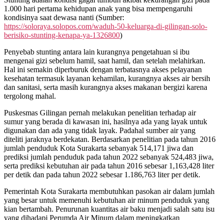
1.000 hari pertama kehidupan anak yang bisa mempengaruhi
kondisinya saat dewasa nanti (Sumber:
https://soloraya.solopos.com/waduh-50-keluarga-di-gilingan-solo-
berisiko-stunting-kenapa-ya-1326800
)
Penyebab stunting antara lain kurangnya pengetahuan si ibu
mengenai gizi sebelum hamil, saat hamil, dan setelah melahirkan.
Hal ini semakin diperburuk dengan terbatasnya akses pelayanan
kesehatan termasuk layanan kehamilan, kurangnya akses air bersih
dan sanitasi, serta masih kurangnya akses makanan bergizi karena
tergolong mahal.
Puskesmas Gilingan pernah melakukan penelitian terhadap air
sumur yang berada di kawasan ini, hasilnya ada yang layak untuk
digunakan dan ada yang tidak layak. Padahal sumber air yang
diteliti jaraknya berdekatan. Berdasarkan penelitian pada tahun 2016
jumlah penduduk Kota Surakarta sebanyak 514,171 jiwa dan
prediksi jumlah penduduk pada tahun 2022 sebanyak 524,483 jiwa,
serta prediksi kebutuhan air pada tahun 2016 sebesar 1,163,428 liter
per detik dan pada tahun 2022 sebesar 1.186,763 liter per detik.
Pemerintah Kota Surakarta membutuhkan pasokan air dalam jumlah
yang besar untuk memenuhi kebutuhan air minum penduduk yang
kian bertambah. Penurunan kuantitas air baku menjadi salah satu isu
yang dihadapi Perumda Air Minum dalam meningkatkan