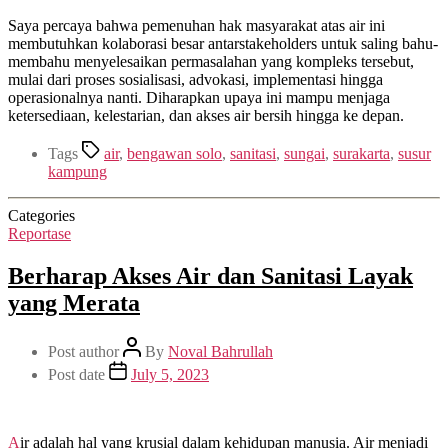
Saya percaya bahwa pemenuhan hak masyarakat atas air ini
membutuhkan kolaborasi besar antarstakeholders untuk saling bahu-
membahu menyelesaikan permasalahan yang kompleks tersebut,
mulai dari proses sosialisasi, advokasi, implementasi hingga
operasionalnya nanti. Diharapkan upaya ini mampu menjaga
ketersediaan, kelestarian, dan akses air bersih hingga ke depan.
Tags
air
,
bengawan solo
,
sanitasi
,
sungai
,
surakarta
,
susur
kampung
Categories
Reportase
Berharap Akses Air dan Sanitasi Layak
yang Merata
Post author
By
Noval Bahrullah
Post date
July 5, 2023
Air adalah hal yang krusial dalam kehidupan manusia. Air menjadi