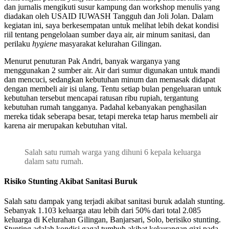
dan jurnalis mengikuti susur kampung dan workshop menulis yang
diadakan oleh USAID IUWASH Tangguh dan Joli Jolan. Dalam
kegiatan ini, saya berkesempatan untuk melihat lebih dekat kondisi
riil tentang pengelolaan sumber daya air, air minum sanitasi, dan
perilaku
hygiene
masyarakat kelurahan Gilingan.
Menurut penuturan Pak Andri, banyak warganya yang
menggunakan 2 sumber air. Air dari sumur digunakan untuk mandi
dan mencuci, sedangkan kebutuhan minum dan memasak didapat
dengan membeli air isi ulang. Tentu setiap bulan pengeluaran untuk
kebutuhan tersebut mencapai ratusan ribu rupiah, tergantung
kebutuhan rumah tangganya. Padahal kebanyakan penghasilan
mereka tidak seberapa besar, tetapi mereka tetap harus membeli air
karena air merupakan kebutuhan vital.
Salah satu rumah warga yang dihuni 6 kepala keluarga
dalam satu rumah.
Risiko Stunting Akibat Sanitasi Buruk
Salah satu dampak yang terjadi akibat sanitasi buruk adalah stunting.
Sebanyak 1.103 keluarga atau lebih dari 50% dari total 2.085
keluarga di Kelurahan Gilingan, Banjarsari, Solo, berisiko stunting.
Stunting adalah kondisi gagal tumbuh akibat kekurangan gizi pada