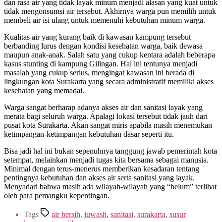
dan rasa air yang tidak layak minum menjadi alasan yang kuat untuk
tidak mengonsumsi air tersebut. Akhirnya warga pun memilih untuk
membeli air isi ulang untuk memenuhi kebutuhan minum warga.
Kualitas air yang kurang baik di kawasan kampung tersebut
berbanding lurus dengan kondisi kesehatan warga, baik dewasa
maupun anak-anak. Salah satu yang cukup kentara adalah beberapa
kasus stunting di kampung Gilingan. Hal ini tentunya menjadi
masalah yang cukup serius, mengingat kawasan ini berada di
lingkungan kota Surakarta yang secara administratif memiliki akses
kesehatan yang memadai.
Warga sangat berharap adanya akses air dan sanitasi layak yang
merata bagi seluruh warga. Apalagi lokasi tersebut tidak jauh dari
pusat kota Surakarta. Akan sangat miris apabila masih menemukan
ketimpangan-ketimpangan kebutuhan dasar seperti itu.
Bisa jadi hal ini bukan sepenuhnya tanggung jawab pemerintah kota
setempat, melainkan menjadi tugas kita bersama sebagai manusia.
Minimal dengan terus-menerus memberikan kesadaran tentang
pentingnya kebutuhan dan akses air serta sanitasi yang layak.
Menyadari bahwa masih ada wilayah-wilayah yang “belum” terlihat
oleh para pemangku kepentingan.
Tags
air bersih
,
iuwash
,
sanitasi
,
surakarta
,
susur