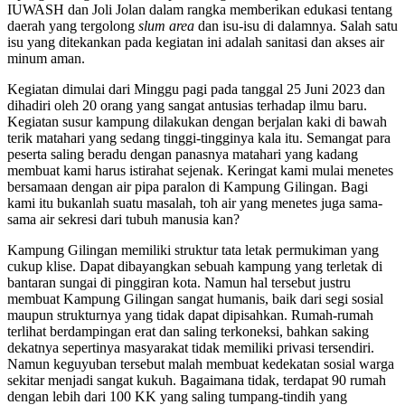
IUWASH dan Joli Jolan dalam rangka memberikan edukasi tentang
daerah yang tergolong
slum area
dan isu-isu di dalamnya. Salah satu
isu yang ditekankan pada kegiatan ini adalah sanitasi dan akses air
minum aman.
Kegiatan dimulai dari Minggu pagi pada tanggal 25 Juni 2023 dan
dihadiri oleh 20 orang yang sangat antusias terhadap ilmu baru.
Kegiatan susur kampung dilakukan dengan berjalan kaki di bawah
terik matahari yang sedang tinggi-tingginya kala itu. Semangat para
peserta saling beradu dengan panasnya matahari yang kadang
membuat kami harus istirahat sejenak. Keringat kami mulai menetes
bersamaan dengan air pipa paralon di Kampung Gilingan. Bagi
kami itu bukanlah suatu masalah, toh air yang menetes juga sama-
sama air sekresi dari tubuh manusia kan?
Kampung Gilingan memiliki struktur tata letak permukiman yang
cukup klise. Dapat dibayangkan sebuah kampung yang terletak di
bantaran sungai di pinggiran kota. Namun hal tersebut justru
membuat Kampung Gilingan sangat humanis, baik dari segi sosial
maupun strukturnya yang tidak dapat dipisahkan. Rumah-rumah
terlihat berdampingan erat dan saling terkoneksi, bahkan saking
dekatnya sepertinya masyarakat tidak memiliki privasi tersendiri.
Namun keguyuban tersebut malah membuat kedekatan sosial warga
sekitar menjadi sangat kukuh. Bagaimana tidak, terdapat 90 rumah
dengan lebih dari 100 KK yang saling tumpang-tindih yang