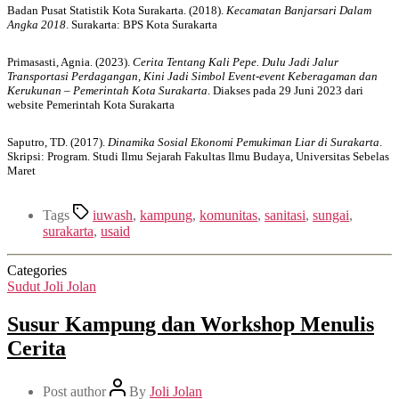
Badan Pusat Statistik Kota Surakarta. (2018).
Kecamatan Banjarsari Dalam
Angka 2018
. Surakarta: BPS Kota Surakarta
Primasasti, Agnia. (2023).
Cerita Tentang Kali Pepe. Dulu Jadi Jalur
Transportasi Perdagangan, Kini Jadi Simbol Event-event Keberagaman dan
Kerukunan – Pemerintah Kota Surakarta
. Diakses pada 29 Juni 2023 dari
website Pemerintah Kota Surakarta
Saputro, TD. (2017).
Dinamika Sosial Ekonomi Pemukiman Liar di Surakarta
.
Skripsi: Program. Studi Ilmu Sejarah Fakultas Ilmu Budaya, Universitas Sebelas
Maret
Tags
iuwash
,
kampung
,
komunitas
,
sanitasi
,
sungai
,
surakarta
,
usaid
Categories
Sudut Joli Jolan
Susur Kampung dan Workshop Menulis
Cerita
Post author
By
Joli Jolan