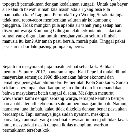
topografi permukiman dengan kedalaman sungai). Untuk apa bayar
air kalau di bawah rumah kita masih ada air yang bisa kita
manfaatkan kan? Lagipula Perumda Toya Wening Surakarta juga
tidak mau repot-repot memberikan saluran air ke kampung
pinggiran. Tidak mungkin pula apabila air tanah yang setiap hari
diseruput warga Kampung Gilingan telah terkontaminasi dari air
sungai yang digunakan untuk menghanyutkan seluruh limbah
manusia itu kan? Air tanah pasti bersih, murah pula. Tinggal pakai
jasa sumur bor lalu pasang pompa air, beres.
Sejauh ini masyarakat juga masih terlihat sehat kok. Bahkan
menurut Saputro, 2017, bantaran sungai Kali Pepe ini mulai dihuni
masyarakat semenjak 1998 dikarenakan faktor ekonomi dan
lemahnya penegakan aturan dari Pemerintah Kota Surakarta. Sudah
sekitar seperempat abad kampung itu dihuni dan itu menandakan
bahwa masyakarat betah tinggal di sana. Meskipun menurut
wawancara kami dengan seorang warga, terdapat keluhan berupa
bau apabila terjadi kebocoran saluran pembuangan limbah. Namun,
namanya juga limbah, kalau tidak dikelola dengan benar pasti akan
berdampak. Tapi namanya juga sudah nyaman, meskipun
banyaknya anomali yang membuat kawasan ini menjadi tidak layak
huni, masyarakat masih dengan ikhlas menghuni warisan
permukiman tersebut kok.