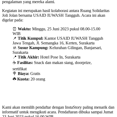
pengalaman yang mereka alami.
Kegiatan ini merupakan hasil kolaborasi antara Ruang Solidaritas
Joli Jolan bersama USAID IUWASH Tangguh. Acara ini akan
digelar pada:
⏰
Waktu:
Minggu, 25 Juni 2023 pukul 08.00-15.00
WIB
📌
Titik Kumpul:
Kantor USAID IUWASH Tangguh
Jawa Tengah, Jl. Semangka 16, Kerten, Surakarta
🚸
Susur Kampung:
Kelurahan Gilingan, Banjarsari,
Surakarta
📍
Titik Akhir:
Hotel Pose In, Surakarta
☕
Fasilitas:
Snack dan makan siang, doorprize,
sertifikat
🍭
Biaya:
Gratis
☘️
Kuota:
20 orang
Kami akan memilih pendaftar dengan InstaStory paling menarik dan
informatif untuk mengikuti acara. Pendaftaran dibuka sampai Jumat
23 Juni 2023 pukul 16.00 WIB.