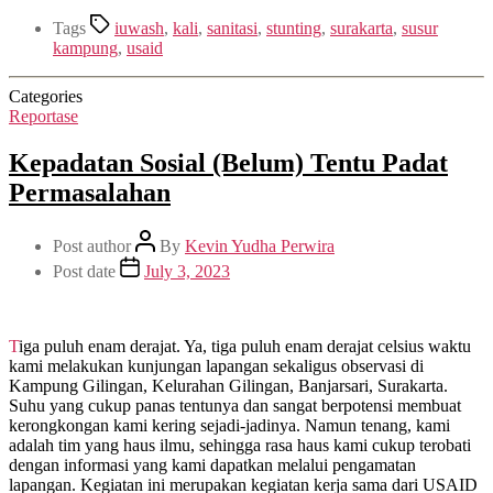
Tags
iuwash
,
kali
,
sanitasi
,
stunting
,
surakarta
,
susur
kampung
,
usaid
Categories
Reportase
Kepadatan Sosial (Belum) Tentu Padat
Permasalahan
Post author
By
Kevin Yudha Perwira
Post date
July 3, 2023
Tiga puluh enam derajat. Ya, tiga puluh enam derajat celsius waktu
kami melakukan kunjungan lapangan sekaligus observasi di
Kampung Gilingan, Kelurahan Gilingan, Banjarsari, Surakarta.
Suhu yang cukup panas tentunya dan sangat berpotensi membuat
kerongkongan kami kering sejadi-jadinya. Namun tenang, kami
adalah tim yang haus ilmu, sehingga rasa haus kami cukup terobati
dengan informasi yang kami dapatkan melalui pengamatan
lapangan. Kegiatan ini merupakan kegiatan kerja sama dari USAID