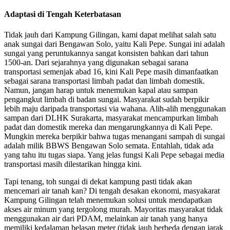
Adaptasi di Tengah Keterbatasan
Tidak jauh dari Kampung Gilingan, kami dapat melihat salah satu
anak sungai dari Bengawan Solo, yaitu Kali Pepe. Sungai ini adalah
sungai yang peruntukannya sangat konsisten bahkan dari tahun
1500-an. Dari sejarahnya yang digunakan sebagai sarana
transportasi semenjak abad 16, kini Kali Pepe masih dimanfaatkan
sebagai sarana transportasi limbah padat dan limbah domestik.
Namun, jangan harap untuk menemukan kapal atau sampan
pengangkut limbah di badan sungai. Masyarakat sudah berpikir
lebih maju daripada transportasi via wahana. Alih-alih menggunakan
sampan dari DLHK Surakarta, masyarakat mencampurkan limbah
padat dan domestik mereka dan mengarungkannya di Kali Pepe.
Mungkin mereka berpikir bahwa tugas menangani sampah di sungai
adalah milik BBWS Bengawan Solo semata. Entahlah, tidak ada
yang tahu itu tugas siapa. Yang jelas fungsi Kali Pepe sebagai media
transportasi masih dilestarikan hingga kini.
Tapi tenang, toh sungai di dekat kampung pasti tidak akan
mencemari air tanah kan? Di tengah desakan ekonomi, masyakarat
Kampung Gilingan telah menemukan solusi untuk mendapatkan
akses air minum yang tergolong murah. Mayoritas masyarakat tidak
menggunakan air dari PDAM, melainkan air tanah yang hanya
memiliki kedalaman belasan meter (tidak jauh berbeda dengan jarak