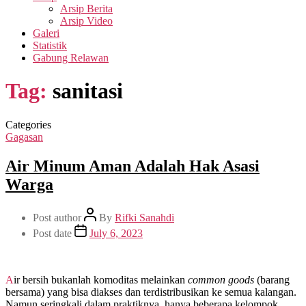
Arsip Berita
Arsip Video
Galeri
Statistik
Gabung Relawan
Tag:
sanitasi
Categories
Gagasan
Air Minum Aman Adalah Hak Asasi
Warga
Post author
By
Rifki Sanahdi
Post date
July 6, 2023
Air bersih bukanlah komoditas melainkan
common goods
(barang
bersama) yang bisa diakses dan terdistribusikan ke semua kalangan.
Namun seringkali dalam praktiknya, hanya beberapa kelompok