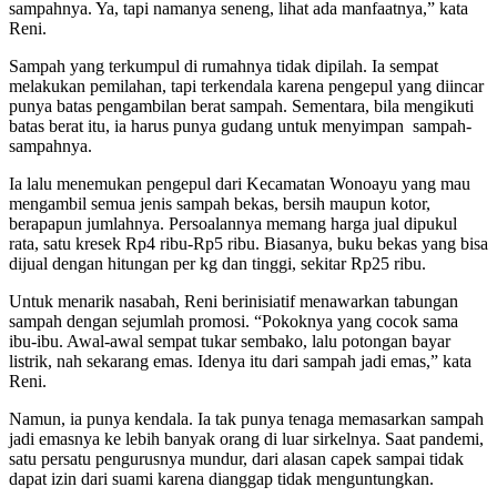
sampahnya. Ya, tapi namanya seneng, lihat ada manfaatnya,” kata
Reni.
Sampah yang terkumpul di rumahnya tidak dipilah. Ia sempat
melakukan pemilahan, tapi terkendala karena pengepul yang diincar
punya batas pengambilan berat sampah. Sementara, bila mengikuti
batas berat itu, ia harus punya gudang untuk menyimpan sampah-
sampahnya.
Ia lalu menemukan pengepul dari Kecamatan Wonoayu yang mau
mengambil semua jenis sampah bekas, bersih maupun kotor,
berapapun jumlahnya. Persoalannya memang harga jual dipukul
rata, satu kresek Rp4 ribu-Rp5 ribu. Biasanya, buku bekas yang bisa
dijual dengan hitungan per kg dan tinggi, sekitar Rp25 ribu.
Untuk menarik nasabah, Reni berinisiatif menawarkan tabungan
sampah dengan sejumlah promosi. “Pokoknya yang cocok sama
ibu-ibu. Awal-awal sempat tukar sembako, lalu potongan bayar
listrik, nah sekarang emas. Idenya itu dari sampah jadi emas,” kata
Reni.
Namun, ia punya kendala. Ia tak punya tenaga memasarkan sampah
jadi emasnya ke lebih banyak orang di luar sirkelnya. Saat pandemi,
satu persatu pengurusnya mundur, dari alasan capek sampai tidak
dapat izin dari suami karena dianggap tidak menguntungkan.