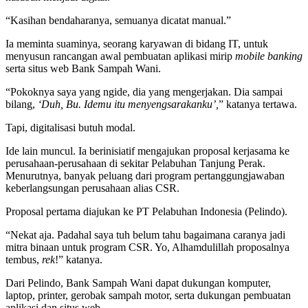
“Kasihan bendaharanya, semuanya dicatat manual.”
Ia meminta suaminya, seorang karyawan di bidang IT, untuk
menyusun rancangan awal pembuatan aplikasi mirip
mobile banking
serta situs web Bank Sampah Wani.
“Pokoknya saya yang ngide, dia yang mengerjakan. Dia sampai
bilang,
‘Duh, Bu. Idemu itu menyengsarakanku’,
” katanya tertawa.
Tapi, digitalisasi butuh modal.
Ide lain muncul. Ia berinisiatif mengajukan proposal kerjasama ke
perusahaan-perusahaan di sekitar Pelabuhan Tanjung Perak.
Menurutnya, banyak peluang dari program pertanggungjawaban
keberlangsungan perusahaan alias CSR.
Proposal pertama diajukan ke PT Pelabuhan Indonesia (Pelindo).
“Nekat aja. Padahal saya tuh belum tahu bagaimana caranya jadi
mitra binaan untuk program CSR. Yo, Alhamdulillah proposalnya
tembus,
rek
!” katanya.
Dari Pelindo, Bank Sampah Wani dapat dukungan komputer,
laptop, printer, gerobak sampah motor, serta dukungan pembuatan
aplikasi dan situs web.