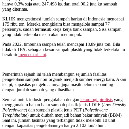
hanya 0,3% saja atau 247.498 kg dari total 90,2 juta kg sampah
yang diterima.
KLHK mengestimasi jumlah sampah harian di Indonesia mencapai
175 ribu ton. Mereka mengklaim bisa mengelola sampai 77
persennya, sudah termasuk kerja-kerja bank sampah. Sisa sampah
yang tidak terkelola masih akan menumpuk.
Pada 2022, timbunan sampah telah mencapai 18,89 juta ton. Bila
tidak di TPA, sebagian besar sampah plastik yang tidak terkelola itu
berakhir
mencemari laut
.
Pemerintah sejauh ini telah membangun sejumlah fasilitas
pengelolaan sampah non-organik menjadi sumber energi baru. Akan
tetapi, kapasitas pengelolaannya juga masih belum sebanding
dengan jumlah sampah yang dihasilkan.
Semisal untuk industri pengolahan dengan
teknologi pirolisis
yang
menggunakan bahan baku sampah plastik jenis LDPE (
Low Density
Polyethylene
) dan sampah plastik jenis PET (
Polyethylene
Terephthalate
) untuk diubah menjadi bahan bakar minyak (BBM).
Saat ini, jumlah fasilitas yang terbangun tidak melebihi 10 unit
dengan kapasitas pengelolaannya hanya 2.102 ton/tahun.