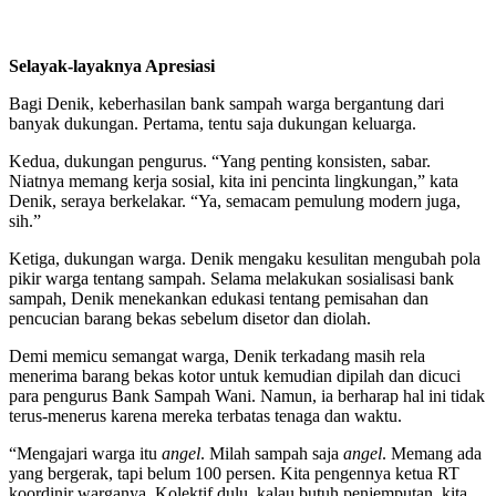
Selayak-layaknya Apresiasi
Bagi Denik, keberhasilan bank sampah warga bergantung dari
banyak dukungan. Pertama, tentu saja dukungan keluarga.
Kedua, dukungan pengurus. “Yang penting konsisten, sabar.
Niatnya memang kerja sosial, kita ini pencinta lingkungan,” kata
Denik, seraya berkelakar. “Ya, semacam pemulung modern juga,
sih.”
Ketiga, dukungan warga. Denik mengaku kesulitan mengubah pola
pikir warga tentang sampah. Selama melakukan sosialisasi bank
sampah, Denik menekankan edukasi tentang pemisahan dan
pencucian barang bekas sebelum disetor dan diolah.
Demi memicu semangat warga, Denik terkadang masih rela
menerima barang bekas kotor untuk kemudian dipilah dan dicuci
para pengurus Bank Sampah Wani. Namun, ia berharap hal ini tidak
terus-menerus karena mereka terbatas tenaga dan waktu.
“Mengajari warga itu
angel
. Milah sampah saja
angel
. Memang ada
yang bergerak, tapi belum 100 persen. Kita pengennya ketua RT
koordinir warganya. Kolektif dulu, kalau butuh penjemputan, kita