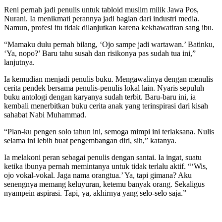
Reni pernah jadi penulis untuk tabloid muslim milik Jawa Pos,
Nurani. Ia menikmati perannya jadi bagian dari industri media.
Namun, profesi itu tidak dilanjutkan karena kekhawatiran sang ibu.
“Mamaku dulu pernah bilang, ‘Ojo sampe jadi wartawan.’ Batinku,
‘Ya, nopo?’ Baru tahu susah dan risikonya pas sudah tua ini,”
lanjutnya.
Ia kemudian menjadi penulis buku. Mengawalinya dengan menulis
cerita pendek bersama penulis-penulis lokal lain. Nyaris sepuluh
buku antologi dengan karyanya sudah terbit. Baru-baru ini, ia
kembali menerbitkan buku cerita anak yang terinspirasi dari kisah
sahabat Nabi Muhammad.
“Plan-ku pengen solo tahun ini, semoga mimpi ini terlaksana. Nulis
selama ini lebih buat pengembangan diri, sih,” katanya.
Ia melakoni peran sebagai penulis dengan santai. Ia ingat, suatu
ketika ibunya pernah memintanya untuk tidak terlalu aktif. “‘Wis,
ojo vokal-vokal. Jaga nama orangtua.’ Ya, tapi gimana? Aku
senengnya memang keluyuran, ketemu banyak orang. Sekaligus
nyampein aspirasi. Tapi, ya, akhirnya yang selo-selo saja.”