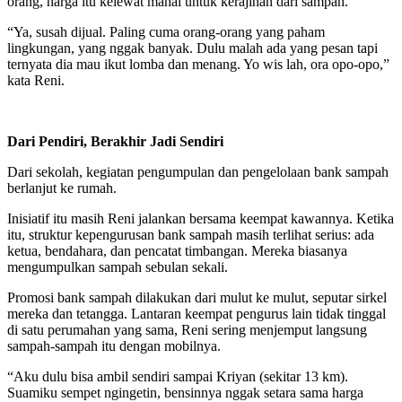
orang, harga itu kelewat mahal untuk kerajinan dari sampah.
“Ya, susah dijual. Paling cuma orang-orang yang paham
lingkungan, yang nggak banyak. Dulu malah ada yang pesan tapi
ternyata dia mau ikut lomba dan menang. Yo wis lah, ora opo-opo,”
kata Reni.
Dari Pendiri, Berakhir Jadi Sendiri
Dari sekolah, kegiatan pengumpulan dan pengelolaan bank sampah
berlanjut ke rumah.
Inisiatif itu masih Reni jalankan bersama keempat kawannya. Ketika
itu, struktur kepengurusan bank sampah masih terlihat serius: ada
ketua, bendahara, dan pencatat timbangan. Mereka biasanya
mengumpulkan sampah sebulan sekali.
Promosi bank sampah dilakukan dari mulut ke mulut, seputar sirkel
mereka dan tetangga. Lantaran keempat pengurus lain tidak tinggal
di satu perumahan yang sama, Reni sering menjemput langsung
sampah-sampah itu dengan mobilnya.
“Aku dulu bisa ambil sendiri sampai Kriyan (sekitar 13 km).
Suamiku sempet ngingetin, bensinnya nggak setara sama harga