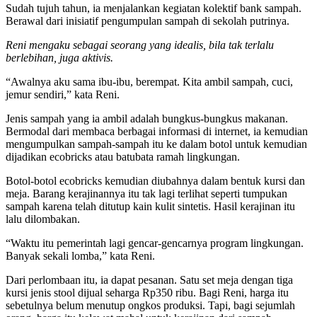
Sudah tujuh tahun, ia menjalankan kegiatan kolektif bank sampah.
Berawal dari inisiatif pengumpulan sampah di sekolah putrinya.
Reni mengaku sebagai seorang yang idealis, bila tak terlalu
berlebihan, juga aktivis.
“Awalnya aku sama ibu-ibu, berempat. Kita ambil sampah, cuci,
jemur sendiri,” kata Reni.
Jenis sampah yang ia ambil adalah bungkus-bungkus makanan.
Bermodal dari membaca berbagai informasi di internet, ia kemudian
mengumpulkan sampah-sampah itu ke dalam botol untuk kemudian
dijadikan ecobricks atau batubata ramah lingkungan.
Botol-botol ecobricks kemudian diubahnya dalam bentuk kursi dan
meja. Barang kerajinannya itu tak lagi terlihat seperti tumpukan
sampah karena telah ditutup kain kulit sintetis. Hasil kerajinan itu
lalu dilombakan.
“Waktu itu pemerintah lagi gencar-gencarnya program lingkungan.
Banyak sekali lomba,” kata Reni.
Dari perlombaan itu, ia dapat pesanan. Satu set meja dengan tiga
kursi jenis stool dijual seharga Rp350 ribu. Bagi Reni, harga itu
sebetulnya belum menutup ongkos produksi. Tapi, bagi sejumlah