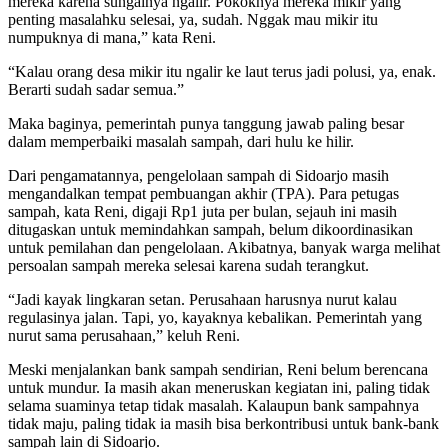
mereka karena sungainya ngalir. Pokoknya mereka mikir yang
penting masalahku selesai, ya, sudah. Nggak mau mikir itu
numpuknya di mana,” kata Reni.
“Kalau orang desa mikir itu ngalir ke laut terus jadi polusi, ya, enak.
Berarti sudah sadar semua.”
Maka baginya, pemerintah punya tanggung jawab paling besar
dalam memperbaiki masalah sampah, dari hulu ke hilir.
Dari pengamatannya, pengelolaan sampah di Sidoarjo masih
mengandalkan tempat pembuangan akhir (TPA). Para petugas
sampah, kata Reni, digaji Rp1 juta per bulan, sejauh ini masih
ditugaskan untuk memindahkan sampah, belum dikoordinasikan
untuk pemilahan dan pengelolaan. Akibatnya, banyak warga melihat
persoalan sampah mereka selesai karena sudah terangkut.
“Jadi kayak lingkaran setan. Perusahaan harusnya nurut kalau
regulasinya jalan. Tapi, yo, kayaknya kebalikan. Pemerintah yang
nurut sama perusahaan,” keluh Reni.
Meski menjalankan bank sampah sendirian, Reni belum berencana
untuk mundur. Ia masih akan meneruskan kegiatan ini, paling tidak
selama suaminya tetap tidak masalah. Kalaupun bank sampahnya
tidak maju, paling tidak ia masih bisa berkontribusi untuk bank-bank
sampah lain di Sidoarjo.