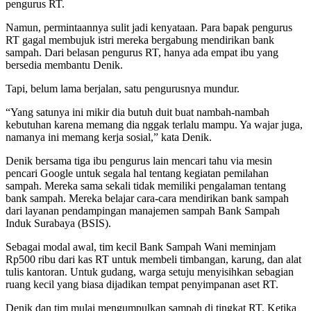
pengurus RT.
Namun, permintaannya sulit jadi kenyataan. Para bapak pengurus
RT gagal membujuk istri mereka bergabung mendirikan bank
sampah. Dari belasan pengurus RT, hanya ada empat ibu yang
bersedia membantu Denik.
Tapi, belum lama berjalan, satu pengurusnya mundur.
“Yang satunya ini mikir dia butuh duit buat nambah-nambah
kebutuhan karena memang dia nggak terlalu mampu. Ya wajar juga,
namanya ini memang kerja sosial,” kata Denik.
Denik bersama tiga ibu pengurus lain mencari tahu via mesin
pencari Google untuk segala hal tentang kegiatan pemilahan
sampah. Mereka sama sekali tidak memiliki pengalaman tentang
bank sampah. Mereka belajar cara-cara mendirikan bank sampah
dari layanan pendampingan manajemen sampah Bank Sampah
Induk Surabaya (BSIS).
Sebagai modal awal, tim kecil Bank Sampah Wani meminjam
Rp500 ribu dari kas RT untuk membeli timbangan, karung, dan alat
tulis kantoran. Untuk gudang, warga setuju menyisihkan sebagian
ruang kecil yang biasa dijadikan tempat penyimpanan aset RT.
Denik dan tim mulai mengumpulkan sampah di tingkat RT. Ketika