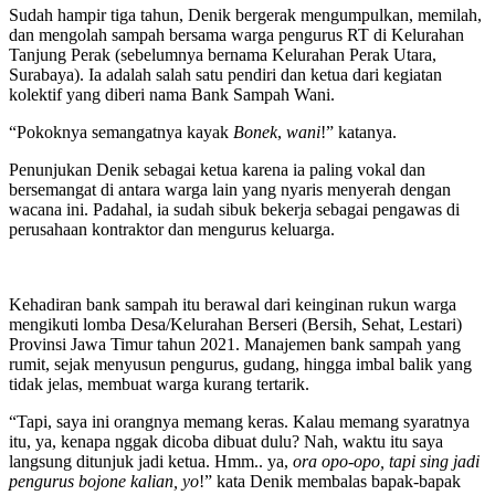
Sudah hampir tiga tahun, Denik bergerak mengumpulkan, memilah,
dan mengolah sampah bersama warga pengurus RT di Kelurahan
Tanjung Perak (sebelumnya bernama Kelurahan Perak Utara,
Surabaya). Ia adalah salah satu pendiri dan ketua dari kegiatan
kolektif yang diberi nama Bank Sampah Wani.
“Pokoknya semangatnya kayak
Bonek
,
wani
!” katanya.
Penunjukan Denik sebagai ketua karena ia paling vokal dan
bersemangat di antara warga lain yang nyaris menyerah dengan
wacana ini. Padahal, ia sudah sibuk bekerja sebagai pengawas di
perusahaan kontraktor dan mengurus keluarga.
Kehadiran bank sampah itu berawal dari keinginan rukun warga
mengikuti lomba Desa/Kelurahan Berseri (Bersih, Sehat, Lestari)
Provinsi Jawa Timur tahun 2021. Manajemen bank sampah yang
rumit, sejak menyusun pengurus, gudang, hingga imbal balik yang
tidak jelas, membuat warga kurang tertarik.
“Tapi, saya ini orangnya memang keras. Kalau memang syaratnya
itu, ya, kenapa nggak dicoba dibuat dulu? Nah, waktu itu saya
langsung ditunjuk jadi ketua. Hmm.. ya,
ora opo-opo, tapi sing jadi
pengurus bojone kalian, yo
!” kata Denik membalas bapak-bapak