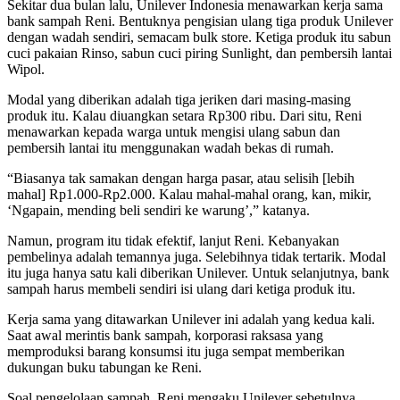
Sekitar dua bulan lalu, Unilever Indonesia menawarkan kerja sama
bank sampah Reni. Bentuknya pengisian ulang tiga produk Unilever
dengan wadah sendiri, semacam bulk store. Ketiga produk itu sabun
cuci pakaian Rinso, sabun cuci piring Sunlight, dan pembersih lantai
Wipol.
Modal yang diberikan adalah tiga jeriken dari masing-masing
produk itu. Kalau diuangkan setara Rp300 ribu. Dari situ, Reni
menawarkan kepada warga untuk mengisi ulang sabun dan
pembersih lantai itu menggunakan wadah bekas di rumah.
“Biasanya tak samakan dengan harga pasar, atau selisih [lebih
mahal] Rp1.000-Rp2.000. Kalau mahal-mahal orang, kan, mikir,
‘Ngapain, mending beli sendiri ke warung’,” katanya.
Namun, program itu tidak efektif, lanjut Reni. Kebanyakan
pembelinya adalah temannya juga. Selebihnya tidak tertarik. Modal
itu juga hanya satu kali diberikan Unilever. Untuk selanjutnya, bank
sampah harus membeli sendiri isi ulang dari ketiga produk itu.
Kerja sama yang ditawarkan Unilever ini adalah yang kedua kali.
Saat awal merintis bank sampah, korporasi raksasa yang
memproduksi barang konsumsi itu juga sempat memberikan
dukungan buku tabungan ke Reni.
Soal pengelolaan sampah, Reni mengaku Unilever sebetulnya