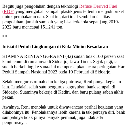
Begitu juga pengolahan dengan teknologi
Refuse-Derived Fuel
(RDF)
yang mengubah sampah plastik jenis tertentu menjadi briket
untuk pembakaran uap. Saat ini, dari total sembilan fasilitas
pengolahan, jumlah sampah yang bisa terkelola sepanjang 2019-
2022 baru mencapai 151.241 ton.
**
Inisiatif Peduli Lingkungan di Kota Minim Kesadaran
STAMINA RENI ANGGRAENI (42) sudah tidak 100 persen saat
kami temui di rumahnya di Sidoarjo, Jawa Timur. Sejak pagi, ia
sudah berkeliling ke sana-sini mempersiapkan acara peringatan Hari
Peduli Sampah Nasional 2023 pada 19 Februari di Sidoarjo.
Selain mengurus rumah dan ketiga putrinya, Reni punya kegiatan
lain. Ia adalah salah satu pengurus paguyuban bank sampah di
Sidoarjo. Suaminya bekerja di Kediri, dan baru pulang saban akhir
pekan.
Awalnya, Reni menolak untuk diwawancara perihal kegiatan yang
dilakoninya itu. Penolakannya lebih karena ia tak percaya diri, bank
sampahnya tidak punya banyak peminat, juga tidak ada
pengurusnya.