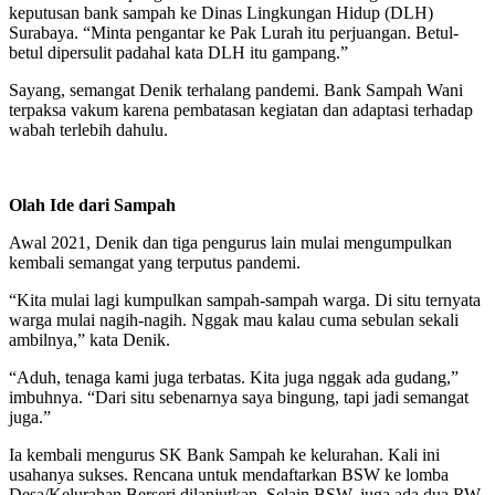
keputusan bank sampah ke Dinas Lingkungan Hidup (DLH)
Surabaya. “Minta pengantar ke Pak Lurah itu perjuangan. Betul-
betul dipersulit padahal kata DLH itu gampang.”
Sayang, semangat Denik terhalang pandemi. Bank Sampah Wani
terpaksa vakum karena pembatasan kegiatan dan adaptasi terhadap
wabah terlebih dahulu.
Olah Ide dari Sampah
Awal 2021, Denik dan tiga pengurus lain mulai mengumpulkan
kembali semangat yang terputus pandemi.
“Kita mulai lagi kumpulkan sampah-sampah warga. Di situ ternyata
warga mulai nagih-nagih. Nggak mau kalau cuma sebulan sekali
ambilnya,” kata Denik.
“Aduh, tenaga kami juga terbatas. Kita juga nggak ada gudang,”
imbuhnya. “Dari situ sebenarnya saya bingung, tapi jadi semangat
juga.”
Ia kembali mengurus SK Bank Sampah ke kelurahan. Kali ini
usahanya sukses. Rencana untuk mendaftarkan BSW ke lomba
Desa/Kelurahan Berseri dilanjutkan. Selain BSW, juga ada dua RW