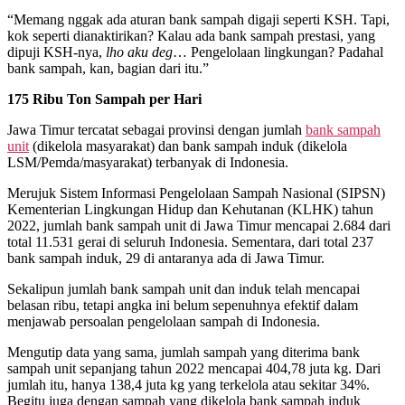
“Memang nggak ada aturan bank sampah digaji seperti KSH. Tapi,
kok seperti dianaktirikan? Kalau ada bank sampah prestasi, yang
dipuji KSH-nya,
lho
aku deg
… Pengelolaan lingkungan? Padahal
bank sampah, kan, bagian dari itu.”
175 Ribu Ton Sampah per Hari
Jawa Timur tercatat sebagai provinsi dengan jumlah
bank sampah
unit
(dikelola masyarakat) dan bank sampah induk (dikelola
LSM/Pemda/masyarakat) terbanyak di Indonesia.
Merujuk Sistem Informasi Pengelolaan Sampah Nasional (SIPSN)
Kementerian Lingkungan Hidup dan Kehutanan (KLHK) tahun
2022, jumlah bank sampah unit di Jawa Timur mencapai 2.684 dari
total 11.531 gerai di seluruh Indonesia. Sementara, dari total 237
bank sampah induk, 29 di antaranya ada di Jawa Timur.
Sekalipun jumlah bank sampah unit dan induk telah mencapai
belasan ribu, tetapi angka ini belum sepenuhnya efektif dalam
menjawab persoalan pengelolaan sampah di Indonesia.
Mengutip data yang sama, jumlah sampah yang diterima bank
sampah unit sepanjang tahun 2022 mencapai 404,78 juta kg. Dari
jumlah itu, hanya 138,4 juta kg yang terkelola atau sekitar 34%.
Begitu juga dengan sampah yang dikelola bank sampah induk