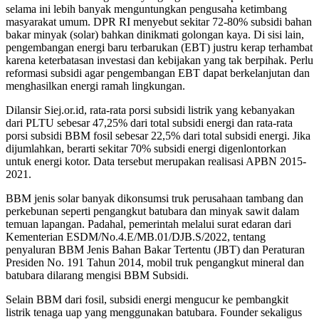
selama ini lebih banyak menguntungkan pengusaha ketimbang
masyarakat umum. DPR RI menyebut sekitar 72-80% subsidi bahan
bakar minyak (solar) bahkan dinikmati golongan kaya. Di sisi lain,
pengembangan energi baru terbarukan (EBT) justru kerap terhambat
karena keterbatasan investasi dan kebijakan yang tak berpihak. Perlu
reformasi subsidi agar pengembangan EBT dapat berkelanjutan dan
menghasilkan energi ramah lingkungan.
Dilansir Siej.or.id, rata-rata porsi subsidi listrik yang kebanyakan
dari PLTU sebesar 47,25% dari total subsidi energi dan rata-rata
porsi subsidi BBM fosil sebesar 22,5% dari total subsidi energi. Jika
dijumlahkan, berarti sekitar 70% subsidi energi digenlontorkan
untuk energi kotor. Data tersebut merupakan realisasi APBN 2015-
2021.
BBM jenis solar banyak dikonsumsi truk perusahaan tambang dan
perkebunan seperti pengangkut batubara dan minyak sawit dalam
temuan lapangan. Padahal, pemerintah melalui surat edaran dari
Kementerian ESDM/No.4.E/MB.01/DJB.S/2022, tentang
penyaluran BBM Jenis Bahan Bakar Tertentu (JBT) dan Peraturan
Presiden No. 191 Tahun 2014, mobil truk pengangkut mineral dan
batubara dilarang mengisi BBM Subsidi.
Selain BBM dari fosil, subsidi energi mengucur ke pembangkit
listrik tenaga uap yang menggunakan batubara. Founder sekaligus