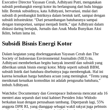
Executive Director Yayasan Cerah, Adhityani Putri, mengatakan
subsidi pembangkit energi kotor itu berlangsung dari hulu hingga
hilir. Bentuk subsidinya, kata Adhityani, bervariasi, mulai dari
subsidi di pembangkit listriknya dalam bentuk tarif, sampai dengan
subsidi infrastruktur. “Dari penambangan batubaranya sampai
dengan transportasi, sampai menjadi listrik,” ujar Adhityani dalam
diskusi daring bertajuk, Jurnalis dan Anak Muda Bunyikan Aksi
Iklim, belum lama ini.
Subsidi Bisnis Energi Kotor
Dalam kegiatan yang diselenggarakan Yayasan Cerah dan The
Society of Indonesian Environmental Journalists (SIEJ) itu,
Adhityani membeberkan begitu banyak insentif dan subsidi yang
diberikan untuk bisnis energi kotor. Mirip seperti subsidi BBM,
subsidi listrik dari batubara disebutnya juga membengkak. Hal ini
karena kenaikan harga batubara acuan yang meningkat. “Tentu yang
menikmati kenaikan komoditas ini adalah pengusaha batubara,”
imbuh Adhityani.
Watchdoc Documentary dan Greenpeace Indonesia mencatat ada 16
menteri atau separuh dari total kabinet Presiden Joko Widodo
berkaitan kuat dengan perusahaan tambang. Diperparah lagi, 55%
anggota DPR RI, yang dianggap sebagai wakil rakyat juga pebisnis