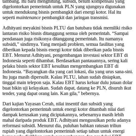
tambang. Itu baru menghitung, subsidi, belum kompensasi yang
digelontorkan pemerintah untuk PLN yang ujungnya digunakan
untuk mendukung bisnis pembangkit dari energi kotor. Hal itu
seperti
maintenance
pembangkit dan jaringan transmisi.
Adhityani meyakini bisnis PLTU dan batubara tidak memiliki risiko
lantaran risiko bisnis ditanggung semua oleh pemerintah. “Sampai
pendanaan juga risikonya ditanggung pemerintah. Itu namanya
subsidi,” sindirnya. Yang menjadi problem, semua fasilitas yang
diberikan kepada bisnis energi kotor tidak diberikan pada bisnis
EBT. Menurut Adhityani, pengembangan investasi sektor EBT di
Indonesia seperti dihambat. Berdasarkan pantauannya, sering kali
pelaku bisnis sektor EBT kesulitan mengembangkan EBT di
Indonesia. “Bayangkan dia yang cari lokasi, dia yang urus sana-sini.
Itu juga masih dipersulit. Kalau PLTU, lahan sudah disiapkan,
tinggal main telepon saja. Kalau EBT harus keluar dulu jutaan dolar
buat bikin uji kelayakan. Sudah dapat, datang ke PLN, disuruh ikut
tender, yang dapat orang lain. Kan gila,” bebernya.
Dari kajian Yayasan Cerah, nilai insentif dan subsidi yang
digelontorkan pemerintah untuk energi kotor ditambah nilai dari
dampak kerusakan yang diciptakannya, sebenarnya masih lebih
mahal daripada produk EBT. Adhityani mengusulkan perlu adanya
reformasi subsidi. Menurut dia, puluhan bahkan ratusan triliun
rupiah yang digelontorkan pemerintah setiap tahun untuk energi