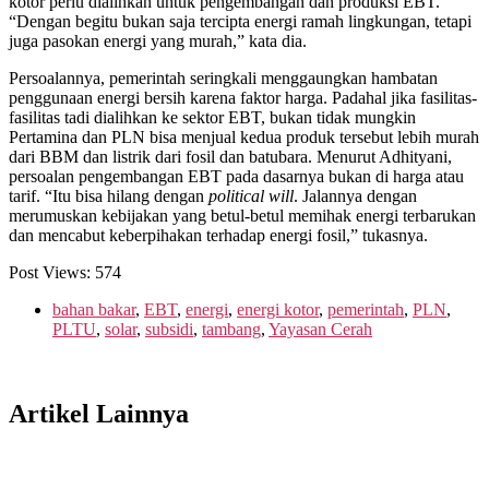
kotor perlu dialihkan untuk pengembangan dan produksi EBT.
“Dengan begitu bukan saja tercipta energi ramah lingkungan, tetapi
juga pasokan energi yang murah,” kata dia.
Persoalannya, pemerintah seringkali menggaungkan hambatan
penggunaan energi bersih karena faktor harga. Padahal jika fasilitas-
fasilitas tadi dialihkan ke sektor EBT, bukan tidak mungkin
Pertamina dan PLN bisa menjual kedua produk tersebut lebih murah
dari BBM dan listrik dari fosil dan batubara. Menurut Adhityani,
persoalan pengembangan EBT pada dasarnya bukan di harga atau
tarif. “Itu bisa hilang dengan
political will
. Jalannya dengan
merumuskan kebijakan yang betul-betul memihak energi terbarukan
dan mencabut keberpihakan terhadap energi fosil,” tukasnya.
Post Views:
574
bahan bakar
,
EBT
,
energi
,
energi kotor
,
pemerintah
,
PLN
,
PLTU
,
solar
,
subsidi
,
tambang
,
Yayasan Cerah
Artikel Lainnya