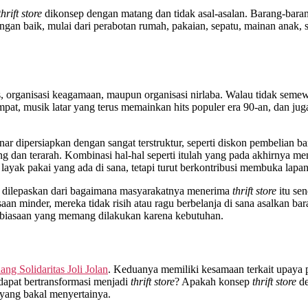
thrift store
dikonsep dengan matang dan tidak asal-asalan. Barang-baran
ngan baik, mulai dari perabotan rumah, pakaian, sepatu, mainan anak, 
, organisasi keagamaan, maupun organisasi nirlaba. Walau tidak sem
mpat, musik latar yang terus memainkan hits populer era 90-an, dan ju
r dipersiapkan dengan sangat terstruktur, seperti diskon pembelian ba
ng dan terarah. Kombinasi hal-hal seperti itulah yang pada akhirnya m
ayak pakai yang ada di sana, tetapi turut berkontribusi membuka lapa
isa dilepaskan dari bagaimana masyarakatnya menerima
thrift store
itu sen
an minder, mereka tidak risih atau ragu berbelanja di sana asalkan 
kebiasaan yang memang dilakukan karena kebutuhan.
ang Solidaritas Joli Jolan
. Keduanya memiliki kesamaan terkait upaya 
dapat bertransformasi menjadi
thrift store
? Apakah konsep
thrift store
de
 yang bakal menyertainya.