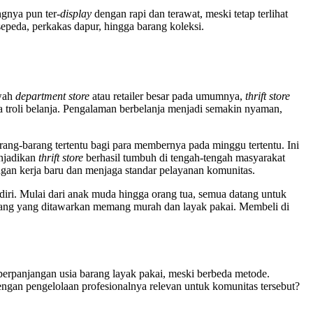
gnya pun ter-
display
dengan rapi dan terawat, meski tetap terlihat
sepeda, perkakas dapur, hingga barang koleksi.
ewah
department store
atau retailer besar pada umumnya,
thrift store
ga troli belanja. Pengalaman berbelanja menjadi semakin nyaman,
rang-barang tertentu bagi para membernya pada minggu tertentu. Ini
enjadikan
thrift store
berhasil tumbuh di tengah-tengah masyarakat
ngan kerja baru dan menjaga standar pelayanan komunitas.
diri. Mulai dari anak muda hingga orang tua, semua datang untuk
barang yang ditawarkan memang murah dan layak pakai. Membeli di
perpanjangan usia barang layak pakai, meski berbeda metode.
ngan pengelolaan profesionalnya relevan untuk komunitas tersebut?