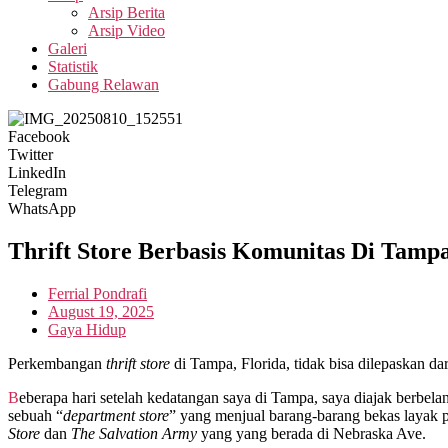
Arsip Berita
Arsip Video
Galeri
Statistik
Gabung Relawan
Facebook
Twitter
LinkedIn
Telegram
WhatsApp
Thrift Store Berbasis Komunitas Di Tamp
Ferrial Pondrafi
August 19, 2025
Gaya Hidup
Perkembangan
thrift store
di Tampa, Florida, tidak bisa dilepaskan 
Beberapa hari setelah kedatangan saya di Tampa, saya diajak berbela
sebuah “
department store
” yang menjual barang-barang bekas layak p
Store
dan
The Salvation Army
yang yang berada di Nebraska Ave.