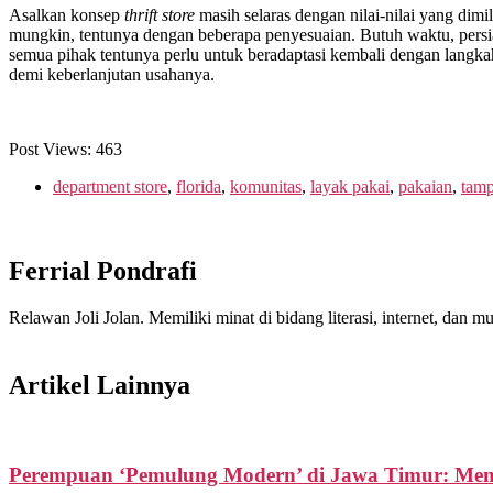
Asalkan konsep
thrift store
masih selaras dengan nilai-nilai yang dimi
mungkin, tentunya dengan beberapa penyesuaian. Butuh waktu, persia
semua pihak tentunya perlu untuk beradaptasi kembali dengan langkah y
demi keberlanjutan usahanya.
Post Views:
463
department store
,
florida
,
komunitas
,
layak pakai
,
pakaian
,
tam
Ferrial Pondrafi
Relawan Joli Jolan. Memiliki minat di bidang literasi, internet, dan
Artikel Lainnya
Perempuan ‘Pemulung Modern’ di Jawa Timur: Memi