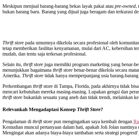
Meskipun menjual barang-barang bekas layak pakai atau
pre-owned
,
bukan barang baru. Barang yang dijual juga beragam dan terkurasi de
Thrift store
pada umumnya dikelola secara profesional oleh komunitas
tetap memberikan fasilitas kenyamanan, mulai dari AC, kebersihan te
mudah, dan tentu saja terkesan profesional.
Selain itu,
thrift store
juga memiliki program marketing yang benar-bena
menunjukkan bagaimana
thrift store
benar-benar dikelola secara mata
Amerika.
Thrift store
tidak hanya memperpanjang usia barang-barang l
Perkembangan
thrift
store di Tampa, Florida, pada akhirnya tidak b
mencari kebutuhan mereka masing-masing. Lupakan gengsi dan perasa
thrift store
bukanlah sesuatu yang aneh dan tidak trendi, melainkan 
Relevankah Mengadaptasi Konsep
Thrift Store
?
Pengalaman di
thrift store
pun mengingatkan saya kembali dengan
Ru
Kemudian muncul pertanyaan dalam hati, apakah Joli Jolan nantinya 
Mengingat akan adanya biaya-biaya tambahan serta strategi progresif