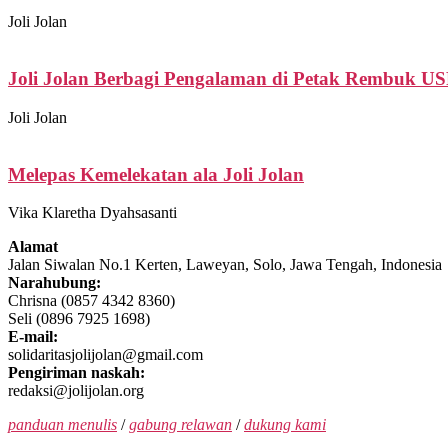
Joli Jolan
Joli Jolan Berbagi Pengalaman di Petak Rembuk US
Joli Jolan
Melepas Kemelekatan ala Joli Jolan
Vika Klaretha Dyahsasanti
Alamat
Jalan Siwalan No.1 Kerten, Laweyan, Solo, Jawa Tengah, Indonesia
Narahubung:
Chrisna (0857 4342 8360)
Seli (0896 7925 1698)
E-mail:
solidaritasjolijolan@gmail.com
Pengiriman naskah:
redaksi@jolijolan.org
panduan menulis
/
gabung relawan
/
dukung kami