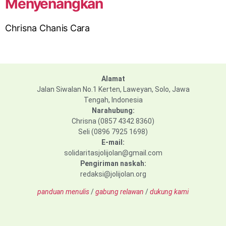
Menyenangkan
Chrisna Chanis Cara
Alamat
Jalan Siwalan No.1 Kerten, Laweyan, Solo, Jawa
Tengah, Indonesia
Narahubung:
Chrisna (0857 4342 8360)
Seli (0896 7925 1698)
E-mail:
solidaritasjolijolan@gmail.com
Pengiriman naskah:
redaksi@jolijolan.org
panduan menulis
/
gabung relawan
/
dukung kami