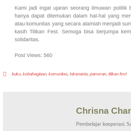
Kami jadi ingat ujaran seorang ilmuwan politi
hanya dapat ditemukan dalam hal-hal yang mend
atau komunitas yang secara alamiah menjadi sumb
kasih Tilikan Fest. Semoga bisa berjumpa kem
solidaritas.
Post Views:
560
buku
,
kebahagiaan
,
komunitas
,
lokananta
,
pameran
,
tilikan fest
Chrisna Chan
Pembelajar kooperasi. Sal