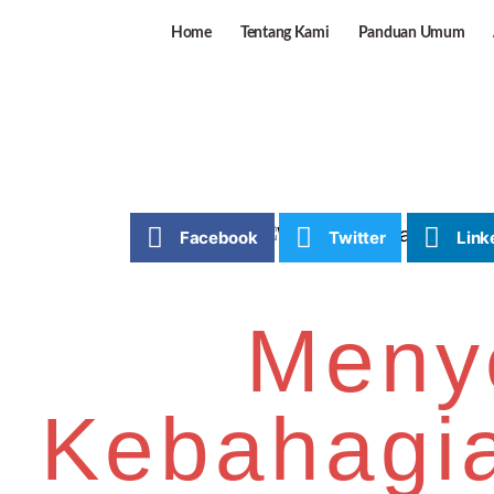
Home
Tentang Kami
Panduan Umum
Facebook
Twitter
Link
Meny
Kebahagia