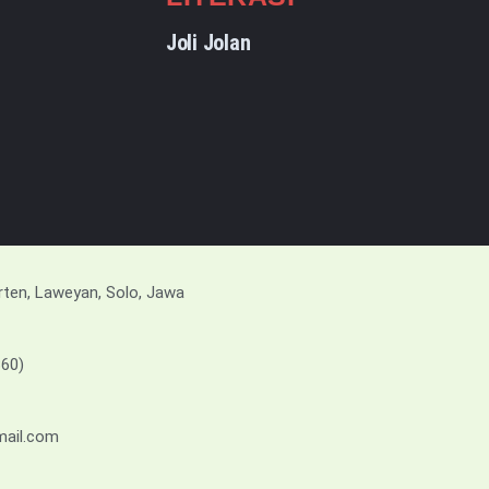
Joli Jolan
rten, Laweyan, Solo, Jawa
360)
gmail.com