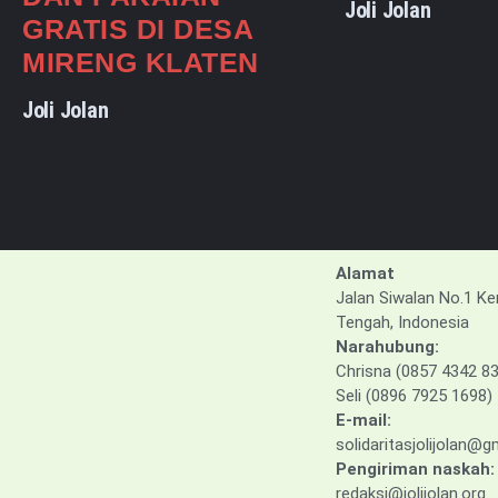
Joli Jolan
GRATIS DI DESA
MIRENG KLATEN
Joli Jolan
Alamat
Jalan Siwalan No.1 Ke
Tengah, Indonesia
Narahubung:
Chrisna (0857 4342 8
Seli (0896 7925 1698)
E-mail:
solidaritasjolijolan@
Pengiriman naskah:
redaksi@jolijolan.org