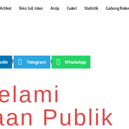
Artikel
Toko Joli Jolan
Arsip
Galeri
Statistik
Gabung Rela
edIn
Telegram
WhatsApp
elami
an Publik