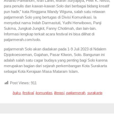
Avianto Pareanom, Ivan Lanin, Martin Suryajaya, Felix K. Nessi,
para penulis dan kawan-kawan Solo dari berbagai bidang kreatif
pun hadir,” kata Ringgana Wandy Wiguna, salah satu relawan
patjarmerah Solo yang bertugas di Divisi Komunikasi. Ia
menyebut nama Indah Darmastuti, Yudhi Herwibowo, Panji
Sukma, Jungkat-Jungkit, Fanny Chotimah, dan lain-lain.
Informasi lengkap terkait acara festival ini bisa dilihat di
patjarmerah.com/solo.
patjarmerah Solo akan diadakan pada 1-9 Juli 2023 di Ndalem
Djojokoesoeman, Gajahan, Pasar Kliwon, Solo. Bangunan ini
adalah salah satu cagar budaya yang penting bagi Solo karena
merupakan bagian dari sejarah perkembangan Kota Surakarta
sebagai Kota Kerajaan Masa Mataram Islam.
Post Views:
911
buku
,
festival
,
komunitas
,
literasi
,
patjarmerah
,
surakarta