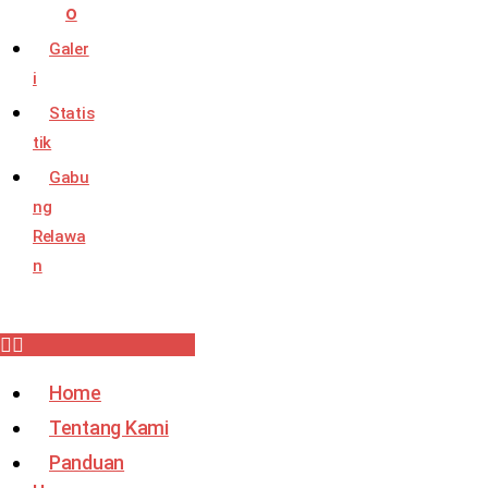
o
Galer
i
Statis
tik
Gabu
ng
Relawa
n
Home
Tentang Kami
Panduan