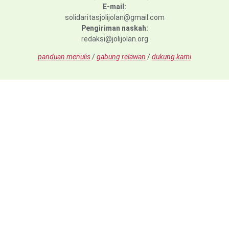
E-mail:
solidaritasjolijolan@gmail.com
Pengiriman naskah:
redaksi@jolijolan.org
panduan menulis
/
gabung relawan
/
dukung kami