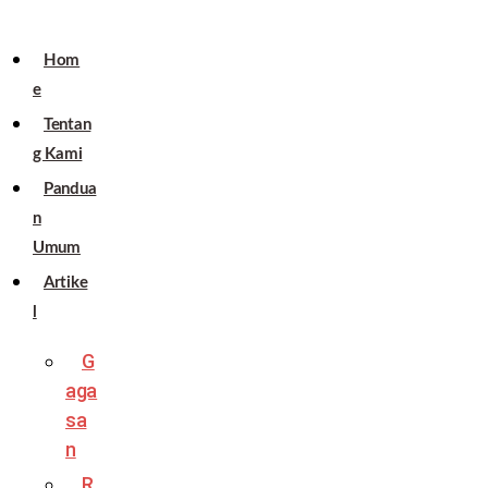
Hom
e
Tentan
g Kami
Pandua
n
Umum
Artike
l
G
aga
sa
n
R