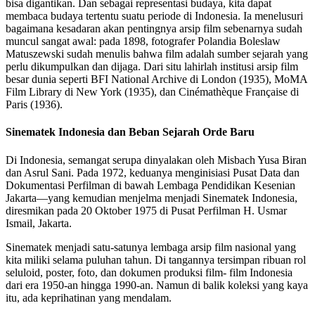
bisa digantikan. Dan sebagai representasi budaya, kita dapat
membaca budaya tertentu suatu periode di Indonesia. Ia menelusuri
bagaimana kesadaran akan pentingnya arsip film sebenarnya sudah
muncul sangat awal: pada 1898, fotografer Polandia Boleslaw
Matuszewski sudah menulis bahwa film adalah sumber sejarah yang
perlu dikumpulkan dan dijaga. Dari situ lahirlah institusi arsip film
besar dunia seperti BFI National Archive di London (1935), MoMA
Film Library di New York (1935), dan Cinémathèque Française di
Paris (1936).
Sinematek Indonesia dan Beban Sejarah Orde Baru
Di Indonesia, semangat serupa dinyalakan oleh Misbach Yusa Biran
dan Asrul Sani. Pada 1972, keduanya menginisiasi Pusat Data dan
Dokumentasi Perfilman di bawah Lembaga Pendidikan Kesenian
Jakarta—yang kemudian menjelma menjadi Sinematek Indonesia,
diresmikan pada 20 Oktober 1975 di Pusat Perfilman H. Usmar
Ismail, Jakarta.
Sinematek menjadi satu-satunya lembaga arsip film nasional yang
kita miliki selama puluhan tahun. Di tangannya tersimpan ribuan rol
seluloid, poster, foto, dan dokumen produksi film- film Indonesia
dari era 1950-an hingga 1990-an. Namun di balik koleksi yang kaya
itu, ada keprihatinan yang mendalam.