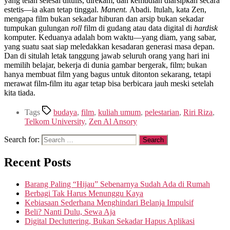
yang telah selesai ditulis, direkam, dan kemudian diarsipkan secara
estetis—ia akan tetap tinggal.
Manent.
Abadi. Itulah, kata Zen,
mengapa film bukan sekadar hiburan dan arsip bukan sekadar
tumpukan gulungan
roll
film di gudang atau data digital di
hardisk
komputer. Keduanya adalah bom waktu—yang diam, yang sabar,
yang suatu saat siap meledakkan kesadaran generasi masa depan.
Dan di situlah letak tanggung jawab seluruh orang yang hari ini
memilih belajar, bekerja di dunia gambar bergerak, film; bukan
hanya membuat film yang bagus untuk ditonton sekarang, tetapi
merawat film-film itu agar tetap bisa berbicara jauh meski setelah
kita tiada.
Tags
budaya
,
film
,
kuliah umum
,
pelestarian
,
Riri Riza
,
Telkom University
,
Zen Al Ansory
Search for:
Recent Posts
Barang Paling “Hijau” Sebenarnya Sudah Ada di Rumah
Berbagi Tak Harus Menunggu Kaya
Kebiasaan Sederhana Menghindari Belanja Impulsif
Beli? Nanti Dulu, Sewa Aja
Digital Decluttering, Bukan Sekadar Hapus Aplikasi