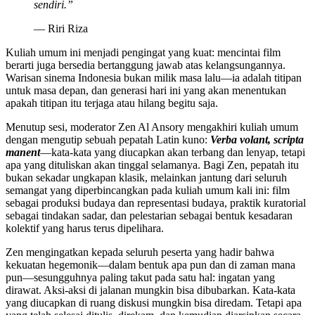
sendiri.”
— Riri Riza
Kuliah umum ini menjadi pengingat yang kuat: mencintai film
berarti juga bersedia bertanggung jawab atas kelangsungannya.
Warisan sinema Indonesia bukan milik masa lalu—ia adalah titipan
untuk masa depan, dan generasi hari ini yang akan menentukan
apakah titipan itu terjaga atau hilang begitu saja.
Menutup sesi, moderator Zen Al Ansory mengakhiri kuliah umum
dengan mengutip sebuah pepatah Latin kuno:
Verba volant, scripta
manent
—kata-kata yang diucapkan akan terbang dan lenyap, tetapi
apa yang dituliskan akan tinggal selamanya. Bagi Zen, pepatah itu
bukan sekadar ungkapan klasik, melainkan jantung dari seluruh
semangat yang diperbincangkan pada kuliah umum kali ini: film
sebagai produksi budaya dan representasi budaya, praktik kuratorial
sebagai tindakan sadar, dan pelestarian sebagai bentuk kesadaran
kolektif yang harus terus dipelihara.
Zen mengingatkan kepada seluruh peserta yang hadir bahwa
kekuatan hegemonik—dalam bentuk apa pun dan di zaman mana
pun—sesungguhnya paling takut pada satu hal: ingatan yang
dirawat. Aksi-aksi di jalanan mungkin bisa dibubarkan. Kata-kata
yang diucapkan di ruang diskusi mungkin bisa diredam. Tetapi apa