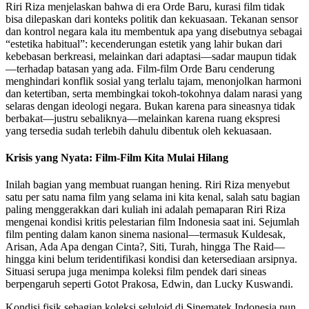
Riri Riza menjelaskan bahwa di era Orde Baru, kurasi film tidak
bisa dilepaskan dari konteks politik dan kekuasaan. Tekanan sensor
dan kontrol negara kala itu membentuk apa yang disebutnya sebagai
“estetika habitual”: kecenderungan estetik yang lahir bukan dari
kebebasan berkreasi, melainkan dari adaptasi—sadar maupun tidak
—terhadap batasan yang ada. Film-film Orde Baru cenderung
menghindari konflik sosial yang terlalu tajam, menonjolkan harmoni
dan ketertiban, serta membingkai tokoh-tokohnya dalam narasi yang
selaras dengan ideologi negara. Bukan karena para sineasnya tidak
berbakat—justru sebaliknya—melainkan karena ruang ekspresi
yang tersedia sudah terlebih dahulu dibentuk oleh kekuasaan.
Krisis yang Nyata: Film-Film Kita Mulai Hilang
Inilah bagian yang membuat ruangan hening. Riri Riza menyebut
satu per satu nama film yang selama ini kita kenal, salah satu bagian
paling menggerakkan dari kuliah ini adalah pemaparan Riri Riza
mengenai kondisi kritis pelestarian film Indonesia saat ini. Sejumlah
film penting dalam kanon sinema nasional—termasuk Kuldesak,
Arisan, Ada Apa dengan Cinta?, Siti, Turah, hingga The Raid—
hingga kini belum teridentifikasi kondisi dan ketersediaan arsipnya.
Situasi serupa juga menimpa koleksi film pendek dari sineas
berpengaruh seperti Gotot Prakosa, Edwin, dan Lucky Kuswandi.
Kondisi fisik sebagian koleksi seluloid di Sinematek Indonesia pun