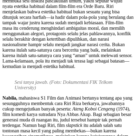
membuka sesi diskusi pascakuliah umum, yakni seputar wujud
nyata estetika habitual dalam film-film era Orde Baru. Riri
menjelaskan bahwa estetika habitual bukan sesuatu yang bisa
ditunjuk secara harfiah—ia hadir dalam pola-pola yang berulang dan
tampak wajar justru karena sudah menjadi kebiasaan. Film-film
masa itu cenderung menghindari ambiguitas moral, dan memilih
menggunakan alegori, protagonis selalu jelas pahlawannya, konflik
selalu berakhir dengan ketertiban dipulihkan, dan narasi
nasionalisme hampir selalu menjadi jangkar narasi cerita. Bukan
karena itulah satu-satunya cara bercerita yang baik, melainkan
karena itulah satu-satunya cara yang “aman” untuk melewati sensor.
Lama-kelamaan, pola itu menjadi tak terasa lagi sebagai batasan—
kemudian ia menjadi estetika habitual.
Sesi tanya jawab. (Foto: Dokumentasi FIK Telkom
University)
Nabila,
mahasiswa S1 Film dan Animasi bertanya tentang apa yang
sesungguhnya membentuk cara Riri Riza berkarya, jawabannya
cukup mengejutkan banyak peserta:
Ateng Koboi Cengeng
(1974),
film komedi karya sutradara Nya Abbas Akup. Bagi sebagian besar
generasi muda di ruangan itu, judul tersebut hampir tak pernah
terdengar. Namun bagi Riri, film
slapstick
itu adalah salah satu
tontonan masa kecil yang paling membekas—bukan karena