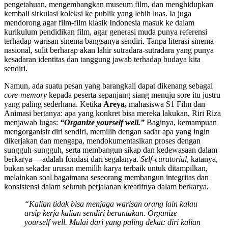
pengetahuan, mengembangkan museum film, dan menghidupkan
kembali sirkulasi koleksi ke publik yang lebih luas. Ia juga
mendorong agar film-film klasik Indonesia masuk ke dalam
kurikulum pendidikan film, agar generasi muda punya referensi
terhadap warisan sinema bangsanya sendiri. Tanpa literasi sinema
nasional, sulit berharap akan lahir sutradara-sutradara yang punya
kesadaran identitas dan tanggung jawab terhadap budaya kita
sendiri.
Namun, ada suatu pesan yang barangkali dapat dikenang sebagai
core-memory
kepada peserta sepanjang siang menuju sore itu justru
yang paling sederhana. Ketika
Areya,
mahasiswa S1 Film dan
Animasi bertanya: apa yang konkret bisa mereka lakukan, Riri Riza
menjawab lugas:
“Organize yourself well.”
Baginya, kemampuan
mengorganisir diri sendiri, memilih dengan sadar apa yang ingin
dikerjakan dan mengapa, mendokumentasikan proses dengan
sungguh-sungguh, serta membangun sikap dan kedewasaan dalam
berkarya— adalah fondasi dari segalanya.
Self-curatorial
, katanya,
bukan sekadar urusan memilih karya terbaik untuk ditampilkan,
melainkan soal bagaimana seseorang membangun integritas dan
konsistensi dalam seluruh perjalanan kreatifnya dalam berkarya.
“Kalian tidak bisa menjaga warisan orang lain kalau
arsip kerja kalian sendiri berantakan. Organize
yourself well. Mulai dari yang paling dekat: diri kalian