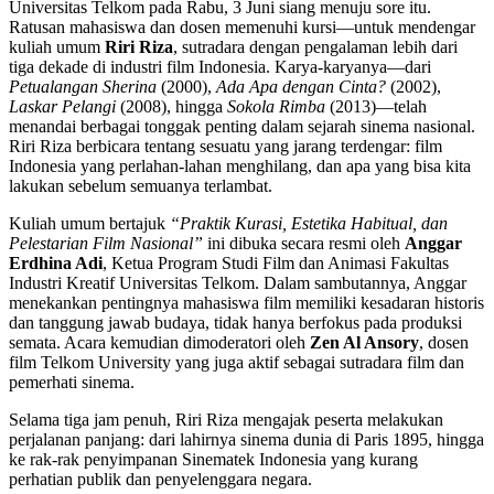
Universitas Telkom pada Rabu, 3 Juni siang menuju sore itu.
Ratusan mahasiswa dan dosen memenuhi kursi—untuk mendengar
kuliah umum
Riri Riza
, sutradara dengan pengalaman lebih dari
tiga dekade di industri film Indonesia. Karya-karyanya—dari
Petualangan Sherina
(2000),
Ada Apa dengan Cinta?
(2002),
Laskar Pelangi
(2008), hingga
Sokola Rimba
(2013)—telah
menandai berbagai tonggak penting dalam sejarah sinema nasional.
Riri Riza berbicara tentang sesuatu yang jarang terdengar: film
Indonesia yang perlahan-lahan menghilang, dan apa yang bisa kita
lakukan sebelum semuanya terlambat.
Kuliah umum bertajuk
“Praktik Kurasi, Estetika Habitual, dan
Pelestarian Film Nasional”
ini dibuka secara resmi oleh
Anggar
Erdhina Adi
, Ketua Program Studi Film dan Animasi Fakultas
Industri Kreatif Universitas Telkom. Dalam sambutannya, Anggar
menekankan pentingnya mahasiswa film memiliki kesadaran historis
dan tanggung jawab budaya, tidak hanya berfokus pada produksi
semata. Acara kemudian dimoderatori oleh
Zen Al Ansory
, dosen
film Telkom University yang juga aktif sebagai sutradara film dan
pemerhati sinema.
Selama tiga jam penuh, Riri Riza mengajak peserta melakukan
perjalanan panjang: dari lahirnya sinema dunia di Paris 1895, hingga
ke rak-rak penyimpanan Sinematek Indonesia yang kurang
perhatian publik dan penyelenggara negara.