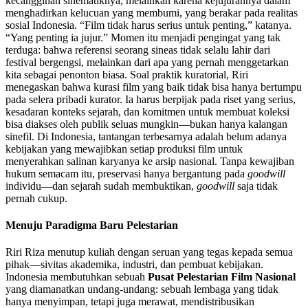
kecanggihan sinematiknya, melainkan karena kejujurannya dalam
menghadirkan kelucuan yang membumi, yang berakar pada realitas
sosial Indonesia. “Film tidak harus serius untuk penting,” katanya.
“Yang penting ia jujur.” Momen itu menjadi pengingat yang tak
terduga: bahwa referensi seorang sineas tidak selalu lahir dari
festival bergengsi, melainkan dari apa yang pernah menggetarkan
kita sebagai penonton biasa. Soal praktik kuratorial, Riri
menegaskan bahwa kurasi film yang baik tidak bisa hanya bertumpu
pada selera pribadi kurator. Ia harus berpijak pada riset yang serius,
kesadaran konteks sejarah, dan komitmen untuk membuat koleksi
bisa diakses oleh publik seluas mungkin—bukan hanya kalangan
sinefil. Di Indonesia, tantangan terbesarnya adalah belum adanya
kebijakan yang mewajibkan setiap produksi film untuk
menyerahkan salinan karyanya ke arsip nasional. Tanpa kewajiban
hukum semacam itu, preservasi hanya bergantung pada
goodwill
individu—dan sejarah sudah membuktikan,
goodwill
saja tidak
pernah cukup.
Menuju Paradigma Baru Pelestarian
Riri Riza menutup kuliah dengan seruan yang tegas kepada semua
pihak—sivitas akademika, industri, dan pembuat kebijakan.
Indonesia membutuhkan sebuah
Pusat Pelestarian Film Nasional
yang diamanatkan undang-undang: sebuah lembaga yang tidak
hanya menyimpan, tetapi juga merawat, mendistribusikan