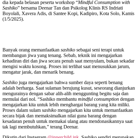
dia kepada belasan peserta workshop “
Mindful Consumption with
Sashiko
” bersama Deenar Tan dan Psikolog Klinis RS Indriati
Boyolali, Xavera Adis, di Santee Kopi, Kadipiro, Kota Solo, Kamis
(1/5/2025).
Banyak orang memanfaatkan
sashiko
sebagai seni terapi untuk
membangun jiwa yang tenang. Sebab, teknik ini mengajarkan
kehadiran diri dan jiwa secara penuh saat menyulam, bukan sekadar
mengisi waktu kosong. Proses ini terlihat saat menusukkan jarum,
mengatur jarak, dan menarik benang.
Sashiko
juga mengajarkan bahwa sumber daya seperti benang
adalah berharga. Saat sulaman berujung kusut, seseorang dianjurkan
mengurainya dengan sabar alih-alih menggunting begitu saja dan
memulai dari nol. “Sashiko membantu
mindful consumption
dengan
mengajarkan kita untuk lebih menghargai barang yang kita miliki.
Proses dalam sulam
sashiko
mengajarkan kita untuk memanfaatkan
secara bijak dan memaksimalkan nilai guna barang dengan
kesadaran penuh untuk memakai ulang atau mendonasikannya saat
tak lagi membutuhkan,” terang Deenar.
Dikutip dari Instagram
@innerchild.ink
, Sashiko sendiri merupakan