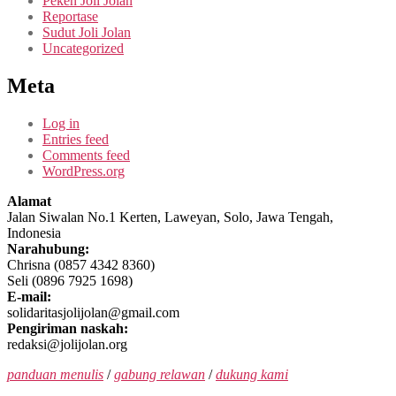
Peken Joli Jolan
Reportase
Sudut Joli Jolan
Uncategorized
Meta
Log in
Entries feed
Comments feed
WordPress.org
Alamat
Jalan Siwalan No.1 Kerten, Laweyan, Solo, Jawa Tengah,
Indonesia
Narahubung:
Chrisna (0857 4342 8360)
Seli (0896 7925 1698)
E-mail:
solidaritasjolijolan@gmail.com
Pengiriman naskah:
redaksi@jolijolan.org
panduan menulis
/
gabung relawan
/
dukung kami