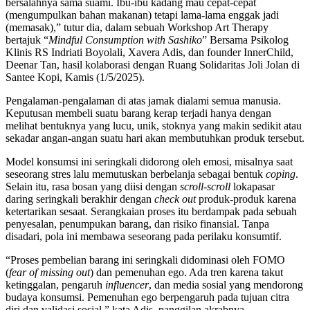
bersalahnya sama suami. Ibu-ibu kadang mau cepat-cepat
(mengumpulkan bahan makanan) tetapi lama-lama enggak jadi
(memasak),” tutur dia, dalam sebuah Workshop Art Therapy
bertajuk “
Mindful Consumption with Sashiko
” Bersama Psikolog
Klinis RS Indriati Boyolali, Xavera Adis, dan founder InnerChild,
Deenar Tan, hasil kolaborasi dengan Ruang Solidaritas Joli Jolan di
Santee Kopi, Kamis (1/5/2025).
Pengalaman-pengalaman di atas jamak dialami semua manusia.
Keputusan membeli suatu barang kerap terjadi hanya dengan
melihat bentuknya yang lucu, unik, stoknya yang makin sedikit atau
sekadar angan-angan suatu hari akan membutuhkan produk tersebut.
Model konsumsi ini seringkali didorong oleh emosi, misalnya saat
seseorang stres lalu memutuskan berbelanja sebagai bentuk
coping
.
Selain itu, rasa bosan yang diisi dengan
scroll-scroll
lokapasar
daring seringkali berakhir dengan
check out
produk-produk karena
ketertarikan sesaat. Serangkaian proses itu berdampak pada sebuah
penyesalan, penumpukan barang, dan risiko finansial. Tanpa
disadari, pola ini membawa seseorang pada perilaku konsumtif.
“Proses pembelian barang ini seringkali didominasi oleh FOMO
(
fear of missing out
) dan pemenuhan ego. Ada tren karena takut
ketinggalan, pengaruh
influencer
, dan media sosial yang mendorong
budaya konsumsi. Pemenuhan ego berpengaruh pada tujuan citra
diri dan validasi sosial,” kata Adis, panggilan akrabnya.