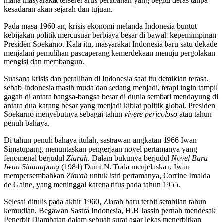
mana masyarakat terseret arus perubahan yang begitu deras tanpa
kesadaran akan sejarah dan tujuan.
Pada masa 1960-an, krisis ekonomi melanda Indonesia buntut
kebijakan politik mercusuar berbiaya besar di bawah kepemimpinan
Presiden Soekarno. Kala itu, masyarakat Indonesia baru satu dekade
menjalani pemulihan pascaperang kemerdekaan menuju pergolakan
mengisi dan membangun.
Suasana krisis dan peralihan di Indonesia saat itu demikian terasa,
sebab Indonesia masih muda dan sedang menjadi, tetapi ingin tampil
gagah di antara bangsa-bangsa besar di dunia sembari mendayung di
antara dua karang besar yang menjadi kiblat politik global. Presiden
Soekarno menyebutnya sebagai tahun
vivere pericoloso
atau tahun
penuh bahaya.
Di tahun penuh bahaya itulah, sastrawan angkatan 1966 Iwan
Simatupang, menuntaskan pengerjaan novel pertamanya yang
fenomenal berjudul
Ziarah
. Dalam bukunya berjudul
Novel Baru
Iwan Simatupang
(1984) Dami N. Toda menjelaskan, Iwan
mempersembahkan
Ziarah
untuk istri pertamanya, Corrine Imalda
de Gaine, yang meninggal karena tifus pada tahun 1955.
Selesai ditulis pada akhir 1960, Ziarah baru terbit sembilan tahun
kemudian. Begawan Sastra Indonesia, H.B Jassin pernah mendesak
Penerbit Djambatan dalam sebuah surat agar lekas menerbitkan