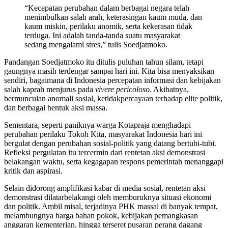
“Kecepatan perubahan dalam berbagai negara telah
menimbulkan salah arah, keterasingan kaum muda, dan
kaum miskin, perilaku anomik, serta kekerasan tidak
terduga. Ini adalah tanda-tanda suatu masyarakat
sedang mengalami stres,” tulis Soedjatmoko.
Pandangan Soedjatmoko itu ditulis puluhan tahun silam, tetapi
gaungnya masih terdengar sampai hari ini. Kita bisa menyaksikan
sendiri, bagaimana di Indonesia percepatan informasi dan kebijakan
salah kaprah menjurus pada
vivere pericoloso
. Akibatnya,
bermunculan anomali sosial, ketidakpercayaan terhadap elite politik,
dan berbagai bentuk aksi massa.
Sementara, seperti paniknya warga Kotapraja menghadapi
perubahan perilaku Tokoh Kita, masyarakat Indonesia hari ini
bergulat dengan perubahan sosial-politik yang datang bertubi-tubi.
Refleksi pergulatan itu tercermin dari rentetan aksi demonstrasi
belakangan waktu, serta kegagapan respons pemerintah menanggapi
kritik dan aspirasi.
Selain didorong amplifikasi kabar di media sosial, rentetan aksi
demonstrasi dilatarbelakangi oleh memburuknya situasi ekonomi
dan politik. Ambil misal, terjadinya PHK massal di banyak tempat,
melambungnya harga bahan pokok, kebijakan pemangkasan
anggaran kementerian, hingga terseret pusaran perang dagang