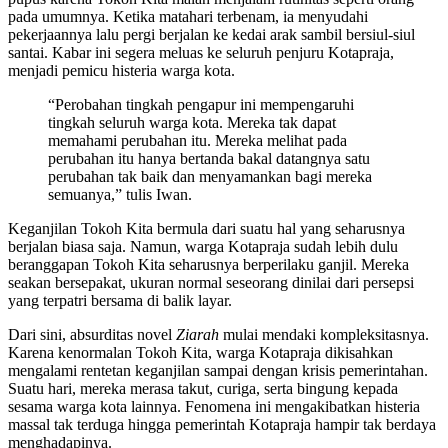
pada umumnya. Ketika matahari terbenam, ia menyudahi
pekerjaannya lalu pergi berjalan ke kedai arak sambil bersiul-siul
santai. Kabar ini segera meluas ke seluruh penjuru Kotapraja,
menjadi pemicu histeria warga kota.
“Perobahan tingkah pengapur ini mempengaruhi
tingkah seluruh warga kota. Mereka tak dapat
memahami perubahan itu. Mereka melihat pada
perubahan itu hanya bertanda bakal datangnya satu
perubahan tak baik dan menyamankan bagi mereka
semuanya,” tulis Iwan.
Keganjilan Tokoh Kita bermula dari suatu hal yang seharusnya
berjalan biasa saja. Namun, warga Kotapraja sudah lebih dulu
beranggapan Tokoh Kita seharusnya berperilaku ganjil. Mereka
seakan bersepakat, ukuran normal seseorang dinilai dari persepsi
yang terpatri bersama di balik layar.
Dari sini, absurditas novel
Ziarah
mulai mendaki kompleksitasnya.
Karena kenormalan Tokoh Kita, warga Kotapraja dikisahkan
mengalami rentetan keganjilan sampai dengan krisis pemerintahan.
Suatu hari, mereka merasa takut, curiga, serta bingung kepada
sesama warga kota lainnya. Fenomena ini mengakibatkan histeria
massal tak terduga hingga pemerintah Kotapraja hampir tak berdaya
menghadapinya.