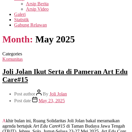
Arsip Berita
Arsip Video
Galeri
Statistik
Gabung Relawan
Month:
May 2025
Categories
Komunitas
Joli Jolan Ikut Serta di Pameran Art Edu
Care#15
Post author
By
Joli Jolan
Post date
May 23, 2025
Akhir bulan ini, Ruang Solidaritas Joli Jolan bakal meramaikan
agenda bertajuk
Art Edu Care#15
di Taman Budaya Jawa Tengah
(TBJT), Jebres, Solo, Jumat-Selasa 23-27 Mei 2025.
Art Edu Care