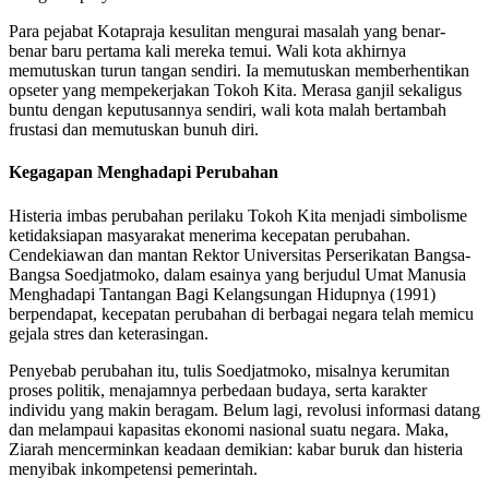
Para pejabat Kotapraja kesulitan mengurai masalah yang benar-
benar baru pertama kali mereka temui. Wali kota akhirnya
memutuskan turun tangan sendiri. Ia memutuskan memberhentikan
opseter yang mempekerjakan Tokoh Kita. Merasa ganjil sekaligus
buntu dengan keputusannya sendiri, wali kota malah bertambah
frustasi dan memutuskan bunuh diri.
Kegagapan Menghadapi Perubahan
Histeria imbas perubahan perilaku Tokoh Kita menjadi simbolisme
ketidaksiapan masyarakat menerima kecepatan perubahan.
Cendekiawan dan mantan Rektor Universitas Perserikatan Bangsa-
Bangsa Soedjatmoko, dalam esainya yang berjudul Umat Manusia
Menghadapi Tantangan Bagi Kelangsungan Hidupnya (1991)
berpendapat, kecepatan perubahan di berbagai negara telah memicu
gejala stres dan keterasingan.
Penyebab perubahan itu, tulis Soedjatmoko, misalnya kerumitan
proses politik, menajamnya perbedaan budaya, serta karakter
individu yang makin beragam. Belum lagi, revolusi informasi datang
dan melampaui kapasitas ekonomi nasional suatu negara. Maka,
Ziarah mencerminkan keadaan demikian: kabar buruk dan histeria
menyibak inkompetensi pemerintah.