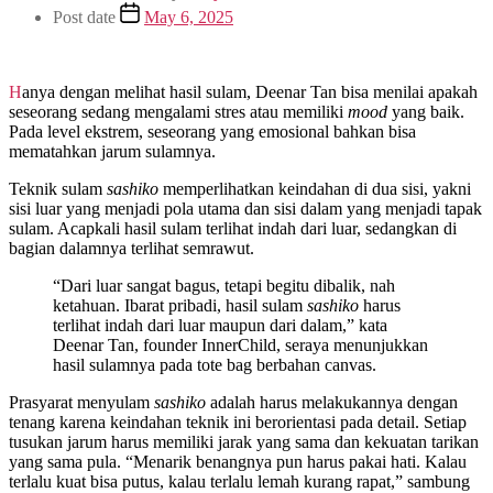
Post date
May 6, 2025
Hanya dengan melihat hasil sulam, Deenar Tan bisa menilai apakah
seseorang sedang mengalami stres atau memiliki
mood
yang baik.
Pada level ekstrem, seseorang yang emosional bahkan bisa
mematahkan jarum sulamnya.
Teknik sulam
sashiko
memperlihatkan keindahan di dua sisi, yakni
sisi luar yang menjadi pola utama dan sisi dalam yang menjadi tapak
sulam. Acapkali hasil sulam terlihat indah dari luar, sedangkan di
bagian dalamnya terlihat semrawut.
“Dari luar sangat bagus, tetapi begitu dibalik, nah
ketahuan. Ibarat pribadi, hasil sulam
sashiko
harus
terlihat indah dari luar maupun dari dalam,” kata
Deenar Tan, founder InnerChild, seraya menunjukkan
hasil sulamnya pada tote bag berbahan canvas.
Prasyarat menyulam
sashiko
adalah harus melakukannya dengan
tenang karena keindahan teknik ini berorientasi pada detail. Setiap
tusukan jarum harus memiliki jarak yang sama dan kekuatan tarikan
yang sama pula. “Menarik benangnya pun harus pakai hati. Kalau
terlalu kuat bisa putus, kalau terlalu lemah kurang rapat,” sambung