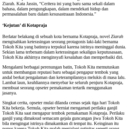
Ziarah. Kata Jassin, “Ceritera ini yang baru sama sekali dalam
bahasa, dalam pengungkapan, dalam mendekati hidup dan
permasalahan baru dalam kesusastraaan Indonesia.”
‘Kejutan’ di Kotapraja
Berlatar belakang di sebuah kota bernama Kotapraja, novel
Ziarah
mengisahkan keterasingan seorang protagonis laki-laki bernama
Tokoh Kita yang batinnya terpukul karena istrinya meninggal dunia.
Sekian lama terbenam dalam keterasingan sekaligus keputusasaan,
Tokoh Kita akhirnya menginsyafi kesalahan dan memperbaiki diri.
Mengalami berbagai perenungan batin, Tokoh Kita memutuskan
untuk membangun reputasi baru sebagai pengapur tembok yang
andal berkat pengalaman dan keterampilannya melukis di masa lalu.
Lambat laun, keahliannya menyebar ke seluruh penjuru Kotapraja,
membuat seorang opseter pemakaman tertarik menggunakan
jasanya.
Singkat cerita, opseter mulai dilanda cemas sejak tiga hari Tokoh
Kita bekerja. Semula, opseter berniat mengamati perilaku ganjil
Tokoh Kita saat mengapur tembok pemakaman Kotapraja. Perilaku
ganjil yang dimaksud semacam gejala guncangan jiwa Tokoh Kita
bila mengingat istrinya dimakamkan di tempat itu. Keinginan itu
pupus karena Tokoh Kita malah menjalani rutinitas seperti orang