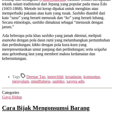
teknik sulam tradisional dari Jepang yang popular pada masa Edo
(1603-1868). Metode ini kerap dipakai untuk menghias atau
memperbaiki pakaian atau kain yang rusak.
Sashiko
diambil dari
kata “
sasu
” yang berarti menusuk dan “
ko
” yang berarti lubang.
Secara etimologis,
sashiko
dimaknai sebagai “menusuk dengan
jarum.”
Ada beberapa pola khas
sashiko
yang jamak ditemui, meliputi
asanoha
dengan pola daun rami yang melambangkan pertumbuhan
dan perlindungan;
kikko
dengan pola kura-kura yang
merepresentasikan umur panjang dan perlindungan; serta
seigaha
atau gelombang laut yang memberi makna kedamaian dan
keberuntungan.
Tags
Deenar Tan
,
innerchild
,
kesadaran
,
komunitas
,
menyulam
,
mindfulness
,
sashiko
,
xavera adis
Categories
Gaya Hidup
Cara Bijak Mengonsumsi Barang