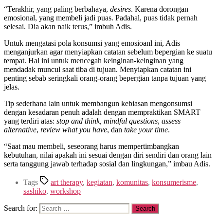
“Terakhir, yang paling berbahaya,
desires
. Karena dorongan
emosional, yang membeli jadi puas. Padahal, puas tidak pernah
selesai. Dia akan naik terus,” imbuh Adis.
Untuk mengatasi pola konsumsi yang emosioanl ini, Adis
menganjurkan agar menyiapkan catatan sebelum bepergian ke suatu
tempat. Hal ini untuk mencegah keinginan-keinginan yang
mendadak muncul saat tiba di tujuan. Menyiapkan catatan ini
penting sebab seringkali orang-orang bepergian tanpa tujuan yang
jelas.
Tip sederhana lain untuk membangun kebiasan mengonsumsi
dengan kesadaran penuh adalah dengan mempraktikan SMART
yang terdiri atas:
stop and think,
mindful questions
,
assess
alternative
,
review what you have
, dan
take your time
.
“Saat mau membeli, seseorang harus mempertimbangkan
kebutuhan, nilai apakah ini sesuai dengan diri sendiri dan orang lain
serta tanggung jawab terhadap sosial dan lingkungan,” imbau Adis.
Tags
art therapy
,
kegiatan
,
komunitas
,
konsumerisme
,
sashiko
,
workshop
Search for: