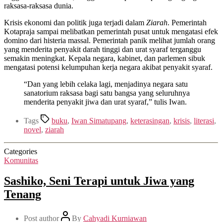
raksasa-raksasa dunia.
Krisis ekonomi dan politik juga terjadi dalam
Ziarah
. Pemerintah
Kotapraja sampai melibatkan pemerintah pusat untuk mengatasi efek
domino dari histeria massal. Pemerintah panik melihat jumlah orang
yang menderita penyakit darah tinggi dan urat syaraf terganggu
semakin meningkat. Kepala negara, kabinet, dan parlemen sibuk
mengatasi potensi kelumpuhan kerja negara akibat penyakit syaraf.
“Dan yang lebih celaka lagi, menjadinya negara satu
sanatorium raksasa bagi satu bangsa yang seluruhnya
menderita penyakit jiwa dan urat syaraf,” tulis Iwan.
Tags
buku
,
Iwan Simatupang
,
keterasingan
,
krisis
,
literasi
,
novel
,
ziarah
Categories
Komunitas
Sashiko, Seni Terapi untuk Jiwa yang
Tenang
Post author
By
Cahyadi Kurniawan