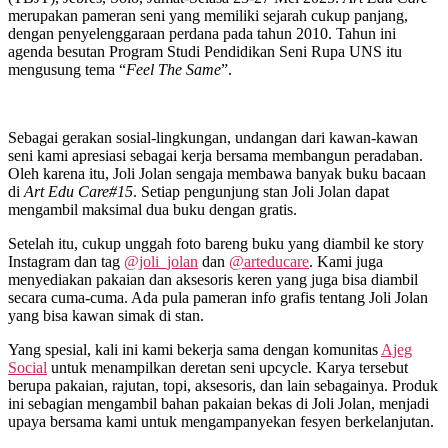
merupakan pameran seni yang memiliki sejarah cukup panjang,
dengan penyelenggaraan perdana pada tahun 2010. Tahun ini
agenda besutan Program Studi Pendidikan Seni Rupa UNS itu
mengusung tema “
Feel The Same
”.
Sebagai gerakan sosial-lingkungan, undangan dari kawan-kawan
seni kami apresiasi sebagai kerja bersama membangun peradaban.
Oleh karena itu, Joli Jolan sengaja membawa banyak buku bacaan
di
Art Edu Care#15
. Setiap pengunjung stan Joli Jolan dapat
mengambil maksimal dua buku dengan gratis.
Setelah itu, cukup unggah foto bareng buku yang diambil ke story
Instagram dan tag
@joli_jolan
dan
@arteducare
. Kami juga
menyediakan pakaian dan aksesoris keren yang juga bisa diambil
secara cuma-cuma. Ada pula pameran info grafis tentang Joli Jolan
yang bisa kawan simak di stan.
Yang spesial, kali ini kami bekerja sama dengan komunitas
Ajeg
Social
untuk menampilkan deretan seni upcycle. Karya tersebut
berupa pakaian, rajutan, topi, aksesoris, dan lain sebagainya. Produk
ini sebagian mengambil bahan pakaian bekas di Joli Jolan, menjadi
upaya bersama kami untuk mengampanyekan fesyen berkelanjutan.