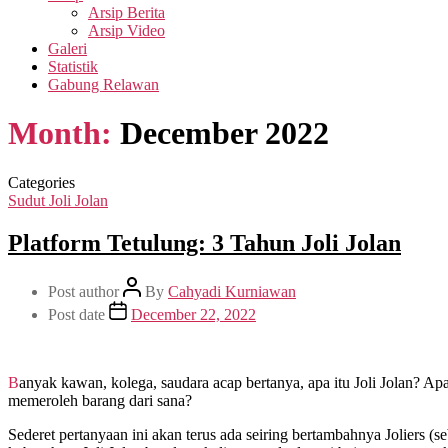
Arsip Berita
Arsip Video
Galeri
Statistik
Gabung Relawan
Month:
December 2022
Categories
Sudut Joli Jolan
Platform Tetulung: 3 Tahun Joli Jolan
Post author
By
Cahyadi Kurniawan
Post date
December 22, 2022
Banyak kawan, kolega, saudara acap bertanya, apa itu Joli Jolan? Apakah menerima sumbangan baju dan celana pantas pakai? Apakah pakaian ini diberikan gratis? Apakah harus menukarkan sesuatu untuk
memeroleh barang dari sana?
Sederet pertanyaan ini akan terus ada seiring bertambahnya Joliers (s