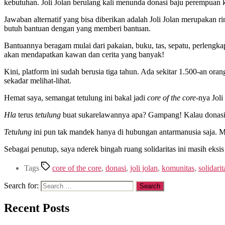
kebutuhan. Joli Jolan berulang kali menunda donasi baju perempuan 
Jawaban alternatif yang bisa diberikan adalah Joli Jolan merupakan 
butuh bantuan dengan yang memberi bantuan.
Bantuannya beragam mulai dari pakaian, buku, tas, sepatu, perlengk
akan mendapatkan kawan dan cerita yang banyak!
Kini, platform ini sudah berusia tiga tahun. Ada sekitar 1.500-an or
sekadar melihat-lihat.
Hemat saya, semangat tetulung ini bakal jadi
core of the core
-nya Joli
Hla
terus
tetulung
buat sukarelawannya apa? Gampang! Kalau donas
Tetulung
ini pun tak mandek hanya di hubungan antarmanusia saja. Me
Sebagai penutup, saya nderek bingah ruang solidaritas ini masih eksis
Tags
core of the core
,
donasi
,
joli jolan
,
komunitas
,
solidarit
Search for:
Recent Posts