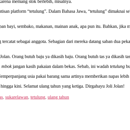
karena memang stok berlebih, misalnya.
rintisan platform “tetulung”. Dalam Bahasa Jawa, “tetulung” dimaknai 
apan bayi, sembako, makanan, mainan anak, apa pun itu. Bahkan, jika 
ang tercatat sebagai anggota. Sebagian dari mereka datang saban dua pe
 Jolan. Orang butuh baju ya dikasih baju. Orang butuh tas ya dikasih tas
i
mbok
jangan kasih pakaian dalam bekas. Sebab, ini wadah
tetulung
bu
mperpanjang usia pakai barang sama artinya memberikan napas lebih pa
 hingga kini. Selamat ulang tahun yang ketiga. Dirgahayu Joli Jolan!
as
,
sukarelawan
,
tetulung
,
ulang tahun