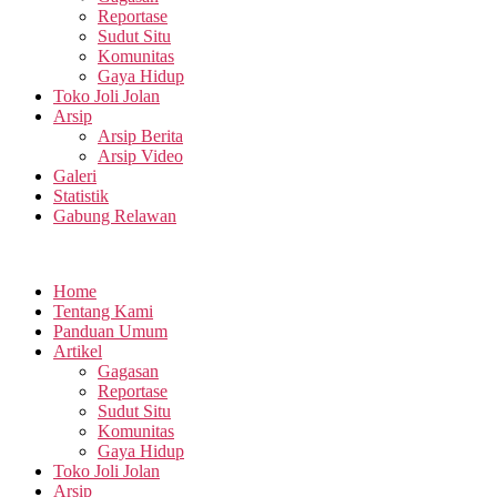
Reportase
Sudut Situ
Komunitas
Gaya Hidup
Toko Joli Jolan
Arsip
Arsip Berita
Arsip Video
Galeri
Statistik
Gabung Relawan
Home
Tentang Kami
Panduan Umum
Artikel
Gagasan
Reportase
Sudut Situ
Komunitas
Gaya Hidup
Toko Joli Jolan
Arsip