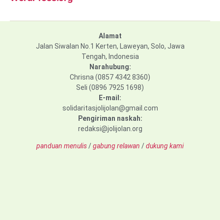
Alamat
Jalan Siwalan No.1 Kerten, Laweyan, Solo, Jawa
Tengah, Indonesia
Narahubung:
Chrisna (0857 4342 8360)
Seli (0896 7925 1698)
E-mail:
solidaritasjolijolan@gmail.com
Pengiriman naskah:
redaksi@jolijolan.org
panduan menulis
/
gabung relawan
/
dukung kami