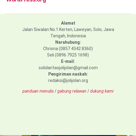
Alamat
Jalan Siwalan No.1 Kerten, Laweyan, Solo, Jawa
Tengah, Indonesia
Narahubung:
Chrisna (0857 4342 8360)
Seli (0896 7925 1698)
E-mail:
solidaritasjolijolan@gmail.com
Pengiriman naskah:
redaksi@jolijolan.org
panduan menulis
/
gabung relawan
/
dukung kami