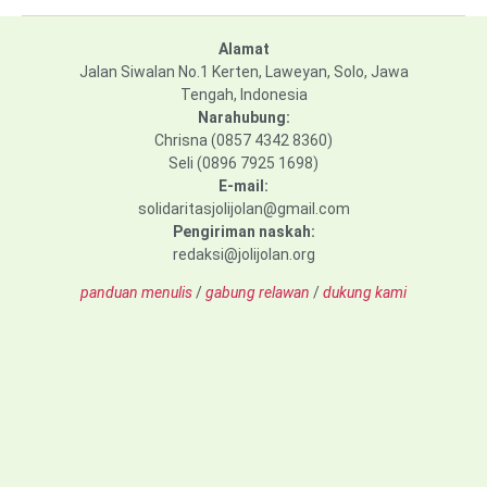
Alamat
Jalan Siwalan No.1 Kerten, Laweyan, Solo, Jawa
Tengah, Indonesia
Narahubung:
Chrisna (0857 4342 8360)
Seli (0896 7925 1698)
E-mail:
solidaritasjolijolan@gmail.com
Pengiriman naskah:
redaksi@jolijolan.org
panduan menulis
/
gabung relawan
/
dukung kami