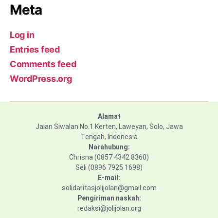
Meta
Log in
Entries feed
Comments feed
WordPress.org
Alamat
Jalan Siwalan No.1 Kerten, Laweyan, Solo, Jawa
Tengah, Indonesia
Narahubung:
Chrisna (0857 4342 8360)
Seli (0896 7925 1698)
E-mail:
solidaritasjolijolan@gmail.com
Pengiriman naskah:
redaksi@jolijolan.org