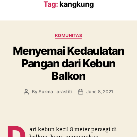
Tag:
kangkung
Categories
KOMUNITAS
Menyemai Kedaulatan
Pangan dari Kebun
Balkon
By
Sukma Larastiti
June 8, 2021
Post
Post
author
date
D
ari kebun kecil 8 meter persegi di