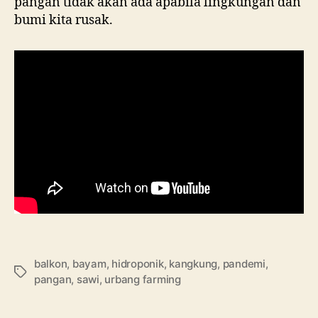
pangan tidak akan ada apabila lingkungan dan
bumi kita rusak.
balkon
,
bayam
,
hidroponik
,
kangkung
,
pandemi
,
Tags
pangan
,
sawi
,
urbang farming