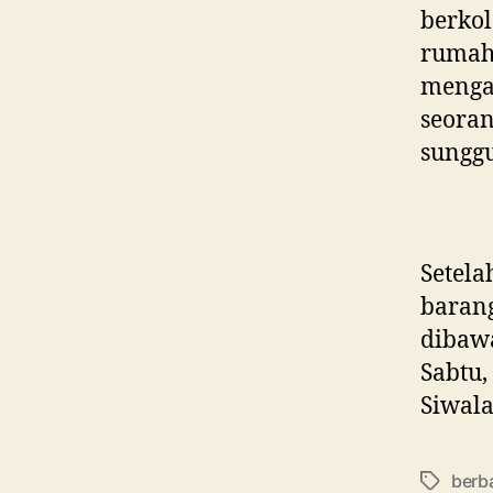
berko
rumah.
menga
seora
sungg
Setela
barang
dibawa
Sabtu,
Siwala
berb