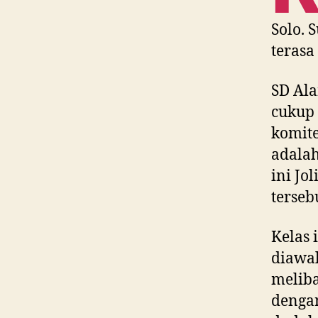
Solo. 
terasa
SD Ala
cukup 
komite
adalah
ini Jo
terseb
Kelas 
diawa
meliba
denga