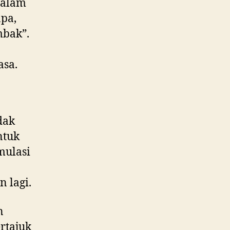
salam
pa,
mbak”.
asa.
dak
ntuk
mulasi
 lagi.
n
rtajuk