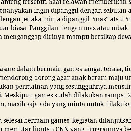
anteng tersebut. Saat relawan memberikan 
nanyakan ingin dipanggil dengan sebutan a
engan jenaka minta dipanggil “mas” atau “
uar biasa. Panggilan dengan mas atau mbak
ya menganggap dirinya mampu bersikap dew
asme dalam bermain games sangat terasa, ti
 mendorong-dorong agar anak berani maju u
ukan permainan yang sesungguhnya mensti
. Meskipun games sudah dilakukan sampai 2
n, masih saja ada yang minta untuk dilakukan
h selesai bermain games, kegiatan dilanjutka
n memutar liputan CNN yang programnya be