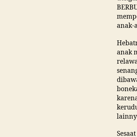
BERBUA
memper
anak-a
Hebatn
anak 
relawa
senang
dibawa
boneka
karen
kerud
lainny
Sesaat