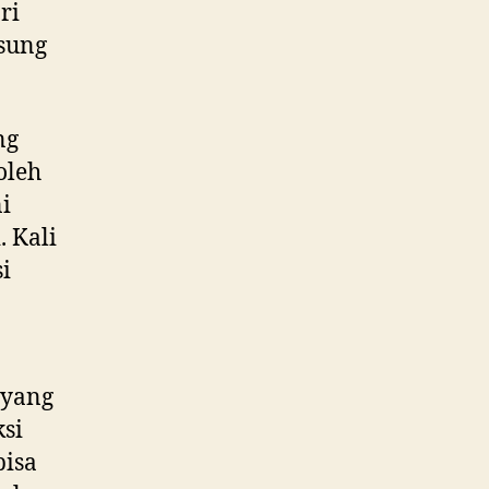
ri
sung
ng
oleh
i
 Kali
si
 yang
si
bisa