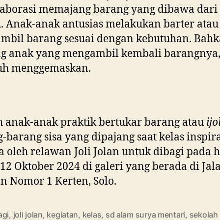
laborasi memajang barang yang dibawa dari
 Anak-anak antusias melakukan barter atau
mbil barang sesuai dengan kebutuhan. Bahk
ng anak yang mengambil kembali barangnya
uh menggemaskan.
h anak-anak praktik bertukar barang atau
ijo
-barang sisa yang dipajang saat kelas inspira
 oleh relawan Joli Jolan untuk dibagi pada h
 12 Oktober 2024 di galeri yang berada di Jal
n Nomor 1 Kerten, Solo.
agi
,
joli jolan
,
kegiatan
,
kelas
,
sd alam surya mentari
,
sekolah