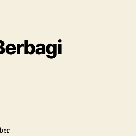
 Berbagi
ober