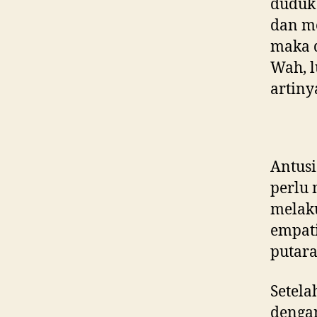
duduk 
dan me
maka d
Wah, l
artin
Antusi
perlu
melak
empati
putara
Setela
denga