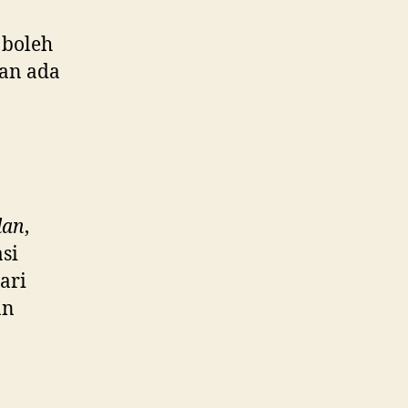
 boleh
an ada
,
lan
,
si
ari
an