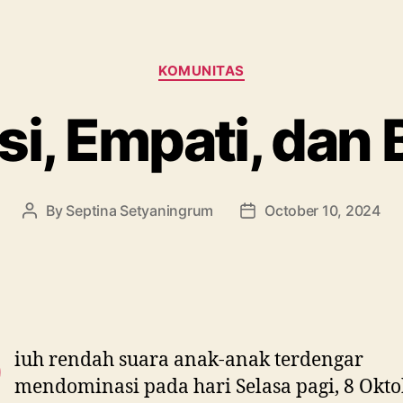
KOMUNITAS
si, Empati, dan
By
Septina Setyaningrum
October 10, 2024
R
iuh rendah suara anak-anak terdengar
mendominasi pada hari Selasa pagi, 8 Okt