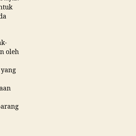
ntuk
da
ak-
n oleh
 yang
caan
barang