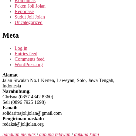
Komunitas
Peken Joli Jolan
Reportase
Sudut Joli Jolan
Uncategorized
Meta
Log in
Entries feed
Comments feed
WordPress.org
Alamat
Jalan Siwalan No.1 Kerten, Laweyan, Solo, Jawa Tengah,
Indonesia
Narahubung:
Chrisna (0857 4342 8360)
Seli (0896 7925 1698)
E-mail:
solidaritasjolijolan@gmail.com
Pengiriman naskah:
redaksi@jolijolan.org
panduan menulis
/
gabung relawan
/
dukung kami