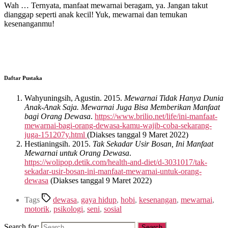
Wah … Ternyata, manfaat mewarnai beragam, ya. Jangan takut
dianggap seperti anak kecil! Yuk, mewarnai dan temukan
kesenanganmu!
Daftar Pustaka
Wahyuningsih, Agustin. 2015.
Mewarnai Tidak Hanya Dunia
Anak-Anak Saja. Mewarnai Juga Bisa Memberikan Manfaat
bagi Orang Dewasa
.
https://www.brilio.net/life/ini-manfaat-
mewarnai-bagi-orang-dewasa-kamu-wajib-coba-sekarang-
juga-151207y.html
(Diakses tanggal 9 Maret 2022)
Hestianingsih. 2015.
Tak Sekadar Usir Bosan, Ini Manfaat
Mewarnai untuk Orang Dewasa
.
https://wolipop.detik.com/health-and-diet/d-3031017/tak-
sekadar-usir-bosan-ini-manfaat-mewarnai-untuk-orang-
dewasa
(Diakses tanggal 9 Maret 2022)
Tags
dewasa
,
gaya hidup
,
hobi
,
kesenangan
,
mewarnai
,
motorik
,
psikologi
,
seni
,
sosial
Search for: