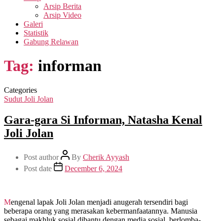
Arsip Berita
Arsip Video
Galeri
Statistik
Gabung Relawan
Tag:
informan
Categories
Sudut Joli Jolan
Gara-gara Si Informan, Natasha Kenal
Joli Jolan
Post author
By
Cherik Ayyash
Post date
December 6, 2024
Mengenal lapak Joli Jolan menjadi anugerah tersendiri bagi
beberapa orang yang merasakan kebermanfaatannya. Manusia
sebagai makhluk sosial dibantu dengan media sosial, berlomba-