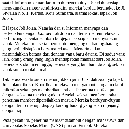
saat si Informan keluar dari rumah menemuinya. Setelah bersiap,
menggunakan motor sendiri-sendiri, mereka berdua berangkat ke Jl.
Siwalan No. 1, Kerten, Kota Surakarta, alamat lokasi lapak Joli
Jolan.
Di lapak Joli Jolan, Natasha dan si Informan menyapa dan
berkenalan dengan
founder
Joli Jolan dan teman-teman relawan,
berbincang sebentar sembari bergegas bersiap-siap menyiapkan
lapak. Mereka turut serta membantu mengangkat barang-barang
yang perlu disiapkan bersama relawan. Menerima dan
memindahkan barang dari donatur yang baru datang. Di sudut yang
lain, orang-orang yang ingin mendapatkan manfaat dari Joli Jolan,
beberapa sudah menunggu, beberapa yang lain baru datang, sekitar
lapak sudah mulai ramai.
Tak terasa waktu sudah menunjukkan jam 10, sudah saatnya lapak
Joli Jolan dibuka. Koordinator relawan menyambut hangat melalui
mikrofon sekaligus memberikan arahan. Penerima manfaat pun
dengan saksama mendengarkan. Setelah selesai memberi arahan,
penerima manfaat dipersilahkan masuk. Mereka berduyun-duyun
dengan tertib menuju display barang-barang yang telah dipajang
dengan rapi.
Pada pekan itu, penerima manfaat disambut dengan mahasiswa dari
Universitas Sebelas Maret (UNS) jurusan Fisipol. Mereka