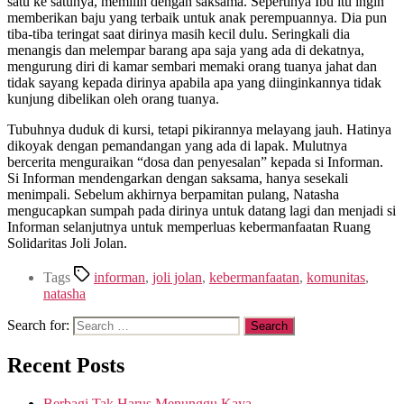
satu ke satunya, memilih dengan saksama. Sepertinya Ibu itu ingin
memberikan baju yang terbaik untuk anak perempuannya. Dia pun
tiba-tiba teringat saat dirinya masih kecil dulu. Seringkali dia
menangis dan melempar barang apa saja yang ada di dekatnya,
mengurung diri di kamar sembari memaki orang tuanya jahat dan
tidak sayang kepada dirinya apabila apa yang diinginkannya tidak
kunjung dibelikan oleh orang tuanya.
Tubuhnya duduk di kursi, tetapi pikirannya melayang jauh. Hatinya
dikoyak dengan pemandangan yang ada di lapak. Mulutnya
bercerita menguraikan “dosa dan penyesalan” kepada si Informan.
Si Informan mendengarkan dengan saksama, hanya sesekali
menimpali. Sebelum akhirnya berpamitan pulang, Natasha
mengucapkan sumpah pada dirinya untuk datang lagi dan menjadi si
Informan selanjutnya untuk memperluas kebermanfaatan Ruang
Solidaritas Joli Jolan.
Tags
informan
,
joli jolan
,
kebermanfaatan
,
komunitas
,
natasha
Search for:
Recent Posts
Berbagi Tak Harus Menunggu Kaya