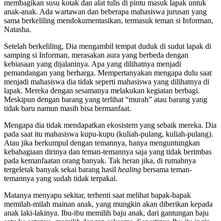
membagikan susu kotak dan alat tulis di pintu masuk lapak untuk
anak-anak. Ada wartawan dan beberapa mahasiswa jurusan yang
sama berkeliling mendokumentasikan, termasuk teman si Informan,
Natasha.
Setelah berkeliling, Dia mengambil tempat duduk di sudut lapak di
samping si Informan, merasakan aura yang berbeda dengan
kebiasaan yang dijalaninya. Apa yang dilihatnya menjadi
pemandangan yang berharga. Mempertanyakan mengapa dulu saat
menjadi mahasiswa dia tidak seperti mahasiswa yang dilihatnya di
lapak. Mereka dengan sesamanya melakukan kegiatan berbagi.
Meskipun dengan barang yang terlihat “murah” atau barang yang
tidak baru namun masih bisa bermanfaat.
Mengapa dia tidak mendapatkan ekosistem yang sebaik mereka. Dia
pada saat itu mahasiswa kupu-kupu (kuliah-pulang, kuliah-pulang).
Atau jika berkumpul dengan temannya, hanya menguntungkan
kebahagiaan dirinya dan teman-temannya saja yang tidak berimbas
pada kemanfaatan orang banyak. Tak heran jika, di rumahnya
tergeletak banyak sekai barang hasil
healing
bersama teman-
temannya yang sudah tidak terpakai.
Matanya menyapu sekitar, terhenti saat melihat bapak-bapak
memilah-milah mainan anak, yang mungkin akan diberikan kepada
anak laki-lakinya. Ibu-ibu memilih baju anak, dari gantungan baju