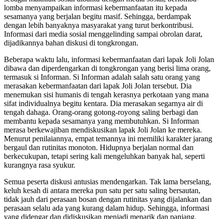
lomba menyampaikan informasi kebermanfaatan itu kepada
sesamanya yang berjalan begitu masif. Sehingga, berdampak
dengan lebih banyaknya masyarakat yang turut berkontribusi.
Informasi dari media sosial menggelinding sampai obrolan darat,
dijadikannya bahan diskusi di tongkrongan.
Beberapa waktu lalu, informasi kebermanfaatan dari lapak Joli Jolan
dibawa dan diperdengarkan di tongkrongan yang berisi lima orang,
termasuk si Informan. Si Informan adalah salah satu orang yang
merasakan kebermanfaatan dari lapak Joli Jolan tersebut. Dia
menemukan sisi humanis di tengah kerasnya perkotaan yang mana
sifat individualnya begitu kentara. Dia merasakan segarnya air di
tengah dahaga. Orang-orang gotong-royong saling berbagi dan
membantu kepada sesamanya yang membutuhkan. Si Informan
merasa berkewajiban mendiskusikan lapak Joli Jolan ke mereka.
Menurut penilaiannya, empat temannya ini memiliki karakter jarang
bergaul dan rutinitas monoton. Hidupnya berjalan normal dan
berkecukupan, tetapi sering kali mengeluhkan banyak hal, seperti
kurangnya rasa syukur.
Semua peserta diskusi antusias mendengarkan. Tak lama berselang,
keluh kesah di antara mereka pun satu per satu saling bersautan,
tidak jauh dari perasaan bosan dengan rutinitas yang dijalankan dan
perasaan selalu ada yang kurang dalam hidup. Sehingga, informasi
yang didengar dan didiskusikan menjadi menarik dan panjang.