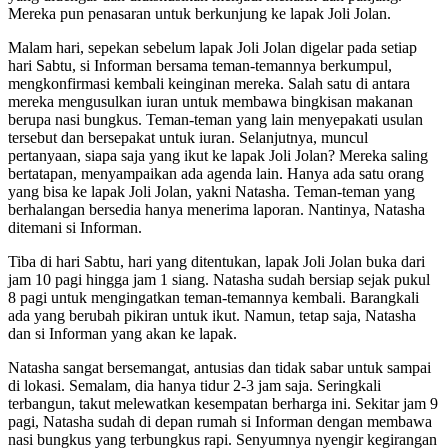
Mereka pun penasaran untuk berkunjung ke lapak Joli Jolan.
Malam hari, sepekan sebelum lapak Joli Jolan digelar pada setiap
hari Sabtu, si Informan bersama teman-temannya berkumpul,
mengkonfirmasi kembali keinginan mereka. Salah satu di antara
mereka mengusulkan iuran untuk membawa bingkisan makanan
berupa nasi bungkus. Teman-teman yang lain menyepakati usulan
tersebut dan bersepakat untuk iuran. Selanjutnya, muncul
pertanyaan, siapa saja yang ikut ke lapak Joli Jolan? Mereka saling
bertatapan, menyampaikan ada agenda lain. Hanya ada satu orang
yang bisa ke lapak Joli Jolan, yakni Natasha. Teman-teman yang
berhalangan bersedia hanya menerima laporan. Nantinya, Natasha
ditemani si Informan.
Tiba di hari Sabtu, hari yang ditentukan, lapak Joli Jolan buka dari
jam 10 pagi hingga jam 1 siang. Natasha sudah bersiap sejak pukul
8 pagi untuk mengingatkan teman-temannya kembali. Barangkali
ada yang berubah pikiran untuk ikut. Namun, tetap saja, Natasha
dan si Informan yang akan ke lapak.
Natasha sangat bersemangat, antusias dan tidak sabar untuk sampai
di lokasi. Semalam, dia hanya tidur 2-3 jam saja. Seringkali
terbangun, takut melewatkan kesempatan berharga ini. Sekitar jam 9
pagi, Natasha sudah di depan rumah si Informan dengan membawa
nasi bungkus yang terbungkus rapi. Senyumnya nyengir kegirangan