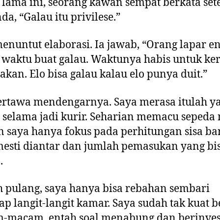
lama ini, seorang kawan sempat berkata se
da, “Galau itu privilese.”
enuntut elaborasi. Ia jawab, “Orang lapar e
waktu buat galau. Waktunya habis untuk ker
akan. Elo bisa galau kalau elo punya duit.”
ertawa mendengarnya. Saya merasa itulah y
i selama jadi kurir. Seharian memacu sepeda 
n saya hanya fokus pada perhitungan sisa b
esti diantar dan jumlah pemasukan yang bi
.
h pulang, saya hanya bisa rebahan sembari
p langit-langit kamar. Saya sudah tak kuat b
-macam, entah soal menabung dan berinvest