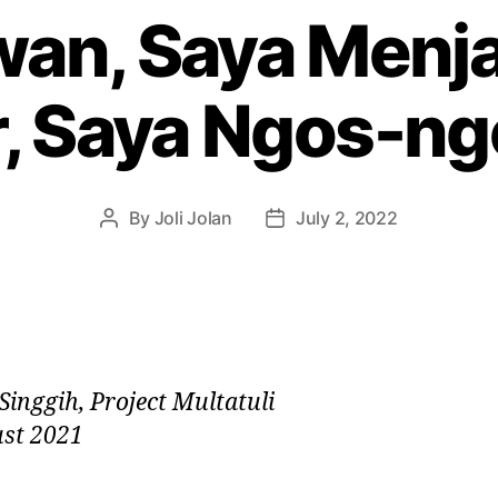
an, Saya Menjaj
r, Saya Ngos-n
By
Joli Jolan
July 2, 2022
 Singgih, Project Multatuli
st 2021