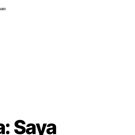
wan
a: Saya