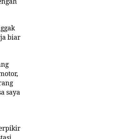
tengah
nggak
ja biar
ang
motor,
arang
sa saya
erpikir
asi,