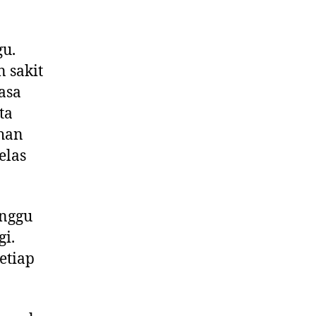
gu.
n sakit
asa
ta
han
elas
inggu
gi.
setiap