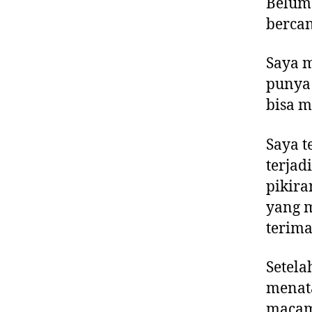
Belum 
bercan
Saya m
punya 
bisa m
Saya t
terjad
pikira
yang m
terima
Setela
menata
macam