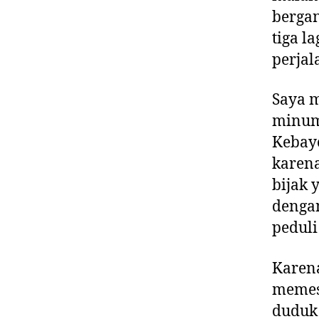
bergan
tiga l
perjal
Saya m
minuma
Kebayo
karena
bijak
dengan
peduli
Karena
memesa
duduk 