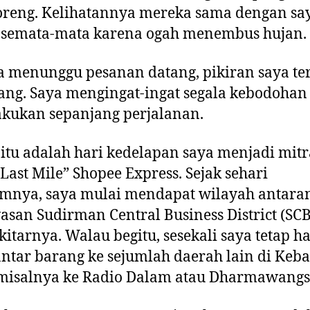
oreng. Kelihatannya mereka sama dengan say
i semata-mata karena ogah menembus hujan.
 menunggu pesanan datang, pikiran saya te
ng. Saya mengingat-ingat segala kebodohan
akukan sepanjang perjalanan.
 itu adalah hari kedelapan saya menjadi mitr
“Last Mile” Shopee Express. Sejak sehari
mnya, saya mulai mendapat wilayah antaran
asan Sudirman Central Business District (SC
kitarnya. Walau begitu, sesekali saya tetap h
tar barang ke sejumlah daerah lain di Keb
 misalnya ke Radio Dalam atau Dharmawangs