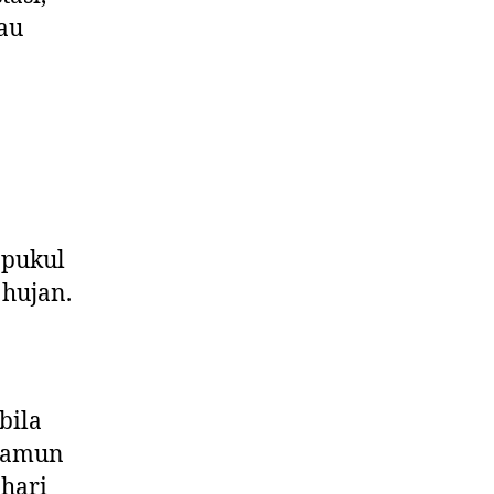
au
 pukul
 hujan.
bila
 Namun
 hari