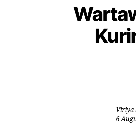
Wartaw
Kuri
Viriya
6 Augu