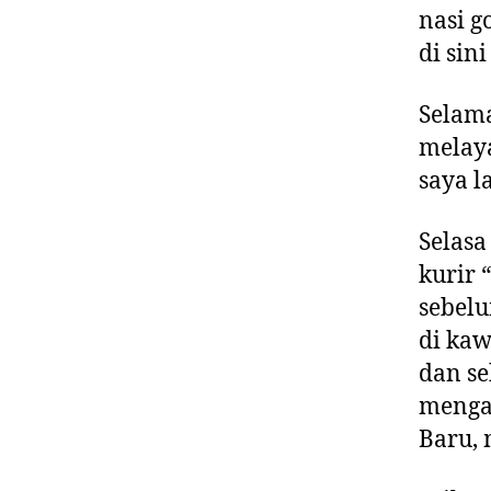
nasi g
di sin
Selama
melaya
saya l
Selasa
kurir 
sebelu
di kaw
dan se
mengan
Baru,