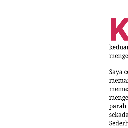
kedua
menge
Saya c
meman
memast
menget
parah 
sekada
Sederh