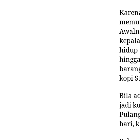
Karena
memutu
Awalny
kepala
hidup 
hingg
barang
kopi S
Bila a
jadi k
Pulang
hari, 