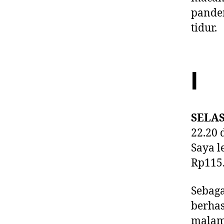
pande
tidur.
I
SELA
22.20 
Saya l
Rp115.
Sebaga
berhas
malam 