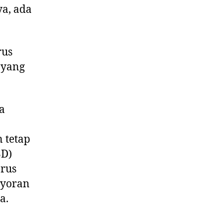
a, ada
rus
 yang
a
 tetap
BD)
arus
ayoran
a.