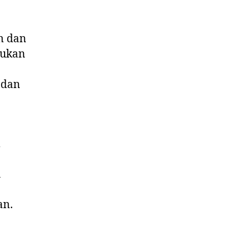
un dan
bukan
 dan
a
an.