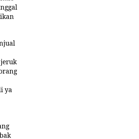
inggal
tikan
njual
 jeruk
 orang
i ya
ang
obak