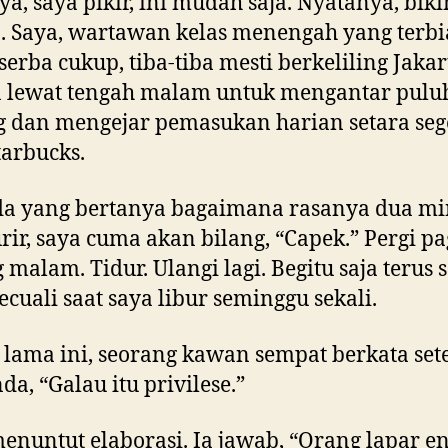
a, saya pikir, ini mudah saja. Nyatanya, biki
. Saya, wartawan kelas menengah yang terbi
serba cukup, tiba-tiba mesti berkeliling Jakar
a lewat tengah malam untuk mengantar pulu
 dan mengejar pemasukan harian setara seg
tarbucks.
da yang bertanya bagaimana rasanya dua m
urir, saya cuma akan bilang, “Capek.” Pergi pa
 malam. Tidur. Ulangi lagi. Begitu saja terus 
kecuali saat saya libur seminggu sekali.
lama ini, seorang kawan sempat berkata se
da, “Galau itu privilese.”
enuntut elaborasi. Ia jawab, “Orang lapar e