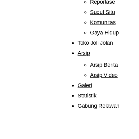
Reportase
Sudut Situ
Komunitas
Gaya Hidup
Toko Joli Jolan
Arsip
Arsip Berita
Arsip Video
Galeri
Statistik
Gabung Relawan