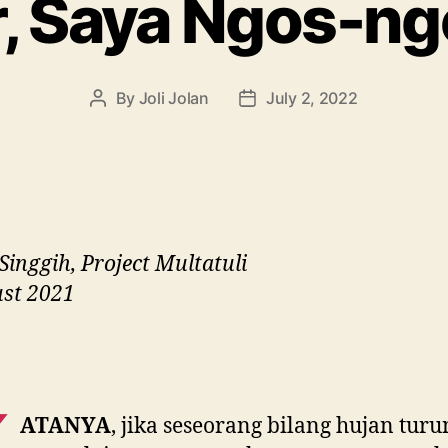
r, Saya Ngos-n
By
Joli Jolan
July 2, 2022
Post
Post
author
date
 Singgih, Project Multatuli
st 2021
ATANYA
, jika seseorang bilang hujan tur