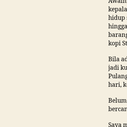
Awalny
kepala
hidup 
hingg
barang
kopi S
Bila a
jadi k
Pulang
hari, 
Belum 
bercan
Saya m