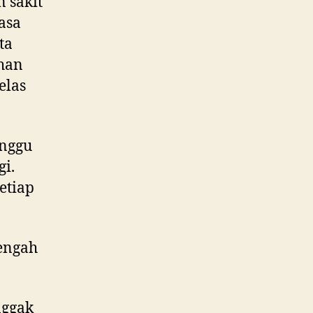
n sakit
asa
ta
han
elas
inggu
gi.
setiap
tengah
nggak