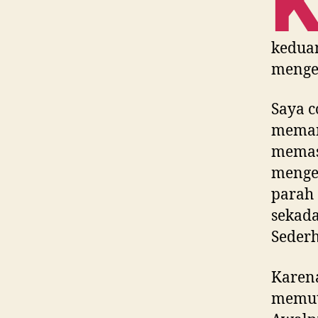
kedua
menge
Saya c
meman
memast
menget
parah 
sekada
Sederh
Karena
memutu