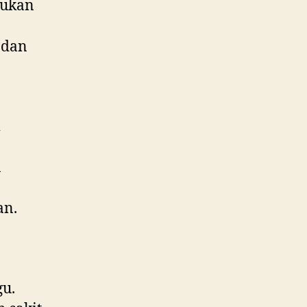
bukan
 dan
a
an.
gu.