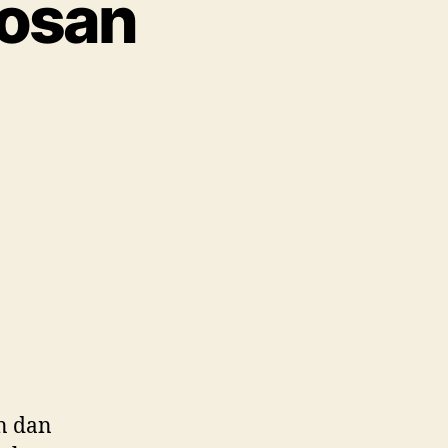
gosan
un dan