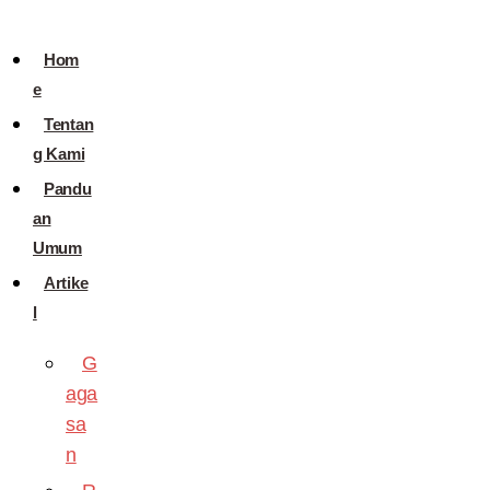
Hom
e
Tentan
g Kami
Pandu
an
Umum
Artike
l
G
aga
sa
n