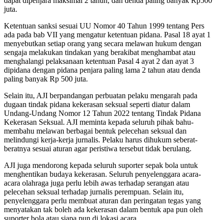
dapat dipenjara maksimal 2 tahun, dan denda paling banyak Rp500
juta.
Ketentuan sanksi sesuai UU Nomor 40 Tahun 1999 tentang Pers
ada pada bab VII yang mengatur ketentuan pidana. Pasal 18 ayat 1
menyebutkan setiap orang yang secara melawan hukum dengan
sengaja melakukan tindakan yang berakibat menghambat atau
menghalangi pelaksanaan ketentuan Pasal 4 ayat 2 dan ayat 3
dipidana dengan pidana penjara paling lama 2 tahun atau denda
paling banyak Rp 500 juta.
Selain itu, AJI berpandangan perbuatan pelaku mengarah pada
dugaan tindak pidana kekerasan seksual seperti diatur dalam
Undang-Undang Nomor 12 Tahun 2022 tentang Tindak Pidana
Kekerasan Seksual. AJI meminta kepada seluruh pihak bahu-
membahu melawan berbagai bentuk pelecehan seksual dan
melindungi kerja-kerja jurnalis. Pelaku harus dihukum seberat-
beratnya sesuai aturan agar peristiwa tersebut tidak berulang.
AJI juga mendorong kepada seluruh suporter sepak bola untuk
menghentikan budaya kekerasan. Seluruh penyelenggara acara-
acara olahraga juga perlu lebih awas terhadap serangan atau
pelecehan seksual terhadap jurnalis perempuan. Selain itu,
penyelenggara perlu membuat aturan dan peringatan tegas yang
menyatakan tak boleh ada kekerasan dalam bentuk apa pun oleh
suporter bola atau siapa pun di lokasi acara.