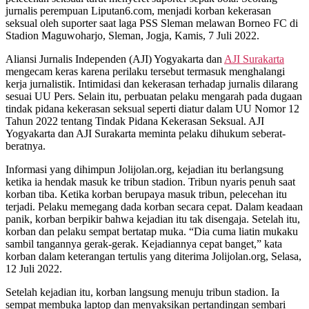
jurnalis perempuan Liputan6.com, menjadi korban kekerasan
seksual oleh suporter saat laga PSS Sleman melawan Borneo FC di
Stadion Maguwoharjo, Sleman, Jogja, Kamis, 7 Juli 2022.
Aliansi Jurnalis Independen (AJI) Yogyakarta dan
AJI Surakarta
mengecam keras karena perilaku tersebut termasuk menghalangi
kerja jurnalistik. Intimidasi dan kekerasan terhadap jurnalis dilarang
sesuai UU Pers. Selain itu, perbuatan pelaku mengarah pada dugaan
tindak pidana kekerasan seksual seperti diatur dalam UU Nomor 12
Tahun 2022 tentang Tindak Pidana Kekerasan Seksual. AJI
Yogyakarta dan AJI Surakarta meminta pelaku dihukum seberat-
beratnya.
Informasi yang dihimpun Jolijolan.org, kejadian itu berlangsung
ketika ia hendak masuk ke tribun stadion. Tribun nyaris penuh saat
korban tiba. Ketika korban berupaya masuk tribun, pelecehan itu
terjadi. Pelaku memegang dada korban secara cepat. Dalam keadaan
panik, korban berpikir bahwa kejadian itu tak disengaja. Setelah itu,
korban dan pelaku sempat bertatap muka. “Dia cuma liatin mukaku
sambil tangannya gerak-gerak. Kejadiannya cepat banget,” kata
korban dalam keterangan tertulis yang diterima Jolijolan.org, Selasa,
12 Juli 2022.
Setelah kejadian itu, korban langsung menuju tribun stadion. Ia
sempat membuka laptop dan menyaksikan pertandingan sembari