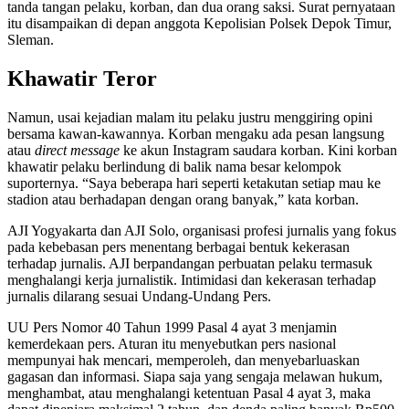
tanda tangan pelaku, korban, dan dua orang saksi. Surat pernyataan
itu disampaikan di depan anggota Kepolisian Polsek Depok Timur,
Sleman.
Khawatir Teror
Namun, usai kejadian malam itu pelaku justru menggiring opini
bersama kawan-kawannya. Korban mengaku ada pesan langsung
atau
direct message
ke akun Instagram saudara korban. Kini korban
khawatir pelaku berlindung di balik nama besar kelompok
suporternya. “Saya beberapa hari seperti ketakutan setiap mau ke
stadion atau berhadapan dengan orang banyak,” kata korban.
AJI Yogyakarta dan AJI Solo, organisasi profesi jurnalis yang fokus
pada kebebasan pers menentang berbagai bentuk kekerasan
terhadap jurnalis. AJI berpandangan perbuatan pelaku termasuk
menghalangi kerja jurnalistik. Intimidasi dan kekerasan terhadap
jurnalis dilarang sesuai Undang-Undang Pers.
UU Pers Nomor 40 Tahun 1999 Pasal 4 ayat 3 menjamin
kemerdekaan pers. Aturan itu menyebutkan pers nasional
mempunyai hak mencari, memperoleh, dan menyebarluaskan
gagasan dan informasi. Siapa saja yang sengaja melawan hukum,
menghambat, atau menghalangi ketentuan Pasal 4 ayat 3, maka