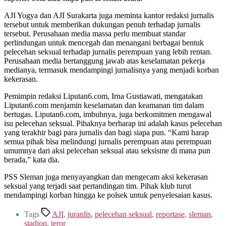
AJI Yogya dan AJI Surakarta juga meminta kantor redaksi jurnalis
tersebut untuk memberikan dukungan penuh terhadap jurnalis
tersebut. Perusahaan media massa perlu membuat standar
perlindungan untuk mencegah dan menangani berbagai bentuk
pelecehan seksual terhadap jurnalis perempuan yang lebih rentan.
Perusahaan media bertanggung jawab atas keselamatan pekerja
medianya, termasuk mendampingi jurnalisnya yang menjadi korban
kekerasan.
Pemimpin redaksi Liputan6.com, Irna Gustiawati, mengatakan
Liputan6.com menjamin keselamatan dan keamanan tim dalam
bertugas. Liputan6.com, imbuhnya, juga berkomitmen mengawal
isu pelecehan seksual. Pihaknya berharap ini adalah kasus pelecehan
yang terakhir bagi para jurnalis dan bagi siapa pun. “Kami harap
semua pihak bisa melindungi jurnalis perempuan atau perempuan
umumnya dari aksi pelecehan seksual atau seksisme di mana pun
berada,” kata dia.
PSS Sleman juga menyayangkan dan mengecam aksi kekerasan
seksual yang terjadi saat pertandingan tim. Pihak klub turut
mendampingi korban hingga ke polsek untuk penyelesaian kasus.
Tags
AJI
,
juranlis
,
pelecehan seksual
,
reportase
,
sleman
,
stadion
,
teror