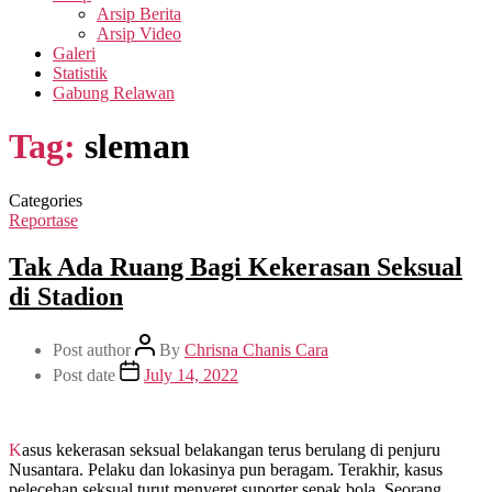
Arsip Berita
Arsip Video
Galeri
Statistik
Gabung Relawan
Tag:
sleman
Categories
Reportase
Tak Ada Ruang Bagi Kekerasan Seksual
di Stadion
Post author
By
Chrisna Chanis Cara
Post date
July 14, 2022
Kasus kekerasan seksual belakangan terus berulang di penjuru
Nusantara. Pelaku dan lokasinya pun beragam. Terakhir, kasus
pelecehan seksual turut menyeret suporter sepak bola. Seorang