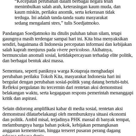
“Kecepatan perubahan dalam berbagai negara telah
menimbulkan salah arah, keterasingan kaum muda, dan
kaum miskin, perilaku anomik, serta kekerasan tidak
terduga. Ini adalah tanda-tanda suatu masyarakat
sedang mengalami stres,” tulis Soedjatmoko.
Pandangan Soedjatmoko itu ditulis puluhan tahun silam, tetapi
gaungnya masih terdengar sampai hari ini. Kita bisa menyaksikan
sendiri, bagaimana di Indonesia percepatan informasi dan kebijakan
salah kaprah menjurus pada
vivere pericoloso
. Akibatnya,
bermunculan anomali sosial, ketidakpercayaan terhadap elite politik,
dan berbagai bentuk aksi massa.
Sementara, seperti paniknya warga Kotapraja menghadapi
perubahan perilaku Tokoh Kita, masyarakat Indonesia hari ini
bergulat dengan perubahan sosial-politik yang datang bertubi-tubi.
Refleksi pergulatan itu tercermin dari rentetan aksi demonstrasi
belakangan waktu, serta kegagapan respons pemerintah menanggapi
kritik dan aspirasi.
Selain didorong amplifikasi kabar di media sosial, rentetan aksi
demonstrasi dilatarbelakangi oleh memburuknya situasi ekonomi
dan politik. Ambil misal, terjadinya PHK massal di banyak tempat,
melambungnya harga bahan pokok, kebijakan pemangkasan
anggaran kementerian, hingga terseret pusaran perang dagang
raksasa-raksasa dunia.