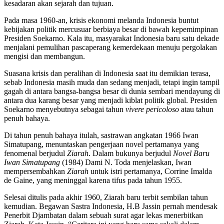
kesadaran akan sejarah dan tujuan.
Pada masa 1960-an, krisis ekonomi melanda Indonesia buntut
kebijakan politik mercusuar berbiaya besar di bawah kepemimpinan
Presiden Soekarno. Kala itu, masyarakat Indonesia baru satu dekade
menjalani pemulihan pascaperang kemerdekaan menuju pergolakan
mengisi dan membangun.
Suasana krisis dan peralihan di Indonesia saat itu demikian terasa,
sebab Indonesia masih muda dan sedang menjadi, tetapi ingin tampil
gagah di antara bangsa-bangsa besar di dunia sembari mendayung di
antara dua karang besar yang menjadi kiblat politik global. Presiden
Soekarno menyebutnya sebagai tahun
vivere pericoloso
atau tahun
penuh bahaya.
Di tahun penuh bahaya itulah, sastrawan angkatan 1966 Iwan
Simatupang, menuntaskan pengerjaan novel pertamanya yang
fenomenal berjudul
Ziarah
. Dalam bukunya berjudul
Novel Baru
Iwan Simatupang
(1984) Dami N. Toda menjelaskan, Iwan
mempersembahkan
Ziarah
untuk istri pertamanya, Corrine Imalda
de Gaine, yang meninggal karena tifus pada tahun 1955.
Selesai ditulis pada akhir 1960, Ziarah baru terbit sembilan tahun
kemudian. Begawan Sastra Indonesia, H.B Jassin pernah mendesak
Penerbit Djambatan dalam sebuah surat agar lekas menerbitkan