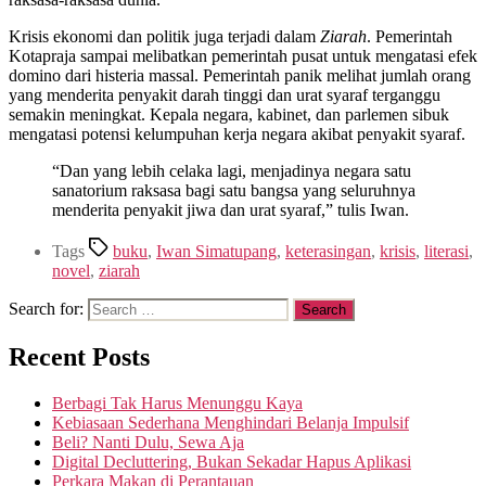
Krisis ekonomi dan politik juga terjadi dalam
Ziarah
. Pemerintah
Kotapraja sampai melibatkan pemerintah pusat untuk mengatasi efek
domino dari histeria massal. Pemerintah panik melihat jumlah orang
yang menderita penyakit darah tinggi dan urat syaraf terganggu
semakin meningkat. Kepala negara, kabinet, dan parlemen sibuk
mengatasi potensi kelumpuhan kerja negara akibat penyakit syaraf.
“Dan yang lebih celaka lagi, menjadinya negara satu
sanatorium raksasa bagi satu bangsa yang seluruhnya
menderita penyakit jiwa dan urat syaraf,” tulis Iwan.
Tags
buku
,
Iwan Simatupang
,
keterasingan
,
krisis
,
literasi
,
novel
,
ziarah
Search for:
Recent Posts
Berbagi Tak Harus Menunggu Kaya
Kebiasaan Sederhana Menghindari Belanja Impulsif
Beli? Nanti Dulu, Sewa Aja
Digital Decluttering, Bukan Sekadar Hapus Aplikasi
Perkara Makan di Perantauan