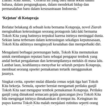
Ziarah. Kata Jassin, “Ceritera ini yang baru sama sekali dalam
bahasa, dalam pengungkapan, dalam mendekati hidup dan
permasalahan baru dalam kesusastraaan Indonesia.”
‘Kejutan’ di Kotapraja
Berlatar belakang di sebuah kota bernama Kotapraja, novel
Ziarah
mengisahkan keterasingan seorang protagonis laki-laki bernama
Tokoh Kita yang batinnya terpukul karena istrinya meninggal dunia.
Sekian lama terbenam dalam keterasingan sekaligus keputusasaan,
Tokoh Kita akhirnya menginsyafi kesalahan dan memperbaiki diri.
Mengalami berbagai perenungan batin, Tokoh Kita memutuskan
untuk membangun reputasi baru sebagai pengapur tembok yang
andal berkat pengalaman dan keterampilannya melukis di masa lalu.
Lambat laun, keahliannya menyebar ke seluruh penjuru Kotapraja,
membuat seorang opseter pemakaman tertarik menggunakan
jasanya.
Singkat cerita, opseter mulai dilanda cemas sejak tiga hari Tokoh
Kita bekerja. Semula, opseter berniat mengamati perilaku ganjil
Tokoh Kita saat mengapur tembok pemakaman Kotapraja. Perilaku
ganjil yang dimaksud semacam gejala guncangan jiwa Tokoh Kita
bila mengingat istrinya dimakamkan di tempat itu. Keinginan itu
pupus karena Tokoh Kita malah menjalani rutinitas seperti orang