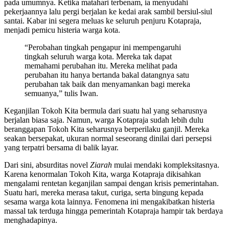
pada umumnya. Ketika matahari terbenam, ia menyudahi
pekerjaannya lalu pergi berjalan ke kedai arak sambil bersiul-siul
santai. Kabar ini segera meluas ke seluruh penjuru Kotapraja,
menjadi pemicu histeria warga kota.
“Perobahan tingkah pengapur ini mempengaruhi
tingkah seluruh warga kota. Mereka tak dapat
memahami perubahan itu. Mereka melihat pada
perubahan itu hanya bertanda bakal datangnya satu
perubahan tak baik dan menyamankan bagi mereka
semuanya,” tulis Iwan.
Keganjilan Tokoh Kita bermula dari suatu hal yang seharusnya
berjalan biasa saja. Namun, warga Kotapraja sudah lebih dulu
beranggapan Tokoh Kita seharusnya berperilaku ganjil. Mereka
seakan bersepakat, ukuran normal seseorang dinilai dari persepsi
yang terpatri bersama di balik layar.
Dari sini, absurditas novel
Ziarah
mulai mendaki kompleksitasnya.
Karena kenormalan Tokoh Kita, warga Kotapraja dikisahkan
mengalami rentetan keganjilan sampai dengan krisis pemerintahan.
Suatu hari, mereka merasa takut, curiga, serta bingung kepada
sesama warga kota lainnya. Fenomena ini mengakibatkan histeria
massal tak terduga hingga pemerintah Kotapraja hampir tak berdaya
menghadapinya.