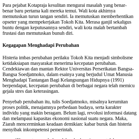
Para pejabat Kotapraja kesulitan mengurai masalah yang benar-
benar baru pertama kali mereka temui. Wali kota akhirnya
memutuskan turun tangan sendiri. Ia memutuskan memberhentikan
opseter yang mempekerjakan Tokoh Kita. Merasa ganjil sekaligus
buntu dengan keputusannya sendiri, wali kota malah bertambah
frustasi dan memutuskan bunuh diri.
Kegagapan Menghadapi Perubahan
Histeria imbas perubahan perilaku Tokoh Kita menjadi simbolisme
ketidaksiapan masyarakat menerima kecepatan perubahan.
Cendekiawan dan mantan Rektor Universitas Perserikatan Bangsa-
Bangsa Soedjatmoko, dalam esainya yang berjudul Umat Manusia
Menghadapi Tantangan Bagi Kelangsungan Hidupnya (1991)
berpendapat, kecepatan perubahan di berbagai negara telah memicu
gejala stres dan keterasingan.
Penyebab perubahan itu, tulis Soedjatmoko, misalnya kerumitan
proses politik, menajamnya perbedaan budaya, serta karakter
individu yang makin beragam. Belum lagi, revolusi informasi datang
dan melampaui kapasitas ekonomi nasional suatu negara. Maka,
Ziarah mencerminkan keadaan demikian: kabar buruk dan histeria
menyibak inkompetensi pemerintah.