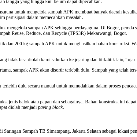
ah tangga yang hingga kini belum dapat dipecahkan.
asarana untuk mengelola sampah APK membuat banyak daerah kesulitan me
m partisipasi dalam memecahkan masalah.
untuk mengelola sampah APK sehingga berdayaguna. Di Bogor, pemda 
ampah Reuse, Reduce, dan Recycle (TPS3R) Mekarwangi, Bogor.
tik dan 200 kg sampah APK untuk menghasilkan bahan konstruksi. Wa
tidak bisa diolah kami salurkan ke jejaring dan titik-titik lain,” ujar
ama, sampak APK akan disortir terlebih dulu. Sampah yang telah terso
bek terlebih dulu secara manual untuk memudahkan dalam proses penca
uksi jenis balok atau papan dan sebagainya. Bahan konstruksi ini dapa
apat diolah menjadi
paving block
.
di Saringan Sampah TB Simatupang, Jakarta Selatan sebagai lokasi pen