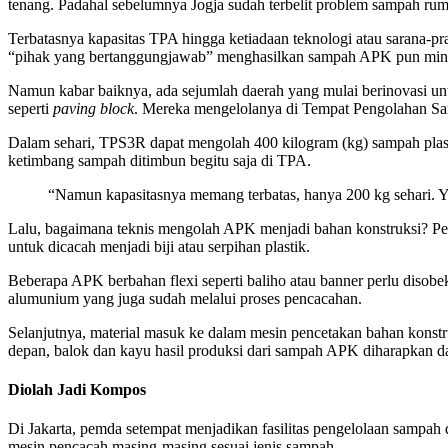
tenang. Padahal sebelumnya Jogja sudah terbelit problem sampah rum
Terbatasnya kapasitas TPA hingga ketiadaan teknologi atau sarana-pr
“pihak yang bertanggungjawab” menghasilkan sampah APK pun mini
Namun kabar baiknya, ada sejumlah daerah yang mulai berinovasi 
seperti
paving block
. Mereka mengelolanya di Tempat Pengolahan S
Dalam sehari, TPS3R dapat mengolah 400 kilogram (kg) sampah plas
ketimbang sampah ditimbun begitu saja di TPA.
“Namun kapasitasnya memang terbatas, hanya 200 kg sehari. Yang 
Lalu, bagaimana teknis mengolah APK menjadi bahan konstruksi? Pert
untuk dicacah menjadi biji atau serpihan plastik.
Beberapa APK berbahan flexi seperti baliho atau banner perlu diso
alumunium yang juga sudah melalui proses pencacahan.
Selanjutnya, material masuk ke dalam mesin pencetakan bahan konstr
depan, balok dan kayu hasil produksi dari sampah APK diharapkan d
Diolah Jadi Kompos
Di Jakarta, pemda setempat menjadikan fasilitas pengelolaan sampah 
mesin pencacah masing-masing sesuai jenis sampah.