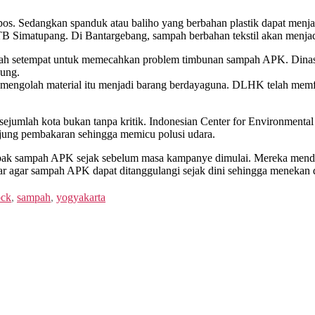
s. Sedangkan spanduk atau baliho yang berbahan plastik dapat menj
 TB Simatupang. Di Bantargebang, sampah berbahan tekstil akan menja
mpah setempat untuk memecahkan problem timbunan sampah APK. Din
ung.
engolah material itu menjadi barang berdayaguna. DLHK telah memf
jumlah kota bukan tanpa kritik. Indonesian Center for Environment
ujung pembakaran sehingga memicu polusi udara.
pak sampah APK sejak sebelum masa kampanye dimulai. Mereka mendo
sar agar sampah APK dapat ditanggulangi sejak dini sehingga menekan
ock
,
sampah
,
yogyakarta