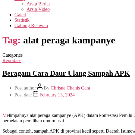
Arsip Berita
Arsip Video
Galeri
Statistik
Gabung Relawan
Tag:
alat peraga kampanye
Categories
Reportase
Beragam Cara Daur Ulang Sampah APK
Post author
By
Chrisna Chanis Cara
Post date
February 13, 2024
Melimpahnya alat peraga kampanye (APK) dalam kontestasi Pemilu 2024 belakangan menjadi masalah tersendiri. Apabila tidak terkelola, deretan APK dengan beragam variannya dapat menjadi sampah usai
perhelatan pemilihan umum usai.
Sebagai contoh, sampah APK di provinsi kecil seperti Daerah Istim