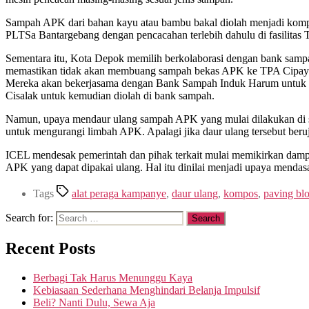
Sampah APK dari bahan kayu atau bambu bakal diolah menjadi kompo
PLTSa Bantargebang dengan pencacahan terlebih dahulu di fasilitas
Sementara itu, Kota Depok memilih berkolaborasi dengan bank sa
memastikan tidak akan membuang sampah bekas APK ke TPA Cipay
Mereka akan bekerjasama dengan Bank Sampah Induk Harum untuk m
Cisalak untuk kemudian diolah di bank sampah.
Namun, upaya mendaur ulang sampah APK yang mulai dilakukan di se
untuk mengurangi limbah APK. Apalagi jika daur ulang tersebut ber
ICEL mendesak pemerintah dan pihak terkait mulai memikirkan dam
APK yang dapat dipakai ulang. Hal itu dinilai menjadi upaya menda
Tags
alat peraga kampanye
,
daur ulang
,
kompos
,
paving bl
Search for:
Recent Posts
Berbagi Tak Harus Menunggu Kaya
Kebiasaan Sederhana Menghindari Belanja Impulsif
Beli? Nanti Dulu, Sewa Aja