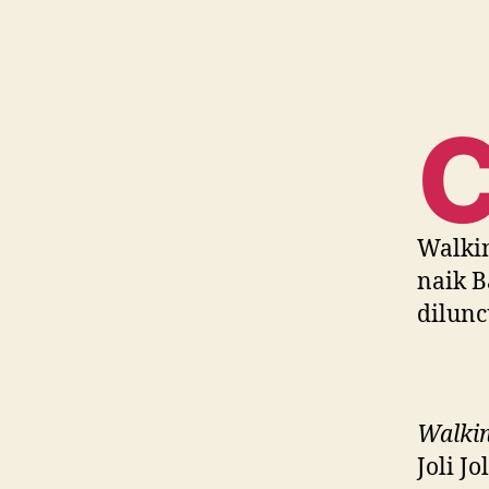
Walkin
naik B
dilunc
Walkin
Joli J