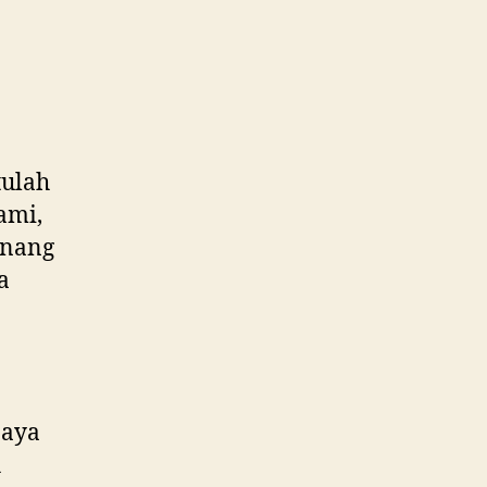
tulah
ami,
onang
a
paya
h