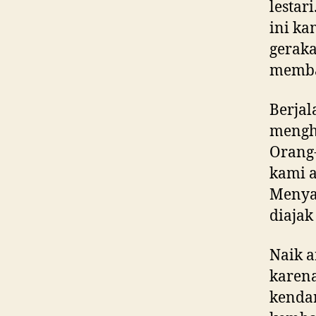
lestar
ini ka
gerak
membai
Berjal
mengha
Orang
kami a
Menya
diajak
Naik 
karena
kenda