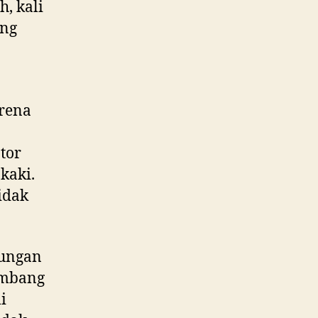
h, kali
ing
arena
tor
kaki.
idak
kungan
imbang
i