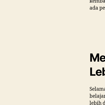
kembal
ada pe
Me
Le
Selama
belaja
lebih 