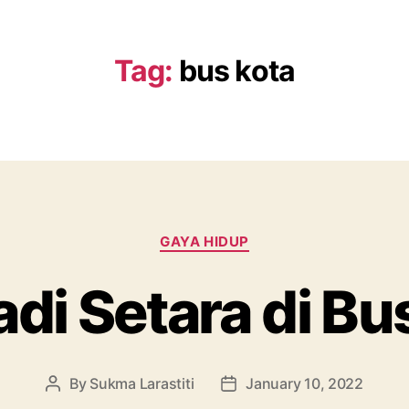
Tag:
bus kota
Categories
GAYA HIDUP
di Setara di Bu
By
Sukma Larastiti
January 10, 2022
Post
Post
author
date