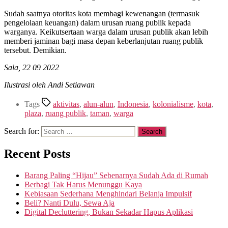
Sudah saatnya otoritas kota membagi kewenangan (termasuk
pengelolaan keuangan) dalam urusan ruang publik kepada
warganya. Keikutsertaan warga dalam urusan publik akan lebih
memberi jaminan bagi masa depan keberlanjutan ruang publik
tersebut. Demikian.
Sala, 22 09 2022
Ilustrasi oleh Andi Setiawan
Tags
aktivitas
,
alun-alun
,
Indonesia
,
kolonialisme
,
kota
,
plaza
,
ruang publik
,
taman
,
warga
Search for:
Recent Posts
Barang Paling “Hijau” Sebenarnya Sudah Ada di Rumah
Berbagi Tak Harus Menunggu Kaya
Kebiasaan Sederhana Menghindari Belanja Impulsif
Beli? Nanti Dulu, Sewa Aja
Digital Decluttering, Bukan Sekadar Hapus Aplikasi