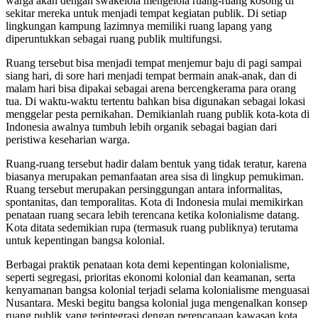
warga akan dengan swakelola mengelola ruang-ruang kosong di
sekitar mereka untuk menjadi tempat kegiatan publik. Di setiap
lingkungan kampung lazimnya memiliki ruang lapang yang
diperuntukkan sebagai ruang publik multifungsi.
Ruang tersebut bisa menjadi tempat menjemur baju di pagi sampai
siang hari, di sore hari menjadi tempat bermain anak-anak, dan di
malam hari bisa dipakai sebagai arena bercengkerama para orang
tua. Di waktu-waktu tertentu bahkan bisa digunakan sebagai lokasi
menggelar pesta pernikahan. Demikianlah ruang publik kota-kota di
Indonesia awalnya tumbuh lebih organik sebagai bagian dari
peristiwa keseharian warga.
Ruang-ruang tersebut hadir dalam bentuk yang tidak teratur, karena
biasanya merupakan pemanfaatan area sisa di lingkup pemukiman.
Ruang tersebut merupakan persinggungan antara informalitas,
spontanitas, dan temporalitas. Kota di Indonesia mulai memikirkan
penataan ruang secara lebih terencana ketika kolonialisme datang.
Kota ditata sedemikian rupa (termasuk ruang publiknya) terutama
untuk kepentingan bangsa kolonial.
Berbagai praktik penataan kota demi kepentingan kolonialisme,
seperti segregasi, prioritas ekonomi kolonial dan keamanan, serta
kenyamanan bangsa kolonial terjadi selama kolonialisme menguasai
Nusantara. Meski begitu bangsa kolonial juga mengenalkan konsep
ruang publik yang terintegrasi dengan perencanaan kawasan kota.