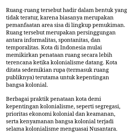
Ruang-ruang tersebut hadir dalam bentuk yang
tidak teratur, karena biasanya merupakan
pemanfaatan area sisa di lingkup pemukiman.
Ruang tersebut merupakan persinggungan
antara informalitas, spontanitas, dan
temporalitas. Kota di Indonesia mulai
memikirkan penataan ruang secara lebih
terencana ketika kolonialisme datang. Kota
ditata sedemikian rupa (termasuk ruang
publiknya) terutama untuk kepentingan
bangsa kolonial.
Berbagai praktik penataan kota demi
kepentingan kolonialisme, seperti segregasi,
prioritas ekonomi kolonial dan keamanan,
serta kenyamanan bangsa kolonial terjadi
selama kolonialisme menguasai Nusantara.