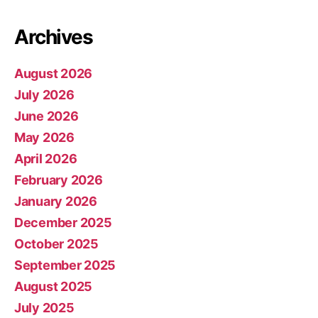
Archives
August 2026
July 2026
June 2026
May 2026
April 2026
February 2026
January 2026
December 2025
October 2025
September 2025
August 2025
July 2025