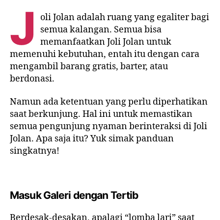
J
oli Jolan adalah ruang yang egaliter bagi
semua kalangan. Semua bisa
memanfaatkan Joli Jolan untuk
memenuhi kebutuhan, entah itu dengan cara
mengambil barang gratis, barter, atau
berdonasi.
Namun ada ketentuan yang perlu diperhatikan
saat berkunjung. Hal ini untuk memastikan
semua pengunjung nyaman berinteraksi di Joli
Jolan. Apa saja itu? Yuk simak panduan
singkatnya!
Masuk Galeri dengan Tertib
Berdesak-desakan, apalagi “lomba lari” saat