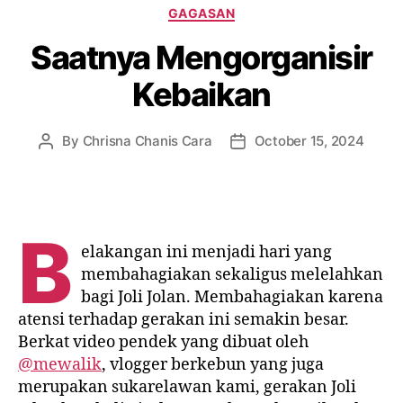
GAGASAN
Saatnya Mengorganisir
Kebaikan
By
Chrisna Chanis Cara
October 15, 2024
B
elakangan ini menjadi hari yang
membahagiakan sekaligus melelahkan
bagi Joli Jolan. Membahagiakan karena
atensi terhadap gerakan ini semakin besar.
Berkat video pendek yang dibuat oleh
@mewalik
, vlogger berkebun yang juga
merupakan sukarelawan kami, gerakan Joli