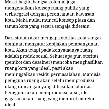
Meski begitu bangsa kolonial juga
mengenalkan konsep ruang publik yang
terintegrasi dengan perencanaan kawasan
kota. Maka mulai muncul konsep plaza dan
taman kota yang secara sengaja didesain.
Dari situlah akar mengapa otoritas kota sangat
dominan mengatur kebijakan pembangunan
kota. Akan tetapi pada kenyataanya ruang
adalah produk sosial. Sekuat apa pun otoritas
(pemkot dan desainer) mencoba menghasilkan
ruang kota yang ideal, pasti akan
meninggalkan residu permasalahan. Manusia
pengguna ruang akan selalu memproduksi
ulang rancangan yang dihasilkan otoritas.
Pengguna akan memproduksi tafsir, ide,
gagasan akan ruang yang menurut mereka
ideal.