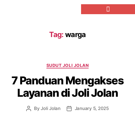
Tag:
warga
SUDUT JOLI JOLAN
7 Panduan Mengakses
Layanan di Joli Jolan
By
Joli Jolan
January 5, 2025