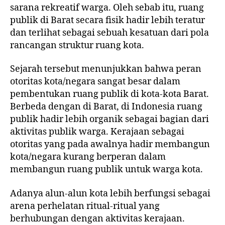
sarana rekreatif warga. Oleh sebab itu, ruang
publik di Barat secara fisik hadir lebih teratur
dan terlihat sebagai sebuah kesatuan dari pola
rancangan struktur ruang kota.
Sejarah tersebut menunjukkan bahwa peran
otoritas kota/negara sangat besar dalam
pembentukan ruang publik di kota-kota Barat.
Berbeda dengan di Barat, di Indonesia ruang
publik hadir lebih organik sebagai bagian dari
aktivitas publik warga. Kerajaan sebagai
otoritas yang pada awalnya hadir membangun
kota/negara kurang berperan dalam
membangun ruang publik untuk warga kota.
Adanya alun-alun kota lebih berfungsi sebagai
arena perhelatan ritual-ritual yang
berhubungan dengan aktivitas kerajaan.