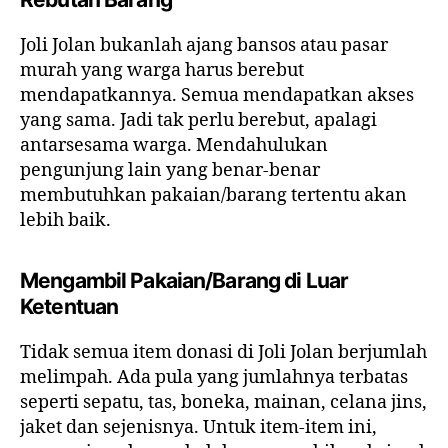
Joli Jolan bukanlah ajang bansos atau pasar
murah yang warga harus berebut
mendapatkannya. Semua mendapatkan akses
yang sama. Jadi tak perlu berebut, apalagi
antarsesama warga. Mendahulukan
pengunjung lain yang benar-benar
membutuhkan pakaian/barang tertentu akan
lebih baik.
Mengambil Pakaian/Barang di Luar
Ketentuan
Tidak semua item donasi di Joli Jolan berjumlah
melimpah. Ada pula yang jumlahnya terbatas
seperti sepatu, tas, boneka, mainan, celana jins,
jaket dan sejenisnya. Untuk item-item ini,