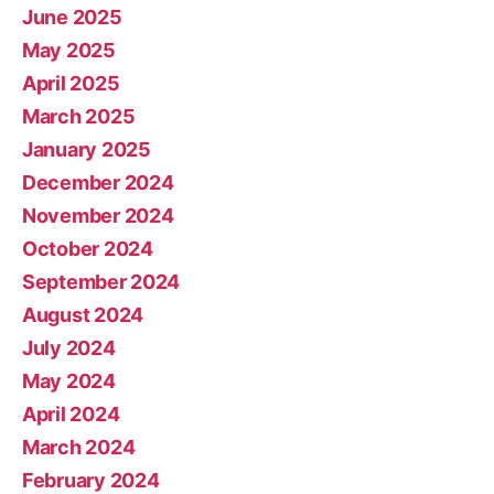
June 2025
May 2025
April 2025
March 2025
January 2025
December 2024
November 2024
October 2024
September 2024
August 2024
July 2024
May 2024
April 2024
March 2024
February 2024