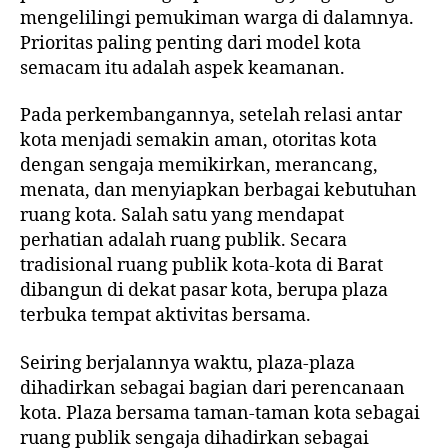
mengelilingi pemukiman warga di dalamnya.
Prioritas paling penting dari model kota
semacam itu adalah aspek keamanan.
Pada perkembangannya, setelah relasi antar
kota menjadi semakin aman, otoritas kota
dengan sengaja memikirkan, merancang,
menata, dan menyiapkan berbagai kebutuhan
ruang kota. Salah satu yang mendapat
perhatian adalah ruang publik. Secara
tradisional ruang publik kota-kota di Barat
dibangun di dekat pasar kota, berupa plaza
terbuka tempat aktivitas bersama.
Seiring berjalannya waktu, plaza-plaza
dihadirkan sebagai bagian dari perencanaan
kota. Plaza bersama taman-taman kota sebagai
ruang publik sengaja dihadirkan sebagai