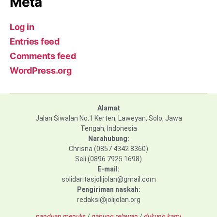
Meta
Log in
Entries feed
Comments feed
WordPress.org
Alamat
Jalan Siwalan No.1 Kerten, Laweyan, Solo, Jawa
Tengah, Indonesia
Narahubung:
Chrisna (0857 4342 8360)
Seli (0896 7925 1698)
E-mail:
solidaritasjolijolan@gmail.com
Pengiriman naskah:
redaksi@jolijolan.org
panduan menulis
/
gabung relawan
/
dukung kami