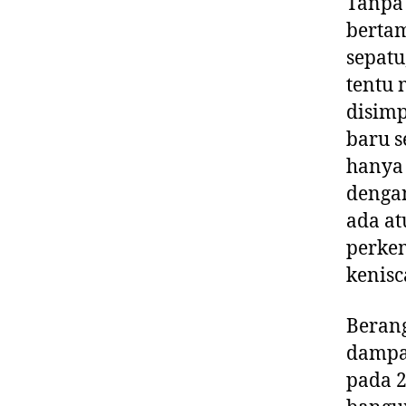
Tanpa 
bertam
sepatu
tentu 
disimp
baru s
hanya 
dengan
ada at
perke
kenisc
Berang
dampak
pada 2