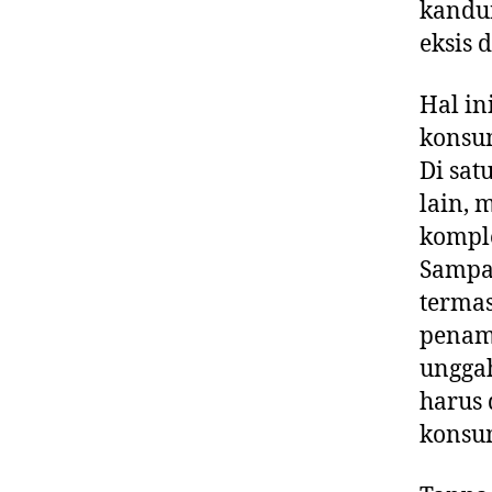
kandun
eksis 
Hal in
konsu
Di sat
lain,
komple
Sampah
termas
penamp
ungga
harus 
konsu