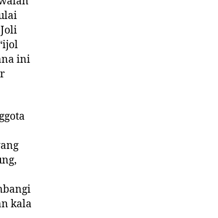
iwalan
ulai
Joli
ijol
ana ini
r
nggota
yang
ung,
mbangi
an kala