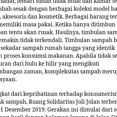
sadar, lemari sudah tidak muat dan kamar t
bah sesak dengan berbagai koleksi model baj
, aksesoris dan kosmetik. Berbagai barang te
memiliki masa pakai. Ketika hanya ditimbun
an tentu akan rusak. Hasilnya, timbulan sa
emakin tidak terkendali. Timbulan sampah 
sekadar sampah rumah tangga yang identik
 proses konsumsi makanan. Apabila tidak s
uran dari hulu ke hilir yang mengikuti
mbangan zaman, kompleksitas sampah mer
ayaan.
kat dari keprihatinan terhadap konsumeri
 sampah, Ruang Solidaritas Joli Jolan terbe
1 Desember 2019. Gerakan ini dimulai dari 