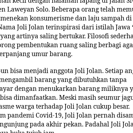
an kecil dengan halaman lapang di Jalan S
en Laweyan Solo. Beberapa orang telah mem
menekan konsumerisme dan laju sampah di 
Nama Joli Jolan terinspirasi dari istilah Jawa “
”yang artinya saling bertukar. Filosofi sederh
rong pembentukan ruang saling berbagi aga
rpanjang umur barang.
un bisa menjadi anggota Joli Jolan. Setiap a
 mengambil barang yang dibutuhkan tanpa
yar dengan menukarkan barang miliknya 
bisa dimanfaatkan. Meski masih seumur jag
asme warga terhadap Joli Jolan cukup besar.
m pandemi Covid-19, Joli Jolan pernah disa
ngunjung pada akhir pekan. Padahal Joli Jol