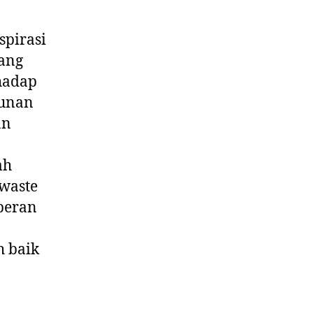
spirasi
yang
hadap
gunan
an
ah
 waste
peran
h baik
n