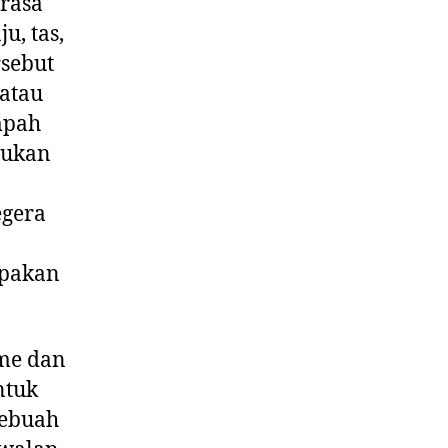
erasa
u, tas,
rsebut
 atau
mpah
bukan
egera
upakan
sme dan
ntuk
sebuah