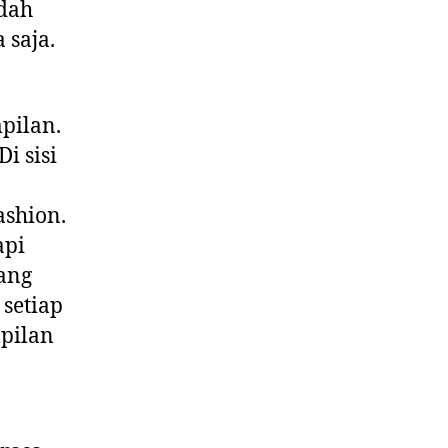
udah
 saja.
pilan.
i sisi
ashion.
api
ang
setiap
pilan