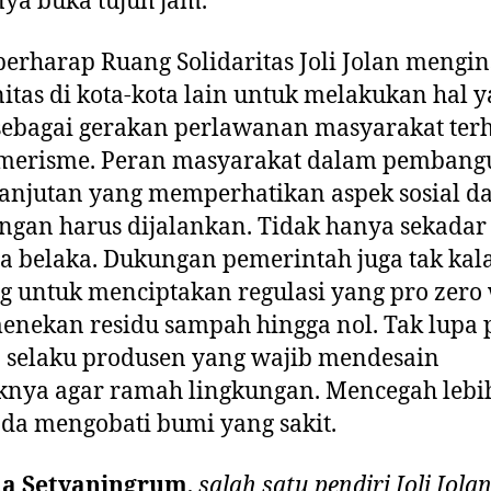
nya buka tujuh jam.
erharap Ruang Solidaritas Joli Jolan mengin
tas di kota-kota lain untuk melakukan hal 
sebagai gerakan perlawanan masyarakat ter
merisme. Peran masyarakat dalam pemban
anjutan yang memperhatikan aspek sosial d
ngan harus dijalankan. Tidak hanya sekadar
 belaka. Dukungan pemerintah juga tak kal
g untuk menciptakan regulasi yang pro zero
enekan residu sampah hingga nol. Tak lupa 
 selaku produsen yang wajib mendesain
nya agar ramah lingkungan. Mencegah lebi
da mengobati bumi yang sakit.
na Setyaningrum
,
salah satu pendiri Joli Jola