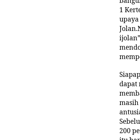
bangun
1 Kert
upaya 
Jolan.
ijolan
mendo
mempe
Siapap
dapat
memba
masih 
antusi
Sebelu
200 pe