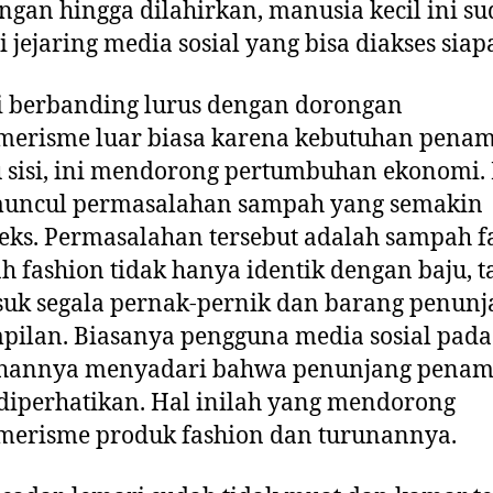
gan hingga dilahirkan, manusia kecil ini s
di jejaring media sosial yang bisa diakses siapa
i berbanding lurus dengan dorongan
merisme luar biasa karena kebutuhan penam
u sisi, ini mendorong pertumbuhan ekonomi. D
 muncul permasalahan sampah yang semakin
ks. Permasalahan tersebut adalah sampah f
 fashion tidak hanya identik dengan baju, t
uk segala pernak-pernik dan barang penunj
ilan. Biasanya pengguna media sosial pada 
hannya menyadari bahwa penunjang penam
diperhatikan. Hal inilah yang mendorong
merisme produk fashion dan turunannya.