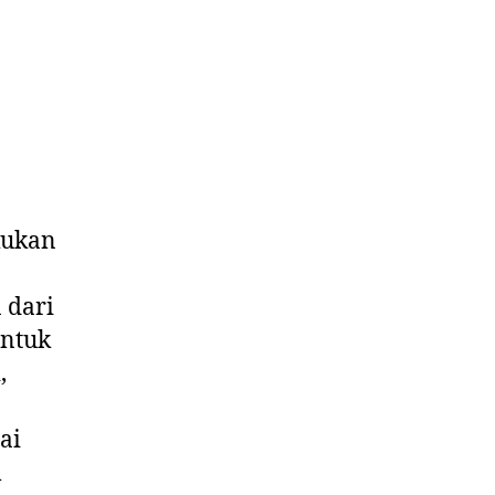
kukan
 dari
untuk
,
ai
m