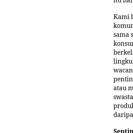
itu ha
Kami b
komuni
sama 
konsu
berkel
lingku
wacana
pentin
atau m
swasta
produk
daripa
Septi