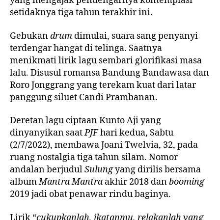
yang mengajak pendengarnya kontemplasi
setidaknya tiga tahun terakhir ini.
Gebukan
drum
dimulai, suara sang penyanyi
terdengar hangat di telinga. Saatnya
menikmati lirik lagu sembari glorifikasi masa
lalu. Disusul romansa Bandung Bandawasa dan
Roro Jonggrang yang terekam kuat dari latar
panggung siluet Candi Prambanan.
Deretan lagu ciptaan Kunto Aji yang
dinyanyikan saat
PJF
hari kedua, Sabtu
(2/7/2022), membawa Joani Twelvia, 32, pada
ruang nostalgia tiga tahun silam. Nomor
andalan berjudul
Sulung
yang dirilis bersama
album
Mantra Mantra
akhir 2018 dan
booming
2019 jadi obat penawar rindu baginya.
Lirik “
cukupkanlah, ikatanmu, relakanlah yang