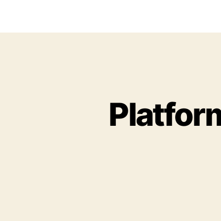
Platfor