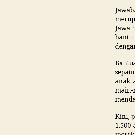
Jawaba
merupa
Jawa, 
bantu
denga
Bantua
sepatu
anak, 
main-m
menda
Kini, 
1.500-
mereka