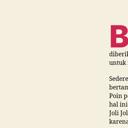
diberi
untuk
Sedere
bertam
Poin p
hal in
Joli J
karena