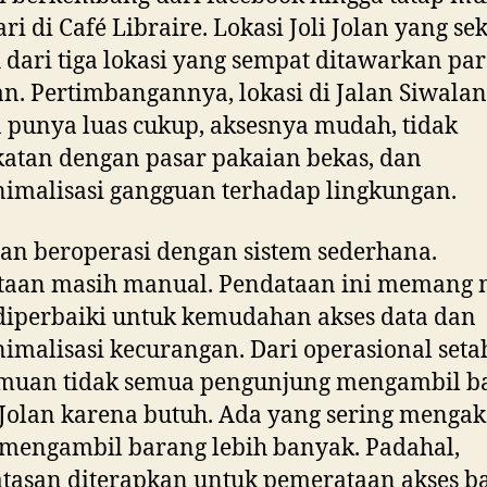
ari di Café Libraire. Lokasi Joli Jolan yang s
h dari tiga lokasi yang sempat ditawarkan pa
n. Pertimbangannya, lokasi di Jalan Siwalan
 punya luas cukup, aksesnya mudah, tidak
atan dengan pasar pakaian bekas, dan
imalisasi gangguan terhadap lingkungan.
olan beroperasi dengan sistem sederhana.
taan masih manual. Pendataan ini memang 
diperbaiki untuk kemudahan akses data dan
malisasi kecurangan. Dari operasional seta
emuan tidak semua pengunjung mengambil b
i Jolan karena butuh. Ada yang sering mengak
mengambil barang lebih banyak. Padahal,
tasan diterapkan untuk pemerataan akses b