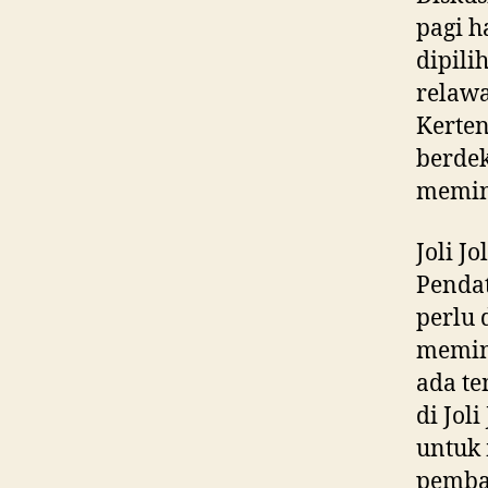
pagi h
dipili
relawa
Kerten
berdek
memin
Joli J
Penda
perlu 
memini
ada t
di Jol
untuk 
pemba