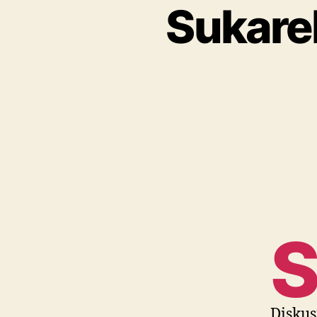
Sukare
Diskus