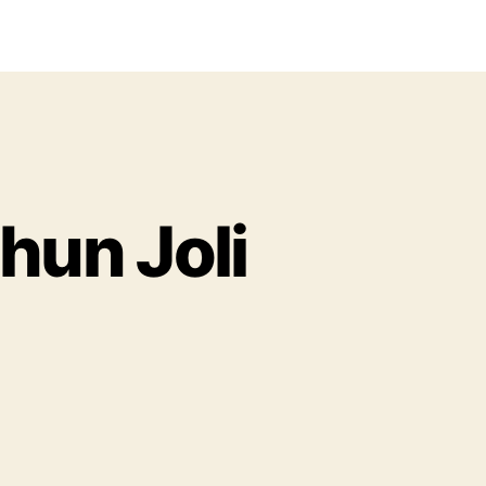
hun Joli