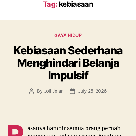
Tag:
kebiasaan
Categories
GAYA HIDUP
Kebiasaan Sederhana
Menghindari Belanja
Impulsif
By
Joli Jolan
July 25, 2026
Post
Post
author
date
R
asanya hampir semua orang pernah