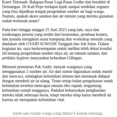
Karet Tirtonadi- Balapan-Pasar Legi-Pasar Gedhe dan berakhir di
Demangan. Di Kali Pepe terdapat tujuh sampai sembilan segmen
yang bisa dijadikan tempat pengolahan sumber air bagi warga.
Namun, apakah akses sanitasi dan air minum yang mereka gunakan
sudah termasuk aman?
Pada hari minggu tanggal 25 Juni 2023 yang lalu, saya dan
rombongan peserta yang terdiri dari komunitas, pembuat konten,
dan jurnalis mengikuti susur kampung dan workshop menulis yang
diadakan oleh USAID IUWASH Tangguh dan Joli Jolan. Dalam
kegiatan ini, saya berkesempatan untuk melihat lebih dekat kondisi
riil tentang pengelolaan sumber daya air, air minum sanitasi, dan
perilaku
hygiene
masyarakat kelurahan Gilingan.
Menurut penuturan Pak Andri, banyak warganya yang
menggunakan 2 sumber air. Air dari sumur digunakan untuk mandi
dan mencuci, sedangkan kebutuhan minum dan memasak didapat
dengan membeli air isi ulang. Tentu setiap bulan pengeluaran untuk
kebutuhan tersebut mencapai ratusan ribu rupiah, tergantung
kebutuhan rumah tangganya. Padahal kebanyakan penghasilan
mereka tidak seberapa besar, tetapi mereka tetap harus membeli air
karena air merupakan kebutuhan vital.
Salah satu rumah warga yang dihuni 6 kepala keluarga