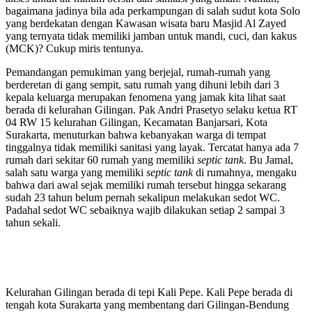
bagaimana jadinya bila ada perkampungan di salah sudut kota Solo
yang berdekatan dengan Kawasan wisata baru Masjid Al Zayed
yang ternyata tidak memiliki jamban untuk mandi, cuci, dan kakus
(MCK)? Cukup miris tentunya.
Pemandangan pemukiman yang berjejal, rumah-rumah yang
berderetan di gang sempit, satu rumah yang dihuni lebih dari 3
kepala keluarga merupakan fenomena yang jamak kita lihat saat
berada di kelurahan Gilingan. Pak Andri Prasetyo selaku ketua RT
04 RW 15 kelurahan Gilingan, Kecamatan Banjarsari, Kota
Surakarta, menuturkan bahwa kebanyakan warga di tempat
tinggalnya tidak memiliki sanitasi yang layak. Tercatat hanya ada 7
rumah dari sekitar 60 rumah yang memiliki
septic tank
. Bu Jamal,
salah satu warga yang memiliki
septic tank
di rumahnya, mengaku
bahwa dari awal sejak memiliki rumah tersebut hingga sekarang
sudah 23 tahun belum pernah sekalipun melakukan sedot WC.
Padahal sedot WC sebaiknya wajib dilakukan setiap 2 sampai 3
tahun sekali.
Kelurahan Gilingan berada di tepi Kali Pepe. Kali Pepe berada di
tengah kota Surakarta yang membentang dari Gilingan-Bendung