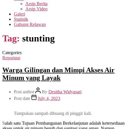
Arsip Berita
Arsip Video
Galeri
Statistik
Gabung Relawan
Tag:
stunting
Categories
Reportase
Warga Gilingan dan Mimpi Akses Air
Minum yang Layak
Post author
By
Desitha Widyasari
Post date
July 4, 2023
Tumpukan sampah dibuang di pinggir kali.
Salah satu Tujuan Pembangunan Berkelanjutan adalah ketersediaan
akses untuk air minum bersih dan sanitasi yang aman. Namun,