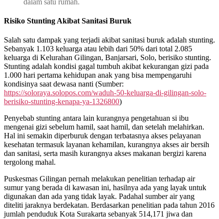
dalam satu rumah.
Risiko Stunting Akibat Sanitasi Buruk
Salah satu dampak yang terjadi akibat sanitasi buruk adalah stunting.
Sebanyak 1.103 keluarga atau lebih dari 50% dari total 2.085
keluarga di Kelurahan Gilingan, Banjarsari, Solo, berisiko stunting.
Stunting adalah kondisi gagal tumbuh akibat kekurangan gizi pada
1.000 hari pertama kehidupan anak yang bisa mempengaruhi
kondisinya saat dewasa nanti (Sumber:
https://soloraya.solopos.com/waduh-50-keluarga-di-gilingan-solo-
berisiko-stunting-kenapa-ya-1326800
)
Penyebab stunting antara lain kurangnya pengetahuan si ibu
mengenai gizi sebelum hamil, saat hamil, dan setelah melahirkan.
Hal ini semakin diperburuk dengan terbatasnya akses pelayanan
kesehatan termasuk layanan kehamilan, kurangnya akses air bersih
dan sanitasi, serta masih kurangnya akses makanan bergizi karena
tergolong mahal.
Puskesmas Gilingan pernah melakukan penelitian terhadap air
sumur yang berada di kawasan ini, hasilnya ada yang layak untuk
digunakan dan ada yang tidak layak. Padahal sumber air yang
diteliti jaraknya berdekatan. Berdasarkan penelitian pada tahun 2016
jumlah penduduk Kota Surakarta sebanyak 514,171 jiwa dan