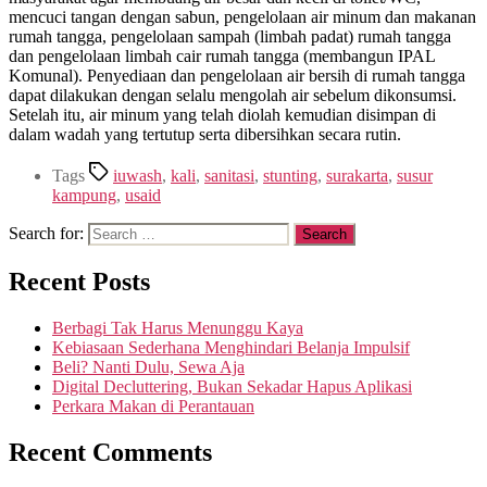
mencuci tangan dengan sabun, pengelolaan air minum dan makanan
rumah tangga, pengelolaan sampah (limbah padat) rumah tangga
dan pengelolaan limbah cair rumah tangga (membangun IPAL
Komunal). Penyediaan dan pengelolaan air bersih di rumah tangga
dapat dilakukan dengan selalu mengolah air sebelum dikonsumsi.
Setelah itu, air minum yang telah diolah kemudian disimpan di
dalam wadah yang tertutup serta dibersihkan secara rutin.
Tags
iuwash
,
kali
,
sanitasi
,
stunting
,
surakarta
,
susur
kampung
,
usaid
Search for:
Recent Posts
Berbagi Tak Harus Menunggu Kaya
Kebiasaan Sederhana Menghindari Belanja Impulsif
Beli? Nanti Dulu, Sewa Aja
Digital Decluttering, Bukan Sekadar Hapus Aplikasi
Perkara Makan di Perantauan
Recent Comments