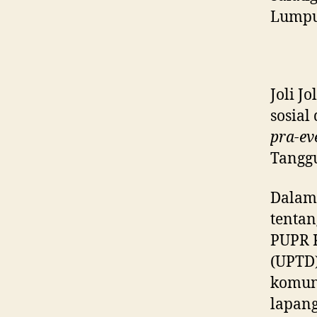
Lumpur
Joli J
sosial
pra-ev
Tangg
Dala
tentan
PUPR K
(UPTD)
komuni
lapang