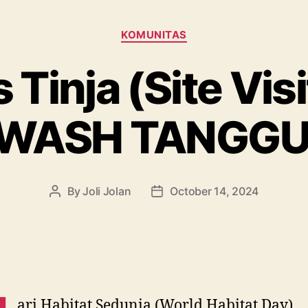
Categories
KOMUNITAS
 Tinja (Site Vis
UWASH TANGGU
By
Joli Jolan
October 14, 2024
Post
Post
author
date
ari Habitat Sedunia (World Habitat Day)