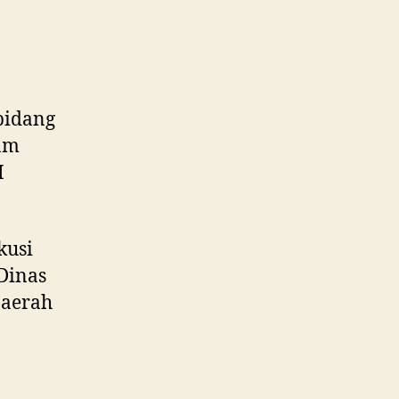
bidang
lam
H
kusi
Dinas
Daerah