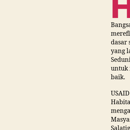
Bangsa
merefl
dasar 
yang l
Sedun
untuk
baik.
USAID
Habita
menga
Masya
Salati