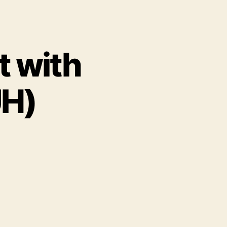
it with
H)