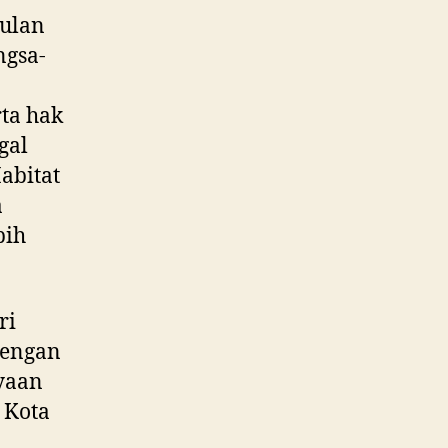
bulan
ngsa-
rta hak
gal
abitat
a
bih
ri
dengan
yaan
 Kota