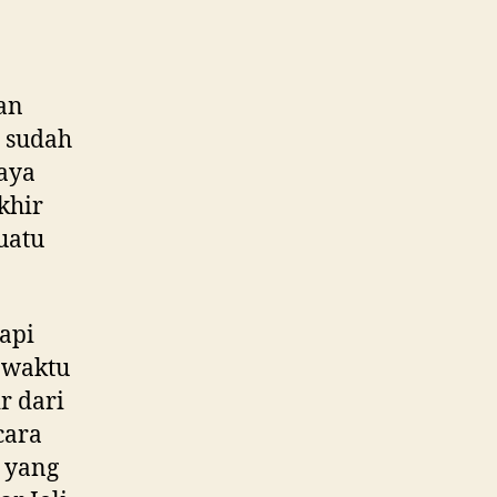
an
t sudah
paya
khir
uatu
tapi
 waktu
r dari
cara
u yang