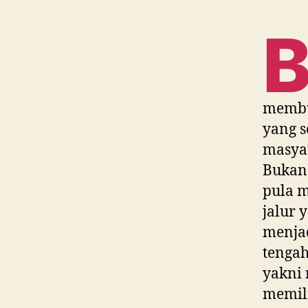
membu
yang 
masyar
Bukan
pula m
jalur 
menjad
tengah
yakni
memili