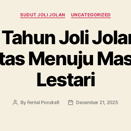
Categories
SUDUT JOLI JOLAN
UNCATEGORIZED
Tahun Joli Jolan
itas Menuju Ma
Lestari
By
Ferrial Pondrafi
December 21, 2025
Post
Post
author
date