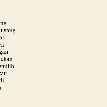
ang
at yang
as
si
gan.
bukan
emilih
at:
di
a,