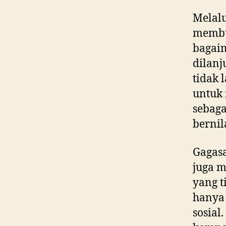
Melalu
membu
bagai
dilanj
tidak 
untuk 
sebag
berni
Gagasa
juga 
yang t
hanya
sosial