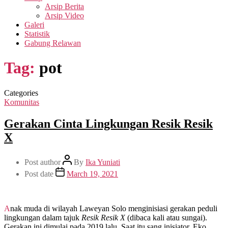
Arsip Berita
Arsip Video
Galeri
Statistik
Gabung Relawan
Tag:
pot
Categories
Komunitas
Gerakan Cinta Lingkungan Resik Resik
X
Post author
By
Ika Yuniati
Post date
March 19, 2021
Anak muda di wilayah Laweyan Solo menginisiasi gerakan peduli
lingkungan dalam tajuk
Resik Resik X
(dibaca kali atau sungai).
Gerakan ini dimulai pada 2019 lalu. Saat itu sang inisiator, Eko