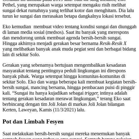
Pethel, yang merupakan warga setempat mengaku risih melihat
sungai dekat rumahnya yang terlihat kotor dan menghitam. Dia lalu
turun ke sungai dan merasakan betapa dangkalnya lokasi tersebut.
Eko kemudian membuat video tentang kondisi sungai dan diunggah
di laman media sosial (medsos). Saat itu banyak yang merespons
dan mendorong untuk membuat agenda bersih-bersih sungai.
Hingga akhirnya menjadi gerakan besar bernama
Resik-Resik X
yang melibatkan banyak anak muda pegiat seni dan berbagai bidang
lain di sekitar Solo.
Gerakan yang sebenarnya bertujuan mengembalikan kesadaran
masyarakat tentang pentingnya peduli lingkungan ini direspons
banyak pihak. Warga setempat hingga komunitas-komunitas di
sekitar Solo. Eko dan warga beberapa kali membuat kegiatan bersih-
bersih sungai, mancing bersama, hingga pembacaan puisi di pinggir
kali. “Sungai itu hanya kujadikan sebagai
trigger,
intinya adalah
tentang gerakan kesadaran merawat lingkungan,” terang Eko saat
berbincang dengan tim Joli Jolan di markas Joli Jolan bilangan
Kerten, Laweyan, Kamis (11/3/2021) lalu.
Pot dan Limbah Fesyen
Saat melakukan bersih-bersih sungai mereka menemukan banyak