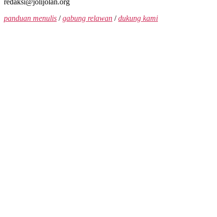
redaksi@jolijolan.org
panduan menulis
/
gabung relawan
/
dukung kami