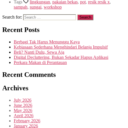
Tags
lingkungan
,
pakaian bekas
,
pot
,
resik resik x
,
sampah
,
sungai
,
workshop
Search for:
Recent Posts
Berbagi Tak Harus Menunggu Kaya
Kebiasaan Sederhana Menghindari Belanja Impulsif
Beli? Nanti Dulu, Sewa Aja
Digital Decluttering, Bukan Sekadar Hapus Aplikasi
Perkara Makan di Perantauan
Recent Comments
Archives
July 2026
June 2026
May 2026
April 2026
February 2026
January 2026