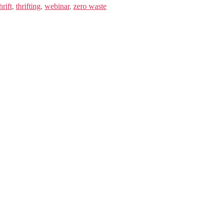
hrift
,
thrifting
,
webinar
,
zero waste