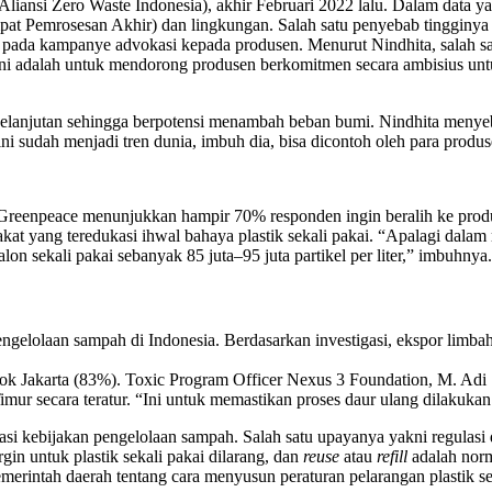
liansi Zero Waste Indonesia), akhir Februari 2022 lalu. Dalam data 
pat Pemrosesan Akhir) dan lingkungan. Salah satu penyebab tingginya s
pada kampanye advokasi kepada produsen. Menurut Nindhita, salah sat
 ini adalah untuk mendorong produsen berkomitmen secara ambisius un
kelanjutan sehingga berpotensi menambah beban bumi. Nindhita menyebut 
i sudah menjadi tren dunia, imbuh dia, bisa dicontoh oleh para produs
t Greenpeace menunjukkan hampir 70% responden ingin beralih ke produ
 yang teredukasi ihwal bahaya plastik sekali pakai. “Apalagi dalam ris
n sekali pakai sebanyak 85 juta–95 juta partikel per liter,” imbuhnya.
elolaan sampah di Indonesia. Berdasarkan investigasi, ekspor limbah 
Priok Jakarta (83%). Toxic Program Officer Nexus 3 Foundation, M. A
ur secara teratur. “Ini untuk memastikan proses daur ulang dilakukan
rmasi kebijakan pengelolaan sampah. Salah satu upayanya yakni regula
in untuk plastik sekali pakai dilarang, dan
reuse
atau
refill
adalah nor
merintah daerah tentang cara menyusun peraturan pelarangan plastik se