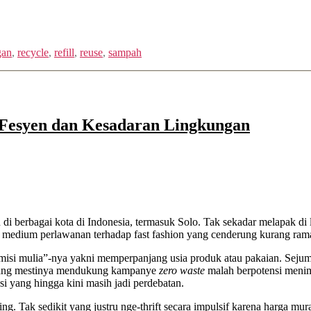
gan
,
recycle
,
refill
,
reuse
,
sampah
n Fesyen dan Kesadaran Lingkungan
en di berbagai kota di Indonesia, termasuk Solo. Tak sekadar melapak di 
adi medium perlawanan terhadap fast fashion yang cenderung kurang ra
misi mulia”-nya yakni memperpanjang usia produk atau pakaian. Seju
ng mestinya mendukung kampanye
zero waste
malah berpotensi menim
si yang hingga kini masih jadi perdebatan.
ng. Tak sedikit yang justru nge-thrift secara impulsif karena harga mu