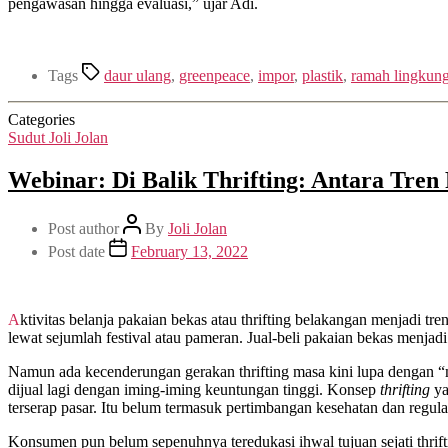
pengawasan hingga evaluasi,” ujar Adi.
Tags
daur ulang
,
greenpeace
,
impor
,
plastik
,
ramah lingkun
Categories
Sudut Joli Jolan
Webinar: Di Balik Thrifting: Antara Tre
Post author
By
Joli Jolan
Post date
February 13, 2022
Aktivitas belanja pakaian bekas atau thrifting belakangan menjadi tr
lewat sejumlah festival atau pameran. Jual-beli pakaian bekas menj
Namun ada kecenderungan gerakan thrifting masa kini lupa dengan “
dijual lagi dengan iming-iming keuntungan tinggi. Konsep
thrifting
ya
terserap pasar. Itu belum termasuk pertimbangan kesehatan dan regula
Konsumen pun belum sepenuhnya teredukasi ihwal tujuan sejati thrifti