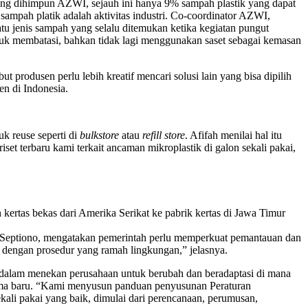
yang dihimpun AZWI, sejauh ini hanya 9% sampah plastik yang dapat
ampah platik adalah aktivitas industri. Co-coordinator AZWI,
u jenis sampah yang selalu ditemukan ketika kegiatan pungut
tuk membatasi, bahkan tidak lagi menggunakan saset sebagai kemasan
produsen perlu lebih kreatif mencari solusi lain yang bisa dipilih
en di Indonesia.
k reuse seperti di
bulkstore
atau
refill store
. Afifah menilai hal itu
et terbaru kami terkait ancaman mikroplastik di galon sekali pakai,
kertas bekas dari Amerika Serikat ke pabrik kertas di Jawa Timur
di Septiono, mengatakan pemerintah perlu memperkuat pemantauan dan
 dengan prosedur yang ramah lingkungan,” jelasnya.
si dalam menekan perusahaan untuk berubah dan beradaptasi di mana
ma baru. “Kami menyusun panduan penyusunan Peraturan
kali pakai yang baik, dimulai dari perencanaan, perumusan,