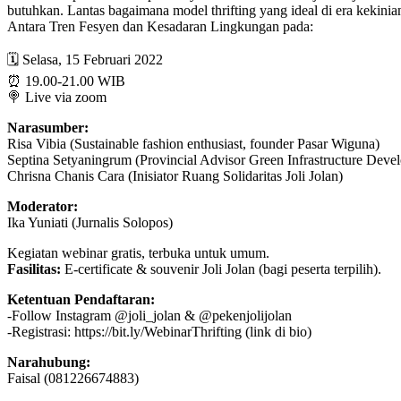
butuhkan. Lantas bagaimana model thrifting yang ideal di era kekini
Antara Tren Fesyen dan Kesadaran Lingkungan pada:
🗓 Selasa, 15 Februari 2022
⏰ 19.00-21.00 WIB
🍭 Live via zoom
Narasumber:
Risa Vibia (Sustainable fashion enthusiast, founder Pasar Wiguna)
Septina Setyaningrum (Provincial Advisor Green Infrastructure Deve
Chrisna Chanis Cara (Inisiator Ruang Solidaritas Joli Jolan)
Moderator:
Ika Yuniati (Jurnalis Solopos)
Kegiatan webinar gratis, terbuka untuk umum.
Fasilitas:
E-certificate & souvenir Joli Jolan (bagi peserta terpilih).
Ketentuan Pendaftaran:
-Follow Instagram @joli_jolan & @pekenjolijolan
-Registrasi: https://bit.ly/WebinarThrifting (link di bio)
Narahubung:
Faisal (081226674883)