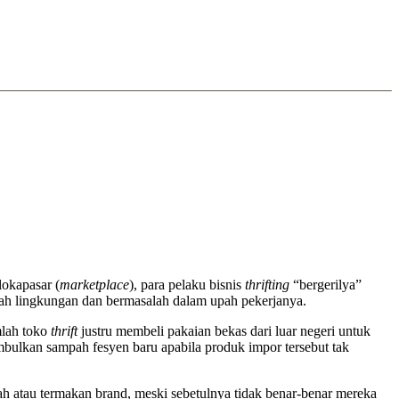
lokapasar (
marketplace
), para pelaku bisnis
thrifting
“bergerilya”
mah lingkungan dan bermasalah dalam upah pekerjanya.
mlah toko
thrift
justru membeli pakaian bekas dari luar negeri untuk
bulkan sampah fesyen baru apabila produk impor tersebut tak
rah atau termakan brand, meski sebetulnya tidak benar-benar mereka