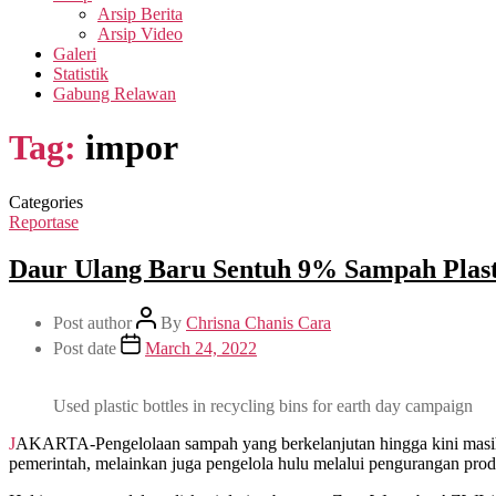
Arsip Berita
Arsip Video
Galeri
Statistik
Gabung Relawan
Tag:
impor
Categories
Reportase
Daur Ulang Baru Sentuh 9% Sampah Plast
Post author
By
Chrisna Chanis Cara
Post date
March 24, 2022
Used plastic bottles in recycling bins for earth day campaign
JAKARTA-Pengelolaan sampah yang berkelanjutan hingga kini masih menjadi pemikiran sejumlah pihak di Indonesia. Penanganan sampah plastik tak cukup hanya dibebankan pada pengelola hilir atau
pemerintah, melainkan juga pengelola hulu melalui pengurangan prod