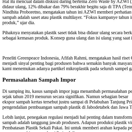
Hal itu mencuat dalam diskusi daring bertema Zero Waste by AZWI (A
didaur ulang, 12% dibakar dan 79% berakhir begitu saja di TPA (Tem
Nindhita Proboretno, mengatakan tahun ini AZWI memberi perhatian 
sampah adalah saset atau plastik multilayer. “Fokus kampanye tahun
produk,” ujar dia.
Pihaknya menyatakan plastik saset tidak bisa didaur ulang secara ber
sebagai kemasan produk. Konsep guna ulang dan isi ulang yang saat in
Peneliti Greenpeace Indonesia, Afifah Rahmi, mengatakan hasil rise
menjadi sinyal penting bagi produsen bahwa semakin banyak masyarakat
kami menemukan adanya partikel mikroplastik pada seluruh sampel galo
Permasalahan Sampah Impor
Di samping itu, kasus sampah impor juga menambah permasalahan peng
sejak tahun 2019 menurun secara signifikan. Namun sebagian besar
ekspor sampah kertas tersebut justru sampai di Pelabuhan Tanjung 
pengendalian pembuangan sampah plastik di Jabodetabek dan Jawa Tim
Lebih lanjut, penegakan regulasi menjadi hal penting dalam transfo
sampah adalah tanggung jawab produsen. Adapun produksi plastik virg
Pembatasan Plastik Sekali Pakai. Ini untuk memberi arahan kepada pe