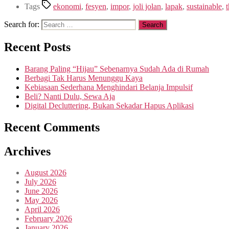
Tags
ekonomi
,
fesyen
,
impor
,
joli jolan
,
lapak
,
sustainable
,
t
Search for:
Recent Posts
Barang Paling “Hijau” Sebenarnya Sudah Ada di Rumah
Berbagi Tak Harus Menunggu Kaya
Kebiasaan Sederhana Menghindari Belanja Impulsif
Beli? Nanti Dulu, Sewa Aja
Digital Decluttering, Bukan Sekadar Hapus Aplikasi
Recent Comments
Archives
August 2026
July 2026
June 2026
May 2026
April 2026
February 2026
January 2026